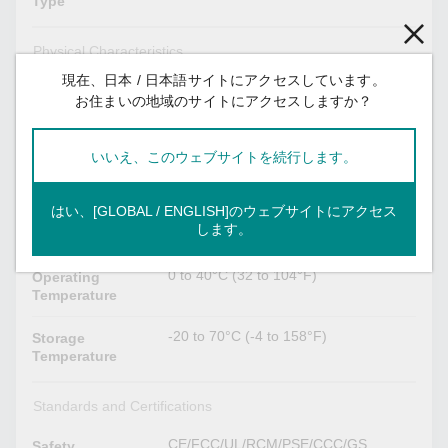
Type
Physical Characteristics
現在、日本 / 日本語サイトにアクセスしています。
80.5 x 39.1 x 56.4 mm (3.17 x 1.54 x
Dimensions
お住まいの地域のサイトにアクセスしますか？
2.22 in)
125 g (0.28 lb)
Weight
いいえ、このウェブサイトを続行します。
1500±100 mm (59.06±3.94 in)
Cord Length
はい、[GLOBAL / ENGLISH]のウェブサイトにアクセス
します。
Environmental Limits
0 to 40°C (32 to 104°F)
Operating
Temperature
-20 to 70°C (-4 to 158°F)
Storage
Temperature
Standards and Certifications
CE/FCC/UL/RCM/PSE/CCC/GS
Safety