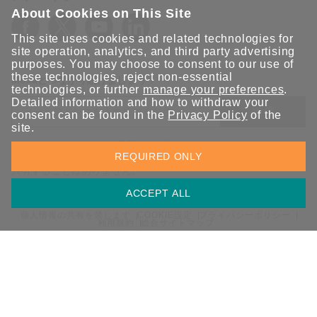
About Cookies on This Site
This site uses cookies and related technologies for
site operation, analytics, and third party advertising
purposes. You may choose to consent to our use of
these technologies, reject non-essential
Moxaとつながり続けましょう！
technologies, or further
manage your preferences
.
Detailed information and how to withdraw your
送信
consent can be found in the
Privacy Policy
of the
site.
Moxaソリューションの最新アップデートにサインアップしま
REQUIRED ONLY
す。 Moxaではプライバシーを尊重しており、メールを他の人と
共有することはありません。
ACCEPT ALL
個人情報の共有を禁じます
COOKIE設定
プライバシーポリシー
利用規約
総合サイトマップ
© 2026 Moxa Inc. All rights reserved.
日本 / 日本語