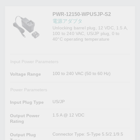
PWR-12150-WPUSJP-S2
電源アダプタ
Unlocking barrel plug, 12 VDC, 1.5 A,
100 to 240 VAC, US/JP plug, 0 to
40°C operating temperature
Input Power Parameters
100 to 240 VAC (50 to 60 Hz)
Voltage Range
Power Parameters
US/JP
Input Plug Type
1.5 A @ 12 VDC
Output Power
Rating
Connector Type: S-Type 5.5/2.1/9.5
Output Plug