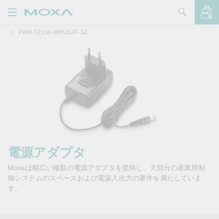
PWR-12150-WPUSJP-S2
製品
ソリューション
バッグを見る
サポート
購入方法
Moxaについて
お問い合わせ
電源アダプタ
Moxaは幅広い種類の電源アダプタを提供し、大部分の産業用制
パートナー・ゾーン
御システムのスペースおよび電源入出力の要件を満たしていま
す。
My Moxa