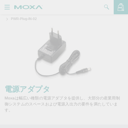
PWR-Plug-IN-02
製品
ソリューション
バッグを見る
サポート
購入方法
Moxaについて
お問い合わせ
電源アダプタ
Moxaは幅広い種類の電源アダプタを提供し、大部分の産業用制
パートナー・ゾーン
御システムのスペースおよび電源入出力の要件を満たしていま
す。
My Moxa