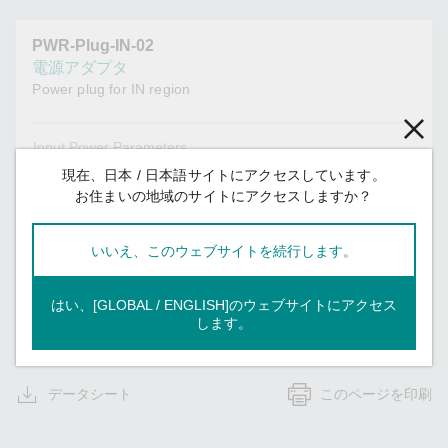
PWR-Plug-IN-02
電源アダプタ
Power plug for IN region
Input Power Parameters
現在、日本 / 日本語サイトにアクセスしています。
100 to 240 VAC (50 to 60 Hz)
Voltage Range
お住まいの地域のサイトにアクセスしますか？
Warranty
いいえ、このウェブサイトを続行します。
1.5 years
Warranty Period
はい、[GLOBAL / ENGLISH]のウェブサイトにアクセス
See
www.moxa.com/jp/warranty
Details
します。
データシート
このページを印刷