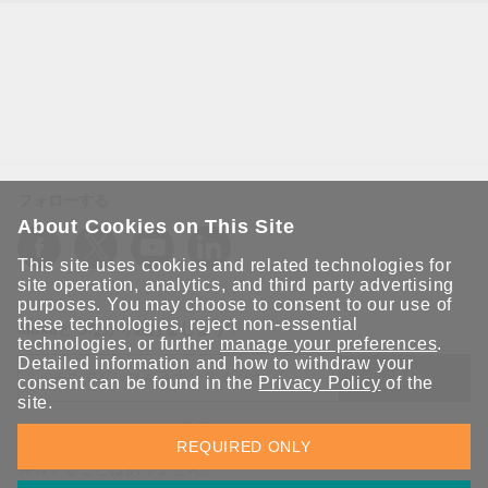
フォローする
About Cookies on This Site
This site uses cookies and related technologies for
site operation, analytics, and third party advertising
purposes. You may choose to consent to our use of
these technologies, reject non-essential
Moxaとつながり続けましょう！
technologies, or further
manage your preferences
.
Detailed information and how to withdraw your
送信
consent can be found in the
Privacy Policy
of the
site.
Moxaソリューションの最新アップデートにサインアップしま
REQUIRED ONLY
す。 Moxaではプライバシーを尊重しており、メールを他の人と
共有することはありません。