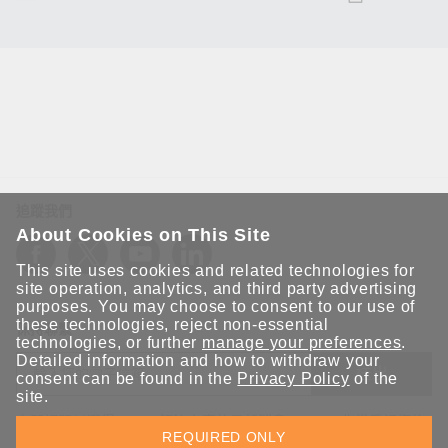
追蹤我們
About Cookies on This Site
This site uses cookies and related technologies for
site operation, analytics, and third party advertising
purposes. You may choose to consent to our use of
these technologies, reject non-essential
保持聯繫
technologies, or further
manage your preferences
.
Detailed information and how to withdraw your
送出
consent can be found in the
Privacy Policy
of the
site.
立即訂閱以獲得 Moxa 解決方案的最新消息。Moxa 非常重視您的
REQUIRED ONLY
隱私權，我們絕不會將您的電子郵件提供給任何人。