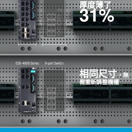
厚度薄了
31%
相同尺寸
，無
需重新調整機櫃