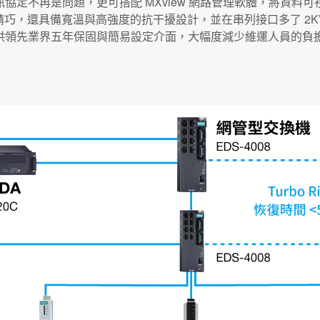
協定不再是問題，更可搭配 MXview 網路管理軟體，將資料
僅精巧，還具備寬溫與高強度的抗干擾設計，並在串列接口多了 2
供領先業界五年保固與簡易設定介面，大幅度減少維運人員的負