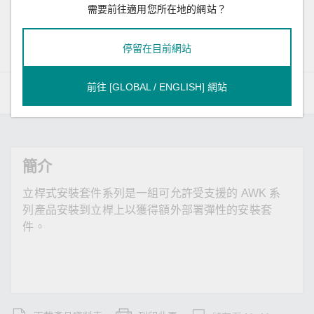
需要前往適用您所在地的網站？
追蹤產品更新
停留在目前網站
前往 [GLOBAL / ENGLISH] 網站
概述
規格
資源
型號
簡介
立桿式安裝套件系列是一組可允許受支援的 AWK 系
列產品安裝到立桿上以獲得額外部署彈性的安裝套
件。