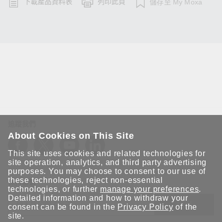
下載產品資料表
列印此頁
儲存至 My Moxa
追蹤我們
About Cookies on This Site
This site uses cookies and related technologies for
site operation, analytics, and third party advertising
purposes. You may choose to consent to our use of
these technologies, reject non-essential
保持聯繫
technologies, or further
manage your preferences
.
Detailed information and how to withdraw your
送出
consent can be found in the
Privacy Policy
of the
site.