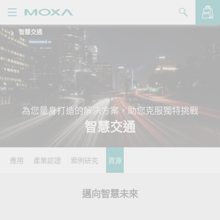
智慧交通
產品
解決方案
查看詢價明細
支援
購買
為您量身打造的解決方案，助您克服獨特挑戰
智慧交通
關於我們
聯絡我們
應用
產業認證
案例研究
資源
Partner Zone
My Moxa
邁向智慧未來