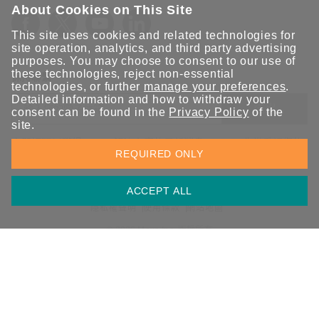
About Cookies on This Site
This site uses cookies and related technologies for
site operation, analytics, and third party advertising
purposes. You may choose to consent to our use of
these technologies, reject non-essential
保持聯繫
technologies, or further
manage your preferences
.
Detailed information and how to withdraw your
送出
consent can be found in the
Privacy Policy
of the
site.
立即訂閱以獲得 Moxa 解決方案的最新消息。Moxa 非常重視您的
REQUIRED ONLY
隱私權，我們絕不會將您的電子郵件提供給任何人。
ACCEPT ALL
資訊安全聲明
請勿分享我的個人資訊
COOKIE 偏好設定
隱私權聲明
使用條款
網站地圖
© 2026 Moxa Inc. 版權所有
台灣 / 繁體中文