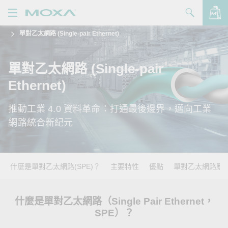
單對乙太網路 (Single-pair Ethernet)
產品
解決方案
查看詢價明細
單對乙太網路 (Single-pair
Ethernet)
支援
購買
推動工業 4.0 資料革命：打通最後邊界，邁向工業
網路統合新紀元
關於我們
聯絡我們
什麼是單對乙太網路(SPE)？
主要特性
優點
單對乙太網路應
Partner Zone
My Moxa
什麼是單對乙太網路（Single Pair Ethernet，
SPE）？