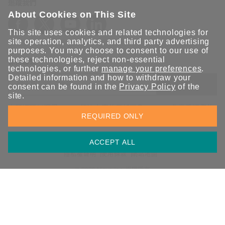
追蹤我們
About Cookies on This Site
This site uses cookies and related technologies for
site operation, analytics, and third party advertising
purposes. You may choose to consent to our use of
these technologies, reject non-essential
保持聯繫
technologies, or further
manage your preferences
.
Detailed information and how to withdraw your
送出
consent can be found in the
Privacy Policy
of the
site.
立即訂閱以獲得 Moxa 解決方案的最新消息。Moxa 非常重視您的
REQUIRED ONLY
隱私權，我們絕不會將您的電子郵件提供給任何人。
ACCEPT ALL
資訊安全聲明
請勿分享我的個人資訊
COOKIE 偏好設定
隱私權聲明
使用條款
網站地圖
© 2026 Moxa Inc. 版權所有
台灣 / 繁體中文