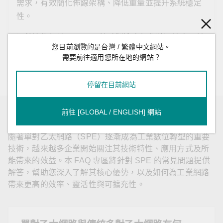
需求，有效簡化佈線架構、降低重量並提升系統穩定
性。
憑藉這些優勢，SPE 可協助製造商優化營運效率，並
您目前瀏覽的是台灣 / 繁體中文網站。
支援先進駕駛輔助系統（ADAS）與自動駕駛技術的
需要前往適用您所在地的網站？
部署，為下一代智慧交通應用奠定基礎。
停留在目前網站
前往 [GLOBAL / ENGLISH] 網站
單對乙太網路常見問答集
隨著單對乙太網路（SPE）逐漸成為工業數位轉型的重要
技術，越來越多企業開始關注其技術特性、應用方式及所
能帶來的效益。本 FAQ 專區將針對 SPE 的常見問題提供
解答，幫助您深入了解其核心優勢，以及如何為工業網路
帶來更高的效率、靈活性與可擴充性。