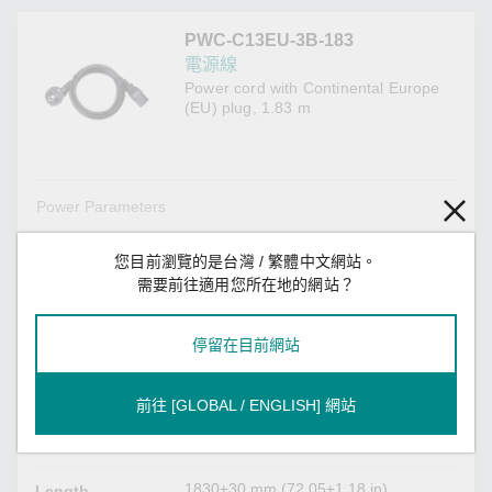
PWC-C13EU-3B-183
電源線
Power cord with Continental Europe
(EU) plug, 1.83 m
Power Parameters
EU
Input Plug Type
您目前瀏覽的是台灣 / 繁體中文網站。
需要前往適用您所在地的網站？
250 VAC
Input Voltage
10A
Max. Current
停留在目前網站
Physical Characteristics
前往 [GLOBAL / ENGLISH] 網站
6.7±0.2 mm (0.25±0.01 in)
Thickness
1830±30 mm (72.05±1.18 in)
Length