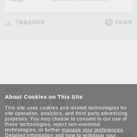
下載產品資料表
列印此頁
追蹤我們
About Cookies on This Site
This site uses cookies and related technologies for
site operation, analytics, and third party advertising
purposes. You may choose to consent to our use of
these technologies, reject non-essential
保持聯繫
technologies, or further
manage your preferences
.
Detailed information and how to withdraw your