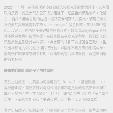
2022 年 4 月，在俄羅斯從多條戰線入侵烏克蘭的兩個月後，烏克蘭
政府透露，其最大電力公司成功阻擋了一起嚴重的網路攻擊，化解
了 2 百萬人無電可用的危機。網路安全研究人員指出，駭客企圖在
烏克蘭的高壓變電站中植入 Industroyer2 惡意程式，並且部署包括
CaddyWiper 在內的多種破壞性惡意程式。類似 CaddyWiper 等各
種不同惡意資料破壞軟體，被駭客散布在烏克蘭各地，目的是入侵
電腦系統並刪除其中的資料。烏克蘭的教訓再次提醒各國政府、監
管機構和電力公司應立即採取行動，以因應不斷升高的網路威脅。
無論是在戰爭亦或和平時期，保護關鍵電力基礎設施，永遠是國家
的首要任務。
變電站自動化網路安全防護準則
基於上述原因，北美電力可靠度公司（NERC），甚至歐盟（EU）
等政府組織，都要求針對電網公用事業制定更多的網路安全法規和
準則。舉例而言，在 2022 年 12 月，NERC 發布了新的「安全整合
策略」，而歐盟則發布了網路和資訊安全指令 2.0（NIS 2.0）。
業界仍持續制定新的法規，但從網路安全的角度來看，這些法規側