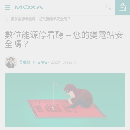
數位能源停看聽 – 您的變電站安全嗎？
產品
數位能源停看聽 – 您的變電站安
解決方案
查看詢價明細
全嗎？
支援
購買
吳錫欽 King Wu
•
2023年3月27日
關於我們
聯絡我們
Partner Zone
My Moxa