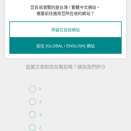
如欲深入了解 Moxa 如何協助保護您的變電站自動化系統，請下載
白皮書
。
您目前瀏覽的是台灣 / 繁體中文網站。
需要前往適用您所在地的網站？
停留在目前網站
標籤
電力能源
網路安全
前往 [GLOBAL / ENGLISH] 網站
這篇文章對您有幫助嗎？請為我們評分
5
4
3
2