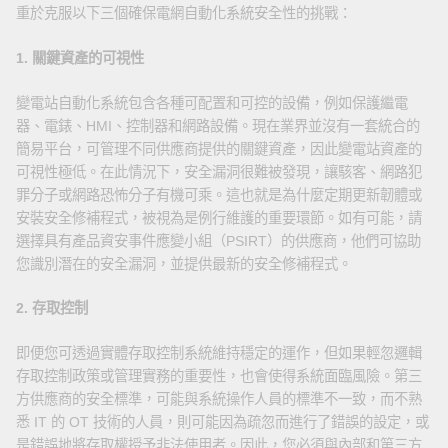
重於克服以下三個確保電網自動化系統安全性的挑戰：
1. 關鍵資產的可視性
變電站自動化系統包含各種可配置和可控的設備，例如保護繼電
器、電錶、HMI、控制器和網路設備。現在業界並沒有一套統合的
簡易平台，可管理不同供應商提供的關鍵資產，因此變電站資產的
可視性極低。在此情況下，安全漏洞很難被發現，讓駭客、網路犯
罪分子或網路恐怖分子有機可乘。這也就是為什麼定期更新韌體或
安裝安全修補程式，被視為是例行維護的重要環節。如有可能，請
選擇具有產品資安事件應變小組（PSIRT）的供應商，他們可協助
您識別潛在的安全漏洞，並提供最新的安全修補程式。
2. 存取控制
即便您可透過實體存取控制系統維持穩定的運作，但如果輕忽邏輯
存取控制政策或管理實務的重要性，也會使得系統面臨風險。第三
方供應商的安全標準，可能與系統操作人員的標準不一致，而不熟
悉 IT 的 OT 技術的人員，則可能因為疏忽而進行了錯誤的設定，或
是錯誤地將存取權授予非法使用者。因此，您必須與內部和第三方