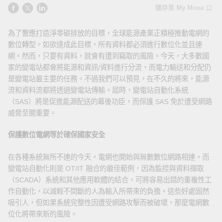
儲存至 My Moxa
為了響應打造淨零碳排放的目標，全球能源產業正積極推動電網的
數位轉型。如欲達成此目標，所有資料都必須進行數位化並且連
網。然而，只要有資料，就會有遭到竊取的風險。今天，大多數國
家的變電站都會將能源和資訊/資料進行分流，而電力輸送和分配仍
是變電站最主要的任務。不過我們可以預見，在不久的將來，能源
流和資料流都將透過變電站傳輸。屆時，變電站自動化系統
（SAS）將是促進能源配送的幕後功臣，而保護 SAS 免於遭受網路
威脅至關重要。
保護數位電網等於確保國家安全
在各種系統無所不連的今天，電網也開始與無數數位網路相連。而
變電站自動化則是 OT/IT 融合的最佳範例，因為監控與資料擷取
（SCADA）系統和其他應用軟體的結合，可將容易出錯的重複性工
作自動化，以減輕不間斷的人為輸入所帶來的負擔。這些好處固然
吸引人，但如果系統完整性因遭受網路攻擊而被破壞，那麼電網數
位化將帶來新的風險。