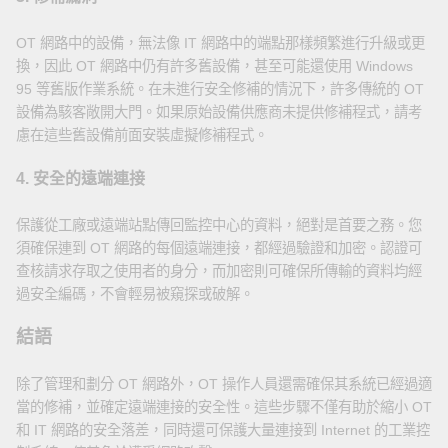
OT 網路中的設備，無法像 IT 網路中的端點那樣頻繁進行升級或更
換，因此 OT 網路中仍有許多舊設備，甚至可能還使用 Windows
95 等舊版作業系統。在未進行安全修補的情況下，許多傳統的 OT
設備為駭客敞開大門。如果原始設備供應商未提供修補程式，請考
慮在這些舊設備前面安裝虛擬修補程式。
4. 安全的遠端連接
保護從工廠或遠端站點傳回監控中心的資料，絕對是首要之務。您
須確保連到 OT 網路的每個遠端連接，都經過驗證和加密。認證可
查核請求存取之使用者的身分，而加密則可確保所傳輸的資料均經
過安全編碼，不會輕易被窺探或破解。
結語
除了管理和劃分 OT 網路外，OT 操作人員還需確保其系統已經過適
當的修補，並確定遠端連接的安全性。這些步驟不僅有助於縮小 OT
和 IT 網路的安全落差，同時還可保護大量連接到 Internet 的工業控