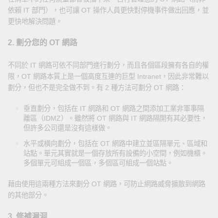
依賴 IT 部門），也可讓 OT 操作人員更快對停機事件做出回應，並
更快地解決問題。
2. 劃分您的 OT 網路
不同於 IT 網路可依不同部門進行劃分，而且各個區段擁有各自的權
限，OT 網路本質上是一個高度互連的巨型 Intranet，因此非常難以
劃分，但也不是完全做不到。有 2 種方法可劃分 OT 網路：
垂直劃分，包括在 IT 網路和 OT 網路之間添加工業非軍事隔
離區（IDMZ）。雖然將 OT 網路與 IT 網路隔開有其必要性，
但許多公司還是沒有這樣做。
水平或橫向劃分，包括在 OT 網路中建立並區隔單元、區域和
站點。單元其實就是一個存放所有設備的小空間，例如機櫃。
多個單元可組成一個區，多個區可組成一個站點。
藉由使用這兩種方法來劃分 OT 網路，可防止網路威脅擴散到網路
的其他部分。
3. 修補漏洞