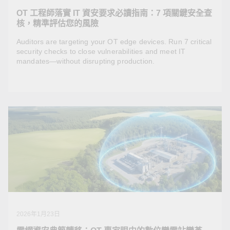
OT 工程師落實 IT 資安要求必讀指南：7 項關鍵安全查
核，精準評估您的風險
Auditors are targeting your OT edge devices. Run 7 critical
security checks to close vulnerabilities and meet IT
mandates—without disrupting production.
2026年4月1日
OT 工程師落實 IT 資安要求必讀指南：7 項關鍵安全
查核，精準評估您的風險
Auditors are targeting your OT edge devices. Run 7
critical security checks to close vulnerabilities and meet
IT mandates—without disrupting production.
2026年1月23日