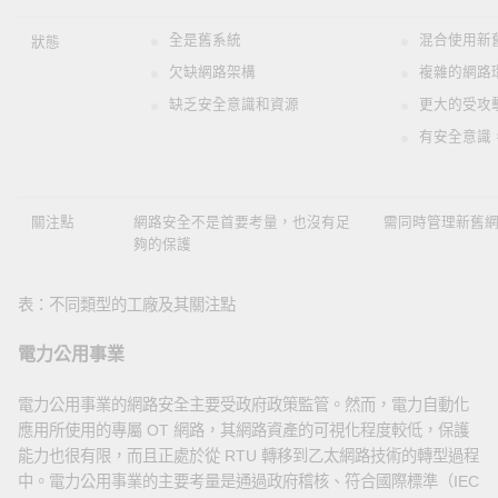
全是舊系統
混合使用新
狀態
欠缺網路架構
複雜的網路
缺乏安全意識和資源
更大的受攻
有安全意識
關注點
網路安全不是首要考量，也沒有足
需同時管理新舊
夠的保護
表：不同類型的工廠及其關注點
電力公用事業
電力公用事業的網路安全主要受政府政策監管。然而，電力自動化
應用所使用的專屬 OT 網路，其網路資產的可視化程度較低，保護
能力也很有限，而且正處於從 RTU 轉移到乙太網路技術的轉型過程
中。電力公用事業的主要考量是通過政府稽核、符合國際標準（IEC