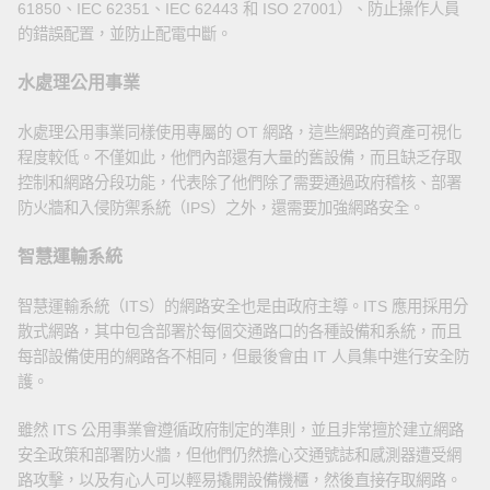
61850、IEC 62351、IEC 62443 和 ISO 27001）、防止操作人員
的錯誤配置，並防止配電中斷。
水處理公用事業
水處理公用事業同樣使用專屬的 OT 網路，這些網路的資產可視化
程度較低。不僅如此，他們內部還有大量的舊設備，而且缺乏存取
控制和網路分段功能，代表除了他們除了需要通過政府稽核、部署
防火牆和入侵防禦系統（IPS）之外，還需要加強網路安全。
智慧運輸系統
智慧運輸系統（ITS）的網路安全也是由政府主導。ITS 應用採用分
散式網路，其中包含部署於每個交通路口的各種設備和系統，而且
每部設備使用的網路各不相同，但最後會由 IT 人員集中進行安全防
護。
雖然 ITS 公用事業會遵循政府制定的準則，並且非常擅於建立網路
安全政策和部署防火牆，但他們仍然擔心交通號誌和感測器遭受網
路攻擊，以及有心人可以輕易撬開設備機櫃，然後直接存取網路。