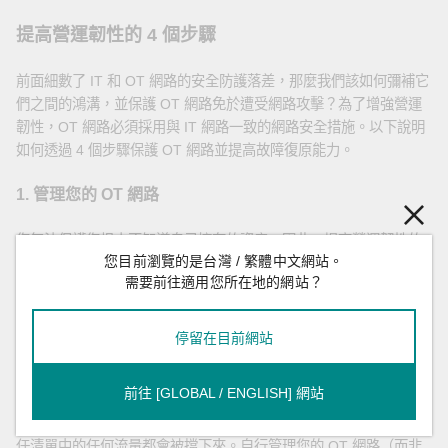
提高營運韌性的 4 個步驟
前面細數了 IT 和 OT 網路的安全防護落差，那麼我們該如何彌補它
們之間的鴻溝，並保護 OT 網路免於遭受網路攻擊？為了增強營運
韌性，OT 網路必須採用與 IT 網路一致的網路安全措施。以下說明
如何透過 4 個步驟保護 OT 網路並提高故障復原能力。
1. 管理您的 OT 網路
您無法保護您根本不知道自己擁有的資產。因此，提高營運韌性的
您目前瀏覽的是台灣 / 繁體中文網站。
第一步，就是 OT 操作人員必須和 IT 網路管理員一樣，以完整的可
需要前往適用您所在地的網站？
視性，全面監控網路中的所有內容。您的 OT 網路是否具備所有應
有的功能？您的網路中是否有不該出現的東西？
停留在目前網站
例如，OT 操作人員可利用 ACL 或其他認證機制，來決定誰可以存
取網路，誰不能存取網路。此外，OT 操作人員可設定簡單的機制，
前往 [GLOBAL / ENGLISH] 網站
以便透過埠存取控制或 sticky MAC，來定義哪些 PLC 可連接到網
路。簡單來說，信任清單中的所有流量都可以通過網路，而不在信
任清單中的任何流量都會被擋下來。自行管理您的 OT 網路（而非