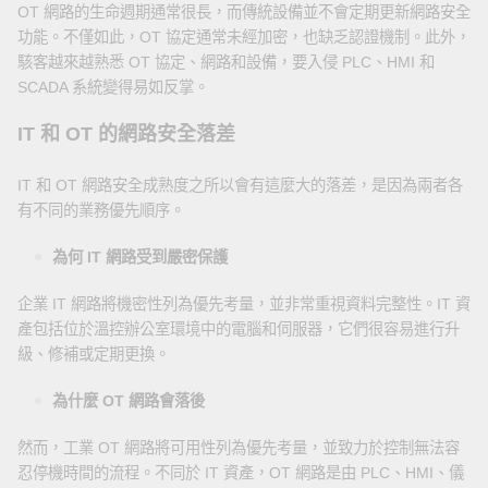
OT 網路的生命週期通常很長，而傳統設備並不會定期更新網路安全
功能。不僅如此，OT 協定通常未經加密，也缺乏認證機制。此外，
駭客越來越熟悉 OT 協定、網路和設備，要入侵 PLC、HMI 和
SCADA 系統變得易如反掌。
IT 和 OT 的網路安全落差
IT 和 OT 網路安全成熟度之所以會有這麼大的落差，是因為兩者各
有不同的業務優先順序。
為何 IT 網路受到嚴密保護
企業 IT 網路將機密性列為優先考量，並非常重視資料完整性。IT 資
產包括位於溫控辦公室環境中的電腦和伺服器，它們很容易進行升
級、修補或定期更換。
為什麼 OT 網路會落後
然而，工業 OT 網路將可用性列為優先考量，並致力於控制無法容
忍停機時間的流程。不同於 IT 資產，OT 網路是由 PLC、HMI、儀