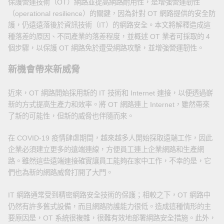
保護營運技術（OT）網路並提高網路耐用性，是增強營運韌性
（operational resilience）的關鍵，因為針對 OT 網路提供的安全防
護，仍遠遠落後於資訊技術（IT）的網路安全。本文將解釋造成這
種落差的原因、不同產業的落差程度，並概述 OT 業者可採取的 4
個步驟，以保護 OT 網路免於遭受網路攻擊，並增強營運韌性。
新機會帶來新威脅
近來，OT 網路開始採用新的 IT 技術和 Internet 連接，以便透過嶄
新的方式提高生產力和效率。將 OT 網路連上 Internet，雖然帶來
了新的可能性，但新的威脅也伴隨而來。
在 COVID-19 疫情肆虐期間，越來越多人開始採取遠端工作，因此
企業必須建立更多的遠端連線，方便員工連上企業網路和生產網
路。雖然這些遠端連接確實讓員工能夠在家中工作，不幸的是，它
們也為新的網路威脅打開了大門。
IT 網路通常受到精密網路安全技術的保護；相較之下，OT 網路中
仍然有許多舊式設備，而且網路防護能力很低。造成這種情形的主
要原因是，OT 系統很複雜，很難有效地部署網路安全措施。此外，