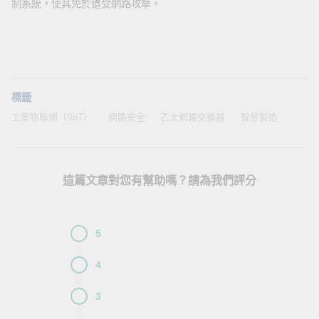
制系統，使其免於遭受網路攻擊。
標籤
工業物聯網（IIoT）
網路安全
乙太網路交換器
智慧製造
這篇文章對您有幫助嗎？請為我們評分
5
4
3