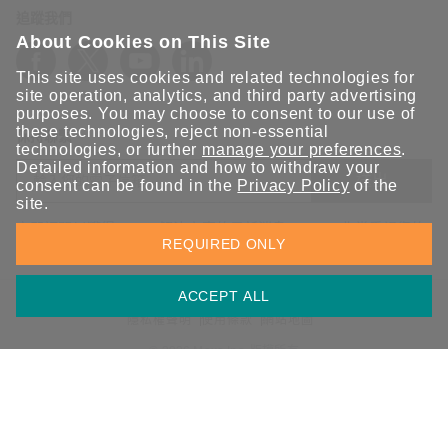
追蹤我們
About Cookies on This Site
This site uses cookies and related technologies for
site operation, analytics, and third party advertising
purposes. You may choose to consent to our use of
these technologies, reject non-essential
保持聯繫
technologies, or further
manage your preferences
.
Detailed information and how to withdraw your
送出
consent can be found in the
Privacy Policy
of the
site.
立即訂閱以獲得 Moxa 解決方案的最新消息。Moxa 非常重視您的
REQUIRED ONLY
隱私權，我們絕不會將您的電子郵件提供給任何人。
ACCEPT ALL
資訊安全聲明
請勿分享我的個人資訊
COOKIE 偏好設定
隱私權聲明
使用條款
網站地圖
© 2026 Moxa Inc. 版權所有
台灣 / 繁體中文