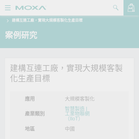
建構互連工廠，實現大規模客製化生產目標
產品
案例研究
解決方案
查看詢價明細
支援
購買
建構互連工廠，實現大規模客製
化生產目標
關於我們
聯絡我們
應用
大規模客製化
Partner Zone
智慧製造 |
產業類別
工業物聯網
（IIoT）
My Moxa
地區
中國