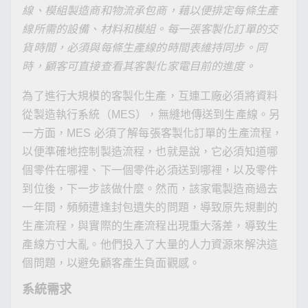
線、模組製造商和物流承包商，藉以便排定每條生產
線所需的設備、材料和模組。每一張客製化訂單的交
貨時間，必須與每條生產線的時間表維持同步。同
時，顧客可直接查看其客製化家電目前的進度。
為了進行大規模的客製化生產，互連工廠必須將資料
從製造執行系統（MES），無縫地傳送到生產線。另
一方面，MES 必須了解每張客製化訂單的生產流程，
以便準確地控制製造流程，也就是說，它必須知道哪
個零件在哪裡、下一個零件必須送到哪裡，以及零件
到位後，下一步該做什麼。然而，該家電製造商過去
一年間，頻頻遭逢封包遺失的問題，導致原先規劃的
生產流程，與實際的生產流程出現重大落差，導致生
產線方寸大亂。他們投入了大量的人力資源來解決這
個問題，以避免顧客產生負面觀感。
系統需求