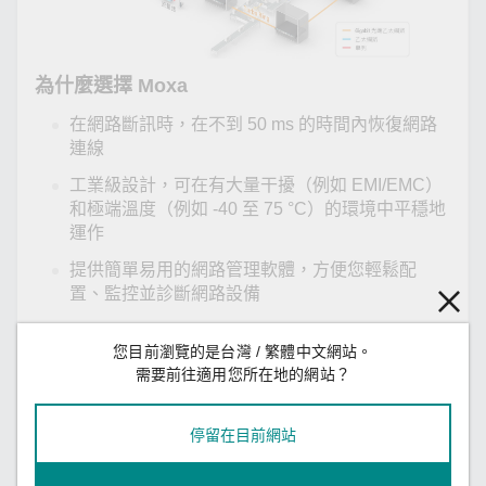
為什麼選擇 Moxa
在網路斷訊時，在不到 50 ms 的時間內恢復網路
連線
工業級設計，可在有大量干擾（例如 EMI/EMC）
和極端溫度（例如 -40 至 75 °C）的環境中平穩地
運作
提供簡單易用的網路管理軟體，方便您輕鬆配
置、監控並診斷網路設備
您目前瀏覽的是台灣 / 繁體中文網站。
需要前往適用您所在地的網站？
使用產品
停留在目前網站
NPort 5100 系列
1 埠 RS-232/422/485 串列設備伺服