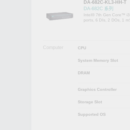
DA-682C-KL3-HH-T
網路安
新聞與
DA-682C 系列
Intel® 7th Gen Core™ i3
ports, 6 DIs, 2 DOs, 1 m
Computer
CPU
System Memory Slot
DRAM
Graphics Controller
Storage Slot
Supported OS