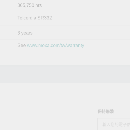
365,750 hrs
Telcordia SR332
3 years
See
www.moxa.com/tw/warranty
保持聯繫