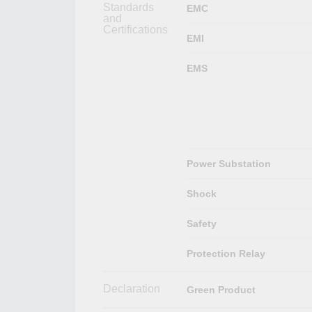
Standards
EMC
and
Certifications
EMI
EMS
Power Substation
Shock
Safety
Protection Relay
Declaration
Green Product