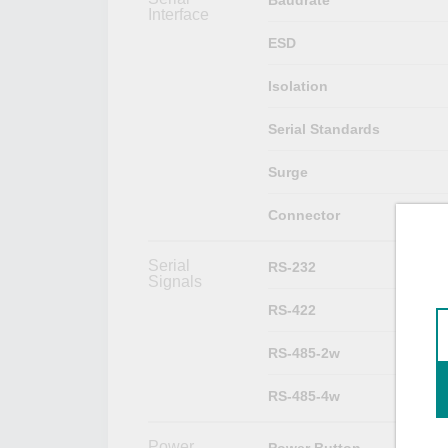
Interface
ESD
Isolation
Serial Standards
Surge
Connector
Serial
RS-232
Signals
RS-422
RS-485-2w
RS-485-4w
Power
Power Button