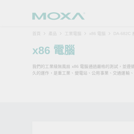
首頁
產品
工業電腦
x86 電腦
DA-682C
工業網
產業聚
產品支
購買方
關於我
x86 電腦
乙太網
智慧製
軟體與
公司簡
搜
我們的工業級無風扇 x86 電腦通過嚴格的測試，並
安全路
軌道運
產品 FA
緣起與
久的運作，是重工業、變電站、公用事業、交通運輸、
無線 A
電力能
安全公
客戶經
行動通訊
石化油
軟體認
企業永
乙太網
海事船
產品生
政策
網路管
智慧交
核心價
安全遠
加入我
您的 M