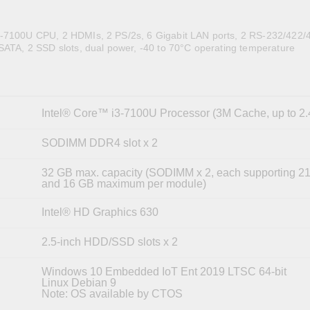
全設備
活動
IP 攝影機和影像伺服器
-7100U CPU, 2 HDMIs, 2 PS/2s, 6 Gigabit LAN ports, 2 RS-232/422/4
SATA, 2 SSD slots, dual power, -40 to 70°C operating temperature
Intel® Core™ i3-7100U Processor (3M Cache, up to 2
SODIMM DDR4 slot x 2
32 GB max. capacity (SODIMM x 2, each supporting 
and 16 GB maximum per module)
Intel® HD Graphics 630
2.5-inch HDD/SSD slots x 2
Windows 10 Embedded IoT Ent 2019 LTSC 64-bit
Linux Debian 9
Note: OS available by CTOS