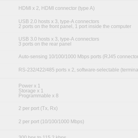
HDMI x 2, HDMI connector (type A)
USB 2.0 hosts x 3, type-A connectors
2 ports on the front panel, 1 port inside the computer
USB 3.0 hosts x 3, type-A connectors
3 ports on the rear panel
Auto-sensing 10/100/1000 Mbps ports (RJ45 connector
RS-232/422/485 ports x 2, software-selectable (termina
Power x 1
Storage x 1
Programmable x 8
2 per port (Tx, Rx)
2 per port (10/100/1000 Mbps)
300 bps to 115.2 kbps