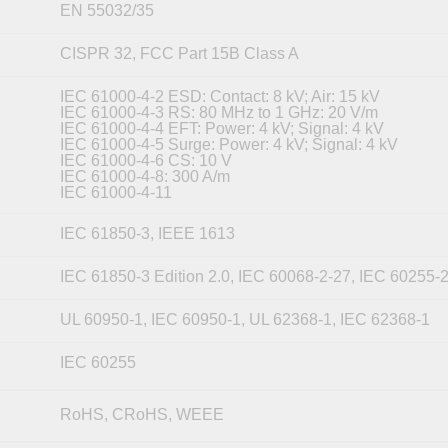
EN 55032/35
CISPR 32, FCC Part 15B Class A
IEC 61000-4-2 ESD: Contact: 8 kV; Air: 15 kV
IEC 61000-4-3 RS: 80 MHz to 1 GHz: 20 V/m
IEC 61000-4-4 EFT: Power: 4 kV; Signal: 4 kV
IEC 61000-4-5 Surge: Power: 4 kV; Signal: 4 kV
IEC 61000-4-6 CS: 10 V
IEC 61000-4-8: 300 A/m
IEC 61000-4-11
IEC 61850-3, IEEE 1613
IEC 61850-3 Edition 2.0, IEC 60068-2-27, IEC 60255-
UL 60950-1, IEC 60950-1, UL 62368-1, IEC 62368-1
IEC 60255
RoHS, CRoHS, WEEE