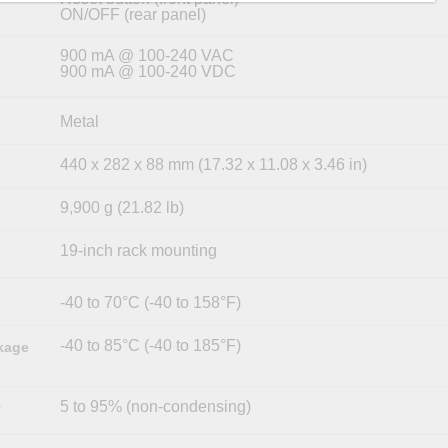
ON/OFF (rear panel)
900 mA @ 100-240 VAC
900 mA @ 100-240 VDC
Metal
440 x 282 x 88 mm (17.32 x 11.08 x 3.46 in)
9,900 g (21.82 lb)
19-inch rack mounting
-40 to 70°C (-40 to 158°F)
-40 to 85°C (-40 to 185°F)
kage
5 to 95% (non-condensing)
y