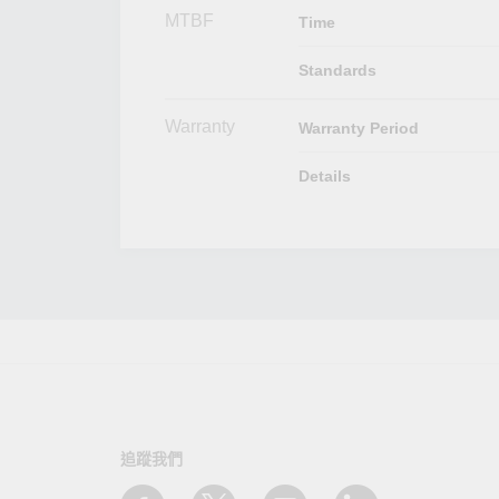
MTBF
Time
Standards
Warranty
Warranty Period
Details
追蹤我們