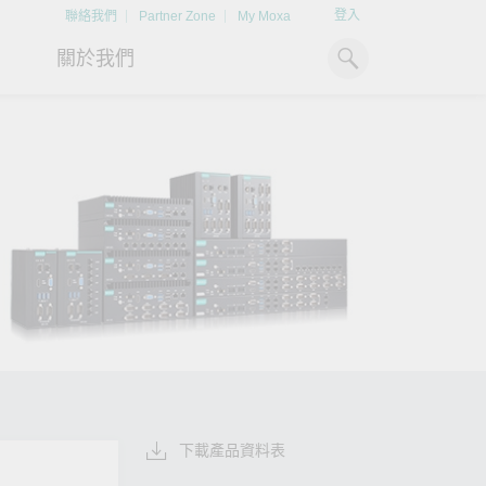
登入
聯絡我們
Partner Zone
My Moxa
關於我們
工業電腦
熱門話題
資源下載
x86 電腦
文件資料庫
ARM 電腦
案例研究
掌握綠能脈動
Moxa 人才小聯盟系統
強化 OT 網路安全
平板電腦
技術專文資料庫
探索 BESS（電池儲能系統）
如同美國職棒聯盟的人才育
閱讀更多網路安全專文以掌握
如何引領能源轉型，打造更潔
成，我們發展 Moxa 人才小聯
專家對工業網路安全的見解與
IIoT 閘道器
影片庫
淨、更永續的能源環境。
盟系統，透過這樣培育人才的
實用建議，為 OT 系統打造更
模式，帶領同仁從小聯盟升上
堅實的防護力。
了解詳情
系統軟體
大聯盟，躍上國際舞台。
了解詳情
了解詳情
下載產品資料表