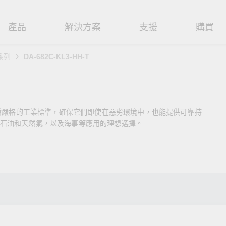
產品
解決方案
支援
購買
 系列
DA-682C-KL3-HH-T
路基礎設施
焦
援
式
們
工業網路邊緣連接設備
技術應用
維修與保固
實踐 Moxa 理念
路交換器
造
文件
介
串列設備伺服器
工業網路資安
產品維修服務/RMA
尋經銷商
聯繫 Moxa
遵循嚴格的工業標準，確保它們即使在惡劣環境中，也能提供可靠持
由器
輸
Qs
創新
串列轉接器
時效性網路 (TSN)
保固政策
強化 OT 網路安全
創造永續價值
石油和天然氣，以及海事等應用的理想選擇。
P/橋接器/用戶端
源
告
驗與成功
協定閘道器
單對乙太網路 (SPE)
閱讀更多網路安全專文以掌握
Moxa 致力實踐綠色產品政
專家對工業網路安全的見解與
策，確保產品和服務全面符合
閘道器/路由器
氣
證管理
續發展
USB 轉串列轉接器/USB 集線器
Ethernet-APL
實用建議，為 OT 系統打造更
國際和本土綠色產品規範。
堅實的防護力。
了解詳情
路媒體轉換器
舶
命週期管理政策
多埠串列擴充板
5G 專網
了解詳情
理軟體
通
值觀與行為準則
控制器和 I/O
OT 數據整合與應用
端存取
們
OPC UA 軟體
工業物聯網
oxa 產品需要協助嗎？
聯絡技術支援團隊