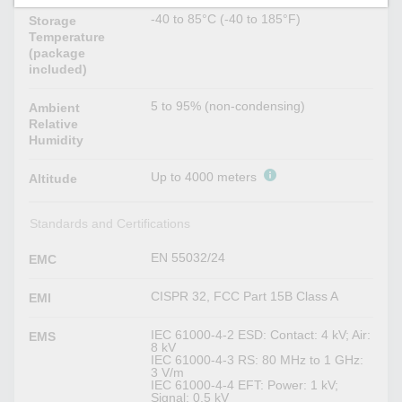
-40 to 85°C (-40 to 185°F)
Storage
Temperature
(package
included)
5 to 95% (non-condensing)
Ambient
Relative
Humidity
Up to 4000 meters
Altitude
Standards and Certifications
EN 55032/24
EMC
CISPR 32, FCC Part 15B Class A
EMI
IEC 61000-4-2 ESD: Contact: 4 kV; Air:
EMS
8 kV
IEC 61000-4-3 RS: 80 MHz to 1 GHz:
3 V/m
IEC 61000-4-4 EFT: Power: 1 kV;
Signal: 0.5 kV