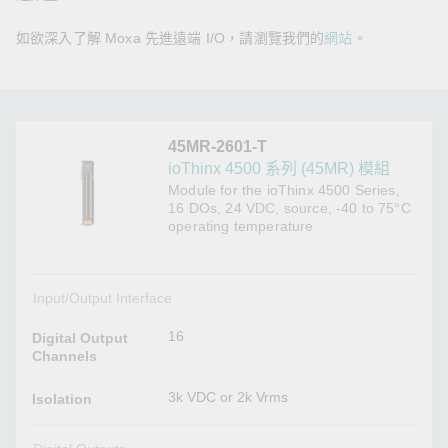
如欲深入了解 Moxa 先進遠端 I/O，請瀏覽我們的
網站
。
45MR-2601-T
ioThinx 4500 系列 (45MR) 模組
Module for the ioThinx 4500 Series,
16 DOs, 24 VDC, source, -40 to 75°C
operating temperature
Input/Output Interface
16
Digital Output
Channels
3k VDC or 2k Vrms
Isolation