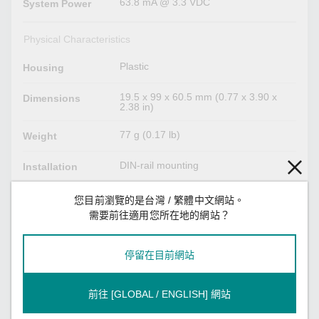
63.8 mA @ 3.3 VDC
System Power
Physical Characteristics
Plastic
Housing
19.5 x 99 x 60.5 mm (0.77 x 3.90 x
Dimensions
2.38 in)
77 g (0.17 lb)
Weight
DIN-rail mounting
Installation
I/O cable, 18 to 24 AWG
Wiring
您目前瀏覽的是台灣 / 繁體中文網站。
需要前往適用您所在地的網站？
I/O cable, 9 to 10 mm
Strip Length
停留在目前網站
Environmental Limits
-40 to 75°C (-40 to 167°F)
Operating
前往 [GLOBAL / ENGLISH] 網站
Temperature