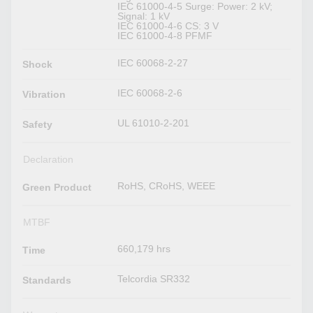
IEC 61000-4-5 Surge: Power: 2 kV;
Signal: 1 kV
IEC 61000-4-6 CS: 3 V
IEC 61000-4-8 PFMF
IEC 60068-2-27
Shock
IEC 60068-2-6
Vibration
UL 61010-2-201
Safety
Declaration
RoHS, CRoHS, WEEE
Green Product
MTBF
660,179 hrs
Time
Telcordia SR332
Standards