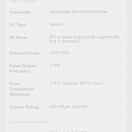
Digital Outputs
Spring-type Euroblock terminal
Connector
Source
I/O Type
DO or pulse output (only supports the
I/O Mode
first 4 channels)
12/24 VDC
External Power
1 kHz
Pulse Output
Frequency
175°C (typical), 150°C (min.)
Over-
Temperature
Shutdown
500 mA per channel
Current Rating
Power Consumption