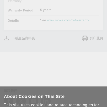
Warranty
5 years
Warranty Period
See
www.moxa.com/tw/warranty
Details
下載產品資料表
列印此頁
追蹤我們
About Cookies on This Site
This site uses cookies and related technologies for