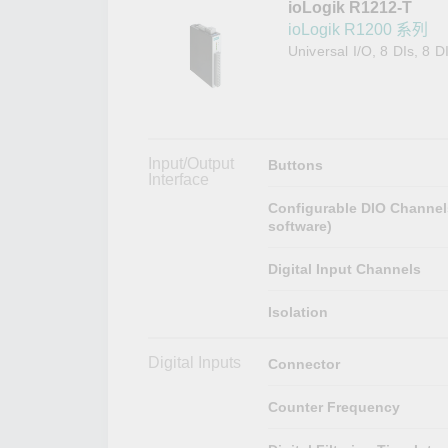
ioLogik R1212-T
網路安
新聞與
ioLogik R1200 系列
Universal I/O, 8 DIs, 8 
Input/Output
Buttons
Interface
Configurable DIO Channel
software)
Digital Input Channels
Isolation
Digital Inputs
Connector
Counter Frequency