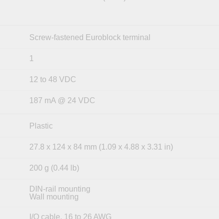
Screw-fastened Euroblock terminal
1
12 to 48 VDC
187 mA @ 24 VDC
Plastic
27.8 x 124 x 84 mm (1.09 x 4.88 x 3.31 in)
200 g (0.44 lb)
DIN-rail mounting
Wall mounting
I/O cable, 16 to 26 AWG