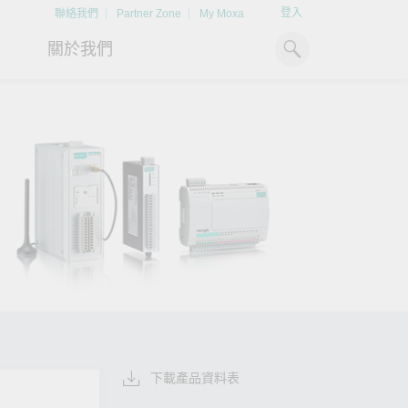
登入
聯絡我們
Partner Zone
My Moxa
關於我們
工業電腦
熱門話題
資源下載
x86 電腦
文件資料庫
ARM 電腦
案例研究
Moxa 人才小聯盟系統
掌握綠能脈動
強化 OT 網路
平板電腦
技術專文資料庫
掌握
如同美國職棒聯盟的人才育
探索 BESS（電池儲能系統）
閱讀更多網路安全專
解與
成，我們發展 Moxa 人才小聯
如何引領能源轉型，打造更潔
專家對工業網路安全
IIoT 閘道器
影片庫
造更
盟系統，透過這樣培育人才的
淨、更永續的能源環境。
實用建議，為 OT 系
模式，帶領同仁從小聯盟升上
堅實的防護力。
了解詳情
系統軟體
大聯盟，躍上國際舞台。
了解詳情
了解詳情
下載產品資料表