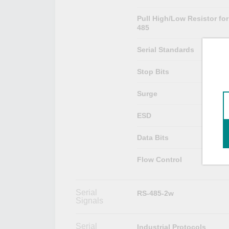
Pull High/Low Resistor for
485
Serial Standards
Stop Bits
Surge
ESD
Data Bits
Flow Control
Serial
RS-485-2w
Signals
Serial
Industrial Protocols