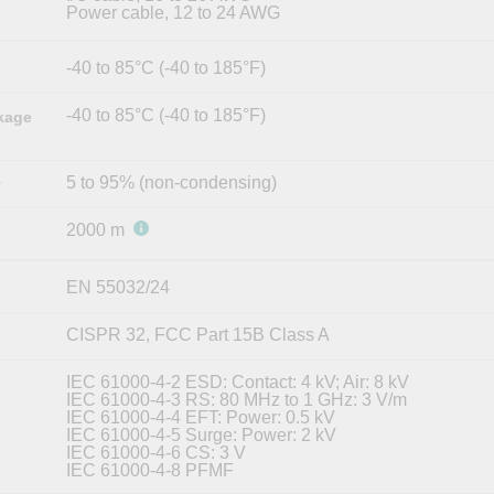
Power cable, 12 to 24 AWG
-40 to 85°C (-40 to 185°F)
-40 to 85°C (-40 to 185°F)
kage
5 to 95% (non-condensing)
y
2000 m
EN 55032/24
CISPR 32, FCC Part 15B Class A
IEC 61000-4-2 ESD: Contact: 4 kV; Air: 8 kV
IEC 61000-4-3 RS: 80 MHz to 1 GHz: 3 V/m
IEC 61000-4-4 EFT: Power: 0.5 kV
IEC 61000-4-5 Surge: Power: 2 kV
IEC 61000-4-6 CS: 3 V
IEC 61000-4-8 PFMF