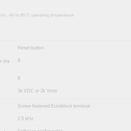
全設備
活動
IP 攝影機和影像伺服器
DIOs, -40 to 85°C operating temperature
Reset button
8
s (by
8
3k VDC or 2k Vrms
Screw-fastened Euroblock terminal
2.5 kHz