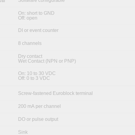
Software configurable
val
On: short to GND
Off: open
DI or event counter
8 channels
Dry contact
Wet Contact (NPN or PNP)
On: 10 to 30 VDC
Off: 0 to 3 VDC
Screw-fastened Euroblock terminal
200 mA per channel
DO or pulse output
Sink