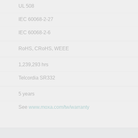
UL 508
IEC 60068-2-27
IEC 60068-2-6
RoHS, CRoHS, WEEE
1,239,293 hrs
Telcordia SR332
5 years
See
www.moxa.com/tw/warranty