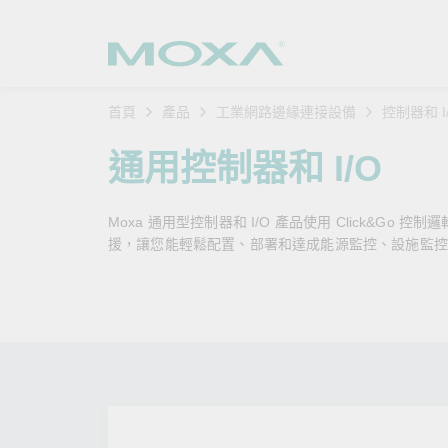
首頁
產品
工業網路邊緣連接設備
控制器和 I
工業網
產業聚
產品支
購買方
關於我
通用控制器和 I/O
乙太網
智慧製
軟體與
公司簡
搜
Moxa 通用型控制器和 I/O 產品使用 Click&Go
安全路
軌道運
產品 FA
緣起與
援，讓您能輕鬆配置、部署和達成能源監控、設施監控等I
無線 A
電力能
安全公
客戶經
行動通訊
石化油
軟體認
企業永
乙太網
海事船
產品生
政策
網路管
智慧交
核心價
安全遠
加入我
您的 M