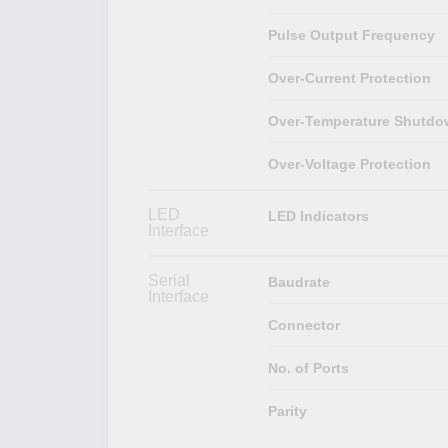
Pulse Output Frequency
Over-Current Protection
Over-Temperature Shutd
Over-Voltage Protection
LED
LED Indicators
Interface
Serial
Baudrate
Interface
Connector
No. of Ports
Parity