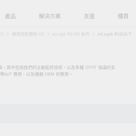
產品
解決方案
支援
購買
/O
通用控制器和 I/O
ioLogik R1200 系列
ioLogik R1212-T
路基礎設施
焦
援
式
們
工業網路邊緣連接設備
技術應用
維修與保固
實踐 Moxa 理念
路交換器
造
文件
介
串列設備伺服器
工業網路資安
產品維修服務/RMA
尋經銷商
聯繫 Moxa
 控制邏輯，其中包括我們的主動監控技術，以及多種 OT/IT 協議的支
由器
輸
Qs
創新
串列轉接器
時效性網路 (TSN)
保固政策
創造永續價值
強化 OT 網路安全
IoT 應用，以及機器 OEM 的應用。
P/橋接器/用戶端
源
告
驗與成功
協定閘道器
單對乙太網路 (SPE)
Moxa 致力實踐綠色產品政
閱讀更多網路安全專文以
策，確保產品和服務全面符合
專家對工業網路安全的見
閘道器/路由器
氣
證管理
續發展
USB 轉串列轉接器/USB 集線器
Ethernet-APL
國際和本土綠色產品規範。
實用建議，為 OT 系統打
堅實的防護力。
了解詳情
路媒體轉換器
舶
命週期管理政策
多埠串列擴充板
5G 專網
了解詳情
理軟體
通
值觀與行為準則
控制器和 I/O
OT 數據整合與應用
端存取
們
OPC UA 軟體
工業物聯網
oxa 產品需要協助嗎？
聯絡技術支援團隊