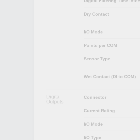
Digital Filtering Time Inter
Dry Contact
I/O Mode
Points per COM
Sensor Type
Wet Contact (DI to COM)
Digital
Connector
Outputs
Current Rating
I/O Mode
I/O Type