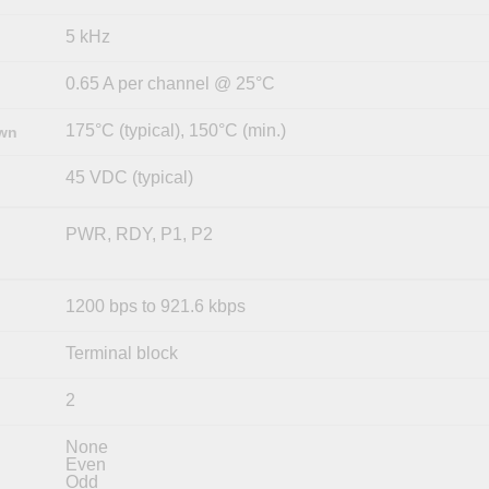
5 kHz
0.65 A per channel @ 25°C
175°C (typical), 150°C (min.)
own
45 VDC (typical)
PWR, RDY, P1, P2
1200 bps to 921.6 kbps
Terminal block
2
None
Even
Odd