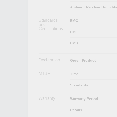
Ambient Relative Humidit
Standards
EMC
and
Certifications
EMI
EMS
Declaration
Green Product
MTBF
Time
Standards
Warranty
Warranty Period
Details