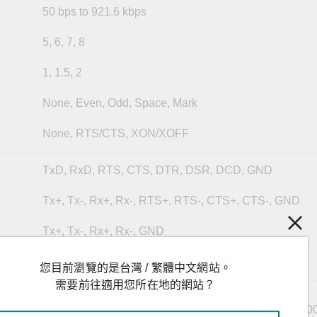
50 bps to 921.6 kbps
5, 6, 7, 8
1, 1.5, 2
None, Even, Odd, Space, Mark
None, RTS/CTS, XON/XOFF
TxD, RxD, RTS, CTS, DTR, DSR, DCD, GND
Tx+, Tx-, Rx+, Rx-, RTS+, RTS-, CTS+, CTS-, GND
Tx+, Tx-, Rx+, Rx-, GND
Data+, Data-, GND
您目前瀏覽的是台灣 / 繁體中文網站。
需要前往適用您所在地的網站？
DOS, Windows 95/98/ME/NT/2000, Windows
XP/2003/Vista/2008/7/8/8.1/10 (x86/x64), Windows 20