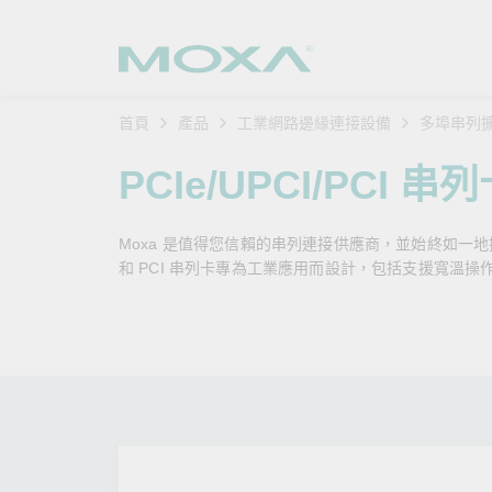
首頁
產品
工業網路邊緣連接設備
多埠串列
工業網
產業聚
產品支
購買方
關於我
PCIe/UPCI/PCI 串
乙太網
智慧製
軟體與
公司簡
搜
Moxa 是值得您信賴的串列連接供應商，並始終如一地提供優質
安全路
軌道運
產品 FA
緣起與
和 PCI 串列卡專為工業應用而設計，包括支援寬溫操
無線 A
電力能
安全公
客戶經
行動通訊
石化油
軟體認
企業永
乙太網
海事船
產品生
政策
網路管
智慧交
核心價
安全遠
加入我
您的 M