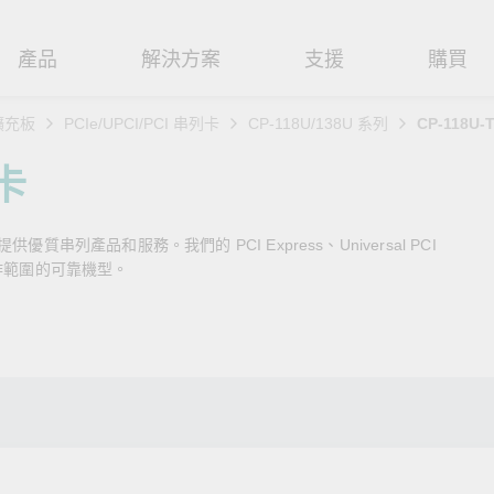
產品
解決方案
支援
購買
擴充板
PCIe/UPCI/PCI 串列卡
CP-118U/138U 系列
CP-118U-
路基礎設施
焦
援
式
們
工業網路邊緣連接設備
技術應用
維修與保固
實踐 Moxa 理念
列卡
路交換器
造
文件
介
串列設備伺服器
工業網路資安
產品維修服務/RMA
尋經銷商
聯繫 Moxa
串列產品和服務。我們的 PCI Express、Universal PCI
由器
輸
Qs
創新
串列轉接器
時效性網路 (TSN)
保固政策
創造永續價值
強化 OT 網路安全
作範圍的可靠機型。
P/橋接器/用戶端
源
告
驗與成功
協定閘道器
單對乙太網路 (SPE)
Moxa 致力實踐綠色產品政
閱讀更多網路安全專文以
策，確保產品和服務全面符合
專家對工業網路安全的見
閘道器/路由器
氣
證管理
續發展
USB 轉串列轉接器/USB 集線器
Ethernet-APL
國際和本土綠色產品規範。
實用建議，為 OT 系統打
堅實的防護力。
了解詳情
路媒體轉換器
舶
命週期管理政策
多埠串列擴充板
5G 專網
了解詳情
理軟體
通
值觀與行為準則
控制器和 I/O
OT 數據整合與應用
端存取
們
OPC UA 軟體
工業物聯網
oxa 產品需要協助嗎？
聯絡技術支援團隊