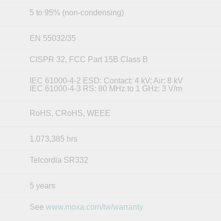
5 to 95% (non-condensing)
y
EN 55032/35
CISPR 32, FCC Part 15B Class B
IEC 61000-4-2 ESD: Contact: 4 kV; Air: 8 kV
IEC 61000-4-3 RS: 80 MHz to 1 GHz: 3 V/m
RoHS, CRoHS, WEEE
1,073,385 hrs
Telcordia SR332
5 years
See
www.moxa.com/tw/warranty