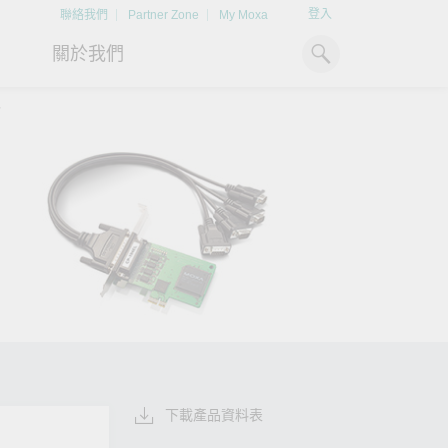
登入
聯絡我們
Partner Zone
My Moxa
關於我們
T
工業電腦
熱門話題
資源下載
x86 電腦
文件資料庫
ARM 電腦
案例研究
Moxa 人才小聯盟系統
掌握綠能脈動
強化 OT 網路
平板電腦
技術專文資料庫
掌握
如同美國職棒聯盟的人才育
探索 BESS（電池儲能系統）
閱讀更多網路安全專
解與
成，我們發展 Moxa 人才小聯
如何引領能源轉型，打造更潔
專家對工業網路安全
IIoT 閘道器
影片庫
造更
盟系統，透過這樣培育人才的
淨、更永續的能源環境。
實用建議，為 OT 系
模式，帶領同仁從小聯盟升上
堅實的防護力。
了解詳情
系統軟體
大聯盟，躍上國際舞台。
了解詳情
了解詳情
下載產品資料表