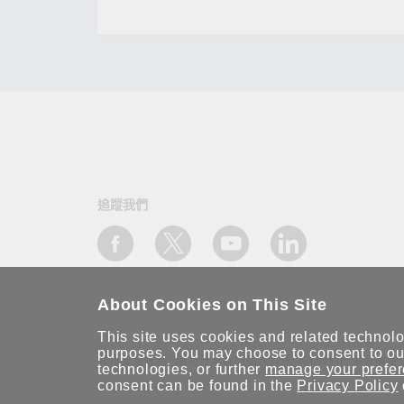
追蹤我們
About Cookies on This Site
This site uses cookies and related technolog
purposes. You may choose to consent to our
資訊安全聲明
請勿分享我的個人資訊
COOKIE 偏好設定
technologies, or further
manage your prefe
consent can be found in the
Privacy Policy
© 2026 Moxa Inc. 版權所有