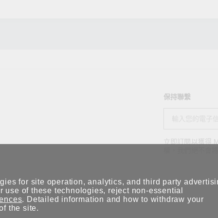
保持聯繫
立即訂閱以獲得 M
權，我們絕不會
ies for site operation, analytics, and third party advertis
 use of these technologies, reject non-essential
隱私權聲明
使用條款
網站地圖
rences
. Detailed information and how to withdraw your
of the site.