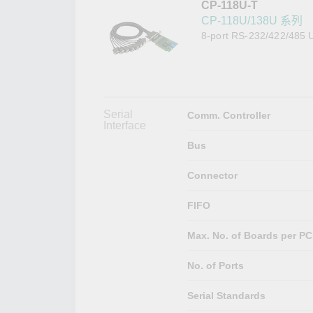
CP-118U-T
網路安
新聞與
CP-118U/138U 系列
8-port RS-232/422/485 U
Serial
Comm. Controller
Interface
Bus
Connector
FIFO
Max. No. of Boards per PC
No. of Ports
Serial Standards