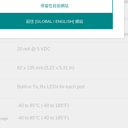
R2/2012/2012 R2/2016/2019 (x64), Windows Embedd
停留在目前網站
5.0/6.0, Windows XP Embedded
Linux kernel 2.4.x, Linux kernel 2.6.x, Linux kernel 3.x,
前往 [GLOBAL / ENGLISH] 網站
kernel 4.x, Linux kernel 5.x
QNX 6, SCO OpenServer, UnixWare 7, Solaris 10, Fr
20 mA @ 5 VDC
82 x 135 mm (3.22 x 5.31 in)
Built-in Tx, Rx LEDs for each port
-40 to 85°C (-40 to 185°F)
-40 to 85°C (-40 to 185°F)
kage