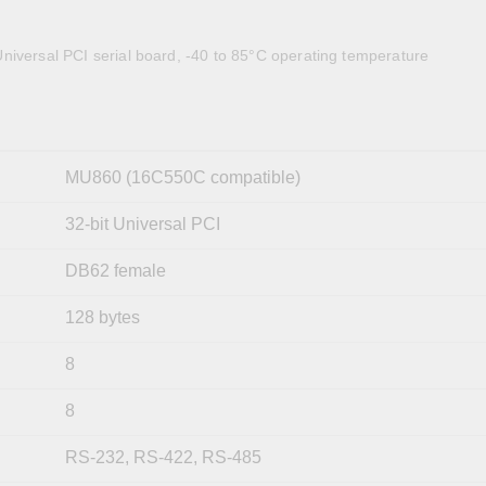
全設備
活動
IP 攝影機和影像伺服器
niversal PCI serial board, -40 to 85°C operating temperature
MU860 (16C550C compatible)
32-bit Universal PCI
DB62 female
128 bytes
8
8
RS-232, RS-422, RS-485