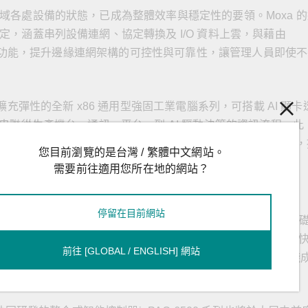
域各處設備的狀態，已成為整體效率與穩定性的要領。Moxa 的
，涵蓋串列設備連網、協定轉換及 I/O 資料上雲，與藉由
監控等功能，提升邊緣連網架構的可控性與可靠性，讓管理人員即使
充彈性的全新 x86 通用型強固工業電腦系列，可搭載 AI 顯卡
串聯從生產機台、通訊、平台、到 AI 驅動決策的資訊流程。此
RM 架構工業電腦與 IIoT 閘道器，支援場域的多樣化運算場景
您目前瀏覽的是台灣 / 繁體中文網站。
需要前往適用您所在地的網站？
夥伴實現智造應用
停留在目前網站
日本與馬來西亞的多家產業夥伴攜手合作，透過堅實的工業網路基
設備健康監診應用、強化設備健康管理的 AI 預知保養應用、工業無線
前往 [GLOBAL / ENGLISH] 網站
低碳管理的 AI 空調節能等多元應用場景，展現智慧製造的實踐