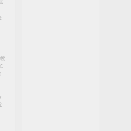
賦
查看所有產品
全
的關
C
其
全
企