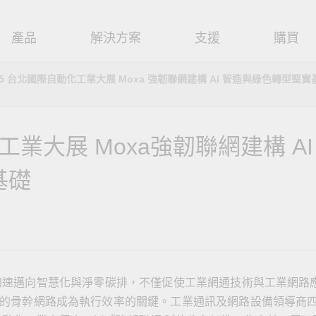
產品
解決方案
支援
購買
25 台北國際自動化工業大展 Moxa 強韌聯網建構 AI 智造與綠色轉型堅實
路基礎設施
焦
援
式
們
工業網路邊緣連接設備
技術應用
維修與保固
實踐 Moxa 理念
路交換器
造
文件
介
串列設備伺服器
工業網路資安
產品維修服務/RMA
工業大展 Moxa強韌聯網建構 AI
尋經銷商
聯繫 Moxa
由器
輸
Qs
創新
串列轉接器
時效性網路 (TSN)
保固政策
創造永續價值
強化 OT 網路安全
基礎
P/橋接器/用戶端
源
告
驗與成功
協定閘道器
單對乙太網路 (SPE)
Moxa 致力實踐綠色產品政
閱讀更多網路安全專文以
策，確保產品和服務全面符合
專家對工業網路安全的見
閘道器/路由器
氣
證管理
續發展
USB 轉串列轉接器/USB 集線器
Ethernet-APL
國際和本土綠色產品規範。
實用建議，為 OT 系統打
堅實的防護力。
了解詳情
路媒體轉換器
舶
命週期管理政策
多埠串列擴充板
5G 專網
了解詳情
理軟體
通
值觀與行為準則
控制器和 I/O
OT 數據整合與應用
加速邁向智慧化與淨零碳排，不僅促使工業網通技術與工業網路
的骨幹網路成為執行效率的關鍵。工業通訊及網路設備領導商
端存取
們
OPC UA 軟體
工業物聯網
oxa 產品需要協助嗎？
聯絡技術支援團隊