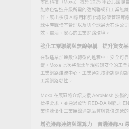
零四科技（Moxa）將於 2025 年台北
網路安
新聞與
能綠色智造升級所需的強韌聯網和工業無線
伴，展出多項 AI應用和強化廠房碳管理等
球生產戰情室管理以及與全球最大石油公司Sa
效、靈活、安心的工業網路環境。
強化工業聯網與無線架構 提升資安基
在製造業加速數位轉型的進程中，安全可靠
鍵。Moxa 此次將聚焦呈現強韌安全的工
工業網路維運中心、工業通訊技術訓練與認證，以
工業網路韌性。
Ｍoxa 在展區將介紹支援 AeroMesh 技術的 
標準要求，並通過歐盟 RED-DA 規範之 EN
業快速優化工業無線通訊品質與數位運營的
增強邊緣連結與運算力 實踐邊緣AI 