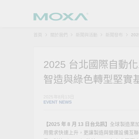
首頁
關於我們
新聞與活動
新聞發布
20
工業網
產業聚
產品支
購買方
關於我
乙太網
智慧製
軟體與
公司簡
2025 台北國際自動化
搜
安全路
軌道運
產品 FA
緣起與
智造與綠色轉型堅實
無線 A
電力能
安全公
客戶經
行動通訊
石化油
軟體認
企業永
2025年8月13日
EVENT NEWS
乙太網
海事船
產品生
政策
網路管
智慧交
核心價
【2025 年 8 月 13 日台北訊】
全球製造業
用需求快速上升，更讓製造與營運設備互聯
安全遠
加入我
您的 M