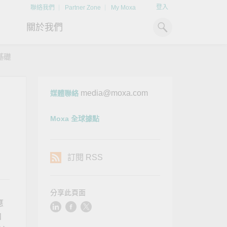
登入
聯絡我們
Partner Zone
My Moxa
關於我們
基礎
工業電腦
熱門話題
資源下載
media@moxa.com
媒體聯絡
x86 電腦
文件資料庫
ARM 電腦
案例研究
Moxa 全球據點
Moxa 人才小聯盟系統
掌握綠能脈動
強化 OT 網路
平板電腦
技術專文資料庫
掌握
如同美國職棒聯盟的人才育
探索 BESS（電池儲能系統）
閱讀更多網路安全專
解與
成，我們發展 Moxa 人才小聯
如何引領能源轉型，打造更潔
專家對工業網路安全
訂閱 RSS
IIoT 閘道器
影片庫
造更
盟系統，透過這樣培育人才的
淨、更永續的能源環境。
實用建議，為 OT 系
模式，帶領同仁從小聯盟升上
堅實的防護力。
了解詳情
系統軟體
大聯盟，躍上國際舞台。
了解詳情
分享此頁面
了解詳情
應
四