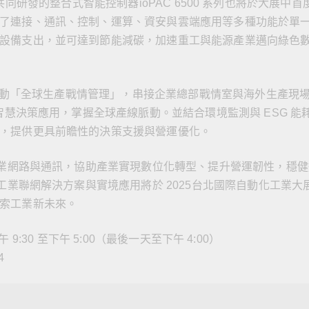
co 共同研發的整合式智能控制器ioPAC 6500 系列也將於大展中首
了連接、通訊、控制、運算、資安與雲端應用等多種功能於單
設備支出，並可達到節能減碳，加速重工與能源產業邁向綠色
I 驅動「全球生產戰情管理」，串接企業總部戰情室與海外生產現
智慧決策應用，掌握全球產線脈動。並結合環境監測與 ESG 能
，提供更具前瞻性的決策支援與營運優化。
的工業網路與通訊，協助產業實現數位化轉型、提升營運韌性，穩健
的工業聯網解決方案與實境應用將於 2025台北國際自動化工業大
索工業新未來。
上午 9:30 至下午 5:00（最後一天至下午 4:00）
4