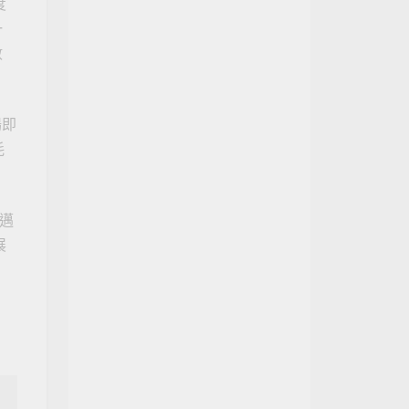
度
一
數
場即
耗
邁
展