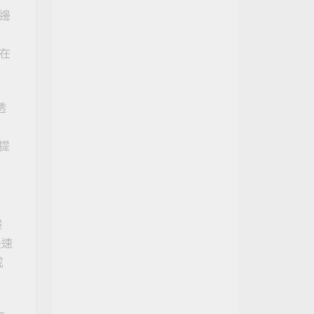
邊
不在
透
，提
礎
快速
成