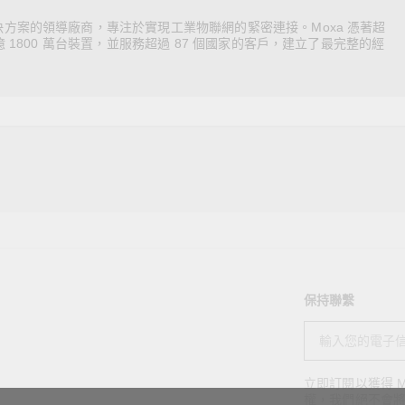
決方案的領導廠商，專注於實現工業物聯網的緊密連接。Moxa 憑著超
億 1800 萬台裝置，並服務超過 87 個國家的客戶，建立了最完整的經
保持聯繫
立即訂閱以獲得 M
權，我們絕不會