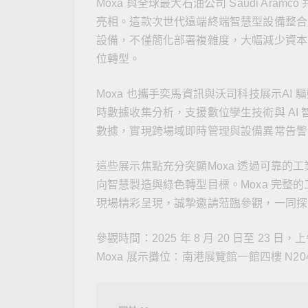
Moxa 與全球最大石油公司 Saudi Aram
亮相。這款次世代遠端終端智慧型設備整合
設備，不僅簡化部署複雜度，大幅減少資本
位轉型。
Moxa 也攜手奕馬資訊與沃司科技展示A
時數據收集分析，支援數位孿生技術與 AI 
數據，實現跨場域即時管理與設備異常告警
這些展示焦點充分突顯Moxa 透過可靠
向智慧製造與綠色轉型目標。Moxa 完整
現場精彩呈現，誠摯邀請蒞臨參觀，一同探
參觀時間：2025 年 8 月 20 日至 23 日，
Moxa 展示攤位：南港展覽館一館四樓 N20