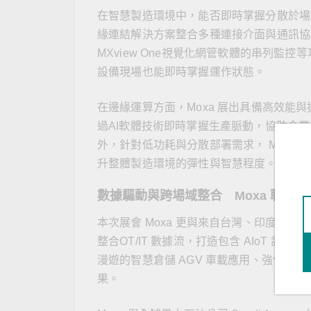
在智慧製造環境中，能否即時掌握分散於場
緣連結解決方案整合多種連接介面與通訊協定
MXview One視覺化網管軟體的串列
設備現場也能即時掌握運作狀態。
在邊緣運算方面，Moxa 展出具備高效能與擴
過AI軟體技術即時掌握生產脈動，協助企業
外，針對低功耗與分散部署需求， Moxa A
升整體製造環境的彈性與智慧程度。
數據驅動與跨場域整合 Moxa 聯手
本次展會 Moxa 更與來自台灣、印度、
整合OT/IT 數據流，打造包含 AIoT 
漫遊的智慧倉儲 AGV 車載應用、強化廠房
果。