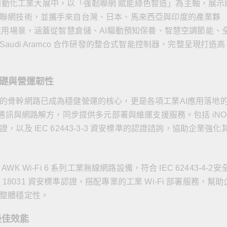
國際自動化工業大展中，以「強韌聯網 賦能綠色智造」為主軸，展示
全設備
活動
IP 攝影機和影像伺服器
聯網技術，並攜手來自台灣、日本、馬來西亞與印度的產業夥
應用場景，涵蓋從智慧倉儲、AI驅動預知保養、智慧空調節能、
udi Aramco 合作研發的整合式智能控制器，完整呈現打造高
礎與營運韌性
的骨幹網路已成為穩健營運的核心，更是各項工業AI應用落地
業通訊與網路解方，同步提供多元部署與維運支援服務。包括 iNO
及 IEC 62443-3-3 資安標準的認證諮詢，協助企業強化
AWK Wi-Fi 6 系列工業無線網路設備，符合 IEC 62443-4-2安
 18031 資安標準認證，搭配專業的工業 Wi-Fi 部署服務，幫助
整體穩定性。
最佳效能