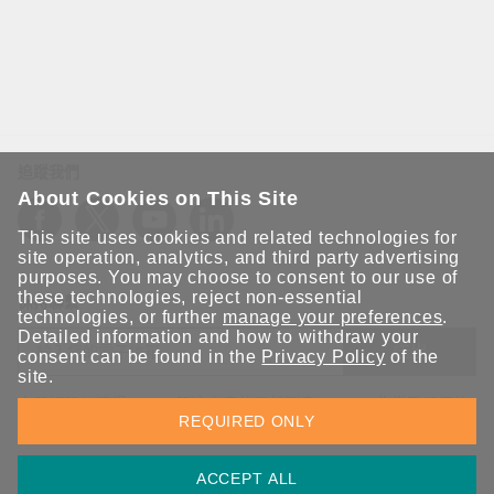
追蹤我們
About Cookies on This Site
This site uses cookies and related technologies for
site operation, analytics, and third party advertising
purposes. You may choose to consent to our use of
these technologies, reject non-essential
保持聯繫
technologies, or further
manage your preferences
.
Detailed information and how to withdraw your
送出
consent can be found in the
Privacy Policy
of the
site.
立即訂閱以獲得 Moxa 解決方案的最新消息。Moxa 非常重視您的
REQUIRED ONLY
隱私權，我們絕不會將您的電子郵件提供給任何人。
ACCEPT ALL
資訊安全聲明
請勿分享我的個人資訊
COOKIE 偏好設定