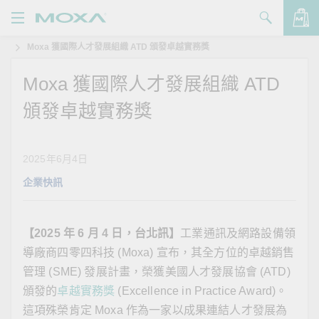
Moxa 獲國際人才發展組織 ATD 頒發卓越實務獎
產品
Moxa 獲國際人才發展組織 ATD
解決方案
查看詢價明細
頒發卓越實務獎
支援
購買
2025年6月4日
企業快訊
關於我們
聯絡我們
【
2025
年
6
月
4
日，台北訊】
工業通訊及網路設備領
Partner Zone
導廠商四零四科技 (Moxa) 宣布，其全方位的卓越銷售
管理 (SME) 發展計畫，榮獲美國人才發展協會 (ATD)
My Moxa
頒發的
卓越實務獎
(Excellence in Practice Award)。
這項殊榮肯定 Moxa 作為一家以成果連結人才發展為