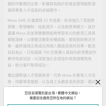
類別中獲獎的企業，彰顯其有助於促進並實現銷售發
展與專業人才成長的卓越實作。
Moxa SME 計畫歷經 10 年發展，有效強化了其銷售
策略、管理機制、技能提升，以及銷售領導力。該計
畫讓 Moxa 全球業務團隊能夠學習多元的應用工具與
實戰演練，以便靈活應對各種挑戰、開發創新解決方
案，最終達成企業成功與個人職涯成長的目標。截至
目前為止，已有超過 700 位業務人員與內部業務協作
夥伴完成培訓，以深度強化全球協作與資源運用效
益，助力客戶取得成功。
獲此國際級人才發展殊榮，代表 Moxa 在專業人才培
育、持續學習推展，以及員工永續成長的承諾，邁向
了重要里程碑。Moxa 不遺餘力培養具備專業素養的世
您目前瀏覽的是台灣 / 繁體中文網站。
界級團隊，以持續實現創新突破，並引領工業自動化
需要前往適用您所在地的網站？
的未來發展。