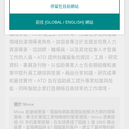
關於美國
ATD
人才發展協會
停留在目前網站
美國 ATD (Association for Talent Development) 人才
前往 [GLOBAL / ENGLISH] 網站
發展協會是全球非營利組織，致力於推動人才發展與
職場學習。ATD 成立於 1943 年，持續在學習與發展
領域扮演領導者角色。該協會專注於支援並培育人力
資源專家、培訓師、輔導員，以及其他從事人才發展
工作的人員。ATD 提供包羅萬象的資訊、工具、研究
資料、書籍及刊物，以協助專業人士在各類組織和產
業中提升員工績效與發展。藉由分享知識、研究成果
和最佳實作，ATD 旨在協助員工提升專業知識與技
能，同時幫助企業打造積極且高效率的工作環境。
關於 Moxa
Moxa 是邊緣連接、電腦和網路基礎設施解決方案的領導
廠商，專注於實現工業物聯網的緊密連接。Moxa 憑著超
過 35 年的產業經驗，在全球連接了超過 1 億 1800 萬台
裝置，並服務超過 87 個國家的客戶，建立了最完整的經