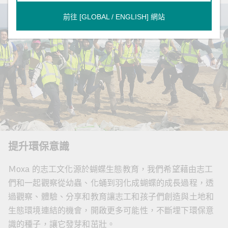
我們平常都會使用塑膠袋和吸管這些一次性用品，但
當我第一次去參加淨灘時，看到海灘上散布這些垃圾
前往 [GLOBAL / ENGLISH] 網站
的樣子，我感到很震撼！原來我們生活得到便利的同
時，卻不知不覺破壞了美麗的環境．所以我參加北極
熊特攻隊，想說能不能發揮一點力量。
我覺得公司的志工文化超棒，用不同角度來支持員工
和社會環境共好—鼓勵每個人做出一點行動、發揮一
點影響力，我相信創造的成果是大家都能共同受惠
的。
提升環保意識
研發中心產品發展硬體研發部
Ｍoxa 的志工文化源於蝴蝶生態教育，我們希望藉由志工
陳盛豪
們和一起觀察從幼蟲、化蛹到羽化成蝴蝶的成長過程，透
過觀察、體驗、分享和教育讓志工和孩子們創造與土地和
生態環境連結的機會，開啟更多可能性，不斷埋下環保意
識的種子，讓它發芽和茁壯。