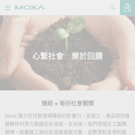
社會責任
產品
解決方案
查看詢價明細
支援
心繫社會 樂於回饋
購買
關於我們
聯絡我們
連結 ● 每份社會關懷
Partner Zone
Moxa 致力在社群發揮連結的影響力，從員工、產品到供應
My Moxa
鏈夥伴均努力實踐這份承諾。在台灣，我們發揚志工服務
精神，鼓勵員工為社區發展貢獻力量，從教育和宣導的面