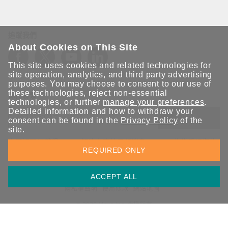
追蹤我們
About Cookies on This Site
This site uses cookies and related technologies for
site operation, analytics, and third party advertising
purposes. You may choose to consent to our use of
these technologies, reject non-essential
保持聯繫
technologies, or further
manage your preferences
.
Detailed information and how to withdraw your
送出
consent can be found in the
Privacy Policy
of the
site.
立即訂閱以獲得 Moxa 解決方案的最新消息。Moxa 非常重視您的
REQUIRED ONLY
隱私權，我們絕不會將您的電子郵件提供給任何人。
ACCEPT ALL
資訊安全聲明
請勿分享我的個人資訊
COOKIE 偏好設定
隱私權聲明
使用條款
網站地圖
© 2026 Moxa Inc. 版權所有
台灣 / 繁體中文