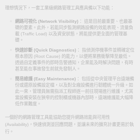
理想情況下，一套工業級網路管理工具應具備以下功能：
網路可視化 (Network Visibility)
： 這是目前最重要、也最基
礎的要素。此外，若能同步監測網路設備的效能表現、流量負
載 (Traffic Load) 以及資安狀態，將能提供更全面的管理基
礎。
快速診斷 (Quick Diagnostics)
： 指偵測停機事件並精確定位
根本原因 (Root Cause) 的能力，以便將業務衝擊降至最低。
透過自定義事件的即時告警通知，企業能及時解決問題，有時
甚至能在事故發生前就先發制人。
簡易維護 (Easy Maintenance)
： 包括從中央管理平台遠端備
份或還原設備設定檔，以及對全廠設備進行韌體統一升級。如
此一來，管理員無需指派工程師逐一前往現場進行維護，尤其
當設備安裝在狹窄的控制櫃或機器內部時，遠端維護能大幅降
低作業難度。
一個好的網路管理工具能協助您提升網路效能與可用性
(Availability)，快速偵測並回應問題，並讓未來的擴充計畫更易於執
行。