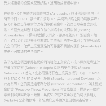
受未經授權的變更或配置調整，進而造成營運中斷。
在過去，OT 設備透過實體隔離 (Air-gapping) 與其他網路區隔。但
時至今日，IT/OT 融合正在消除 ICS 與網際網路之間的隔離屏障，
使 OT 基礎設施暴露於潛在的網路威脅中。管理員現在面臨的挑
戰，不僅要處理過往隱藏在孤立網路中的既有漏洞 (Existing
Vulnerabilities)，還得應對隨之而來、更為複雜的 IT 類威脅。然
而，確保 OT 網路安全並非成功工業應用的唯一準則；在提升網路
安全的同時，確保工業營運維持可靠且不間斷的運作 (Availability)，
更是不可或缺的先決條件。
為了在建立穩固網路基礎的同時強化工業資安，核心原則是專注於
具備深度防禦 (Defense-in-depth) 保護的安全連網 (Secure
Networking)。首先，您必須選擇符合工業資安標準（如 IEC 62443
與 NERC CIP）的資安強化設備 (Security-hardened Devices)。以
此為基礎，您仍需透過網路分段 (Network Segmentation) 與主動威
脅防護 (Proactive Threat Prevention) 等實務做法，構建另一層防
禦機制以抵禦攻擊。最後，具備監控網路安全狀態的可視化能力
(Visibility) 是必備條件，能協助您及時偵測並回應網路威脅。