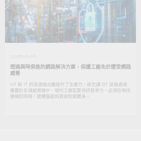
2026年1月23日
電網資安典範轉移：OT 專家眼中的數位變電站變革
在數位變電站中，資安事件的影響已不再侷限於畫面延遲
或資料遺失。數位化正改變變電站資安風險的本質。如未
及時發現並緩解這些風險，可能導致災難性的系統可用性
崩潰和安全問題。
2026年1月19日
透過與時俱進的網路解決方案，保護工廠免於遭受網路
威脅
OT 與 IT 的深度融合雖提升了生產力，卻也讓 OT 設施直接
暴露於全球威脅鏈中。現代工廠若要保持競爭力，必須在保持
連網的同時，建構強韌的資安防禦體系。
2026年1月19日