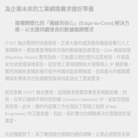
為企業未來的工業網路需求做好準備
建構精簡化的「邊緣到核心」(Edge-to-Core) 解決方
案，以支援持續增長的數據連網需求
IT/OT 融合應用的快速增長，正將大量的感測器與機器設備引入工
業網路中，導致需要傳輸與交換的數據量急劇增加。以AI 機器視覺
(Machine Vision) 應用為例，它被廣泛用於提升品質檢測、作業員
安全偵測或場域安防。這促使工業領域開始大規模導入 IP 攝影機。
雖然高解析度攝影機可提升辨識效能與精確度，但其龐大的檔案體
積與影像串流也對網路頻寬與效能提出了更高要求。
如同多數 IT/OT 融合應用，這類需求需要部署更多網路設備；然
而，在早已擁擠不堪的控制櫃 (Control Cabinets) 中，安裝空間極
其有限。此外，額外的部署工作也增加了現場工程師 (Field
Engineers) 的沉重負擔。因此，易於整合的網路解決方案變得愈發
重要。
在這種趨勢下，為了確保融合網路的通訊順暢，企業必須預見未來