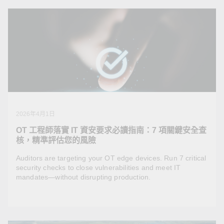
2026年4月1日
OT 工程師落實 IT 資安要求必讀指南：7 項關鍵安全查
核，精準評估您的風險
Auditors are targeting your OT edge devices. Run 7 critical
security checks to close vulnerabilities and meet IT
mandates—without disrupting production.