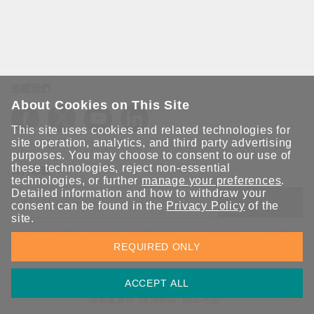
透過與時俱進的網路解決方案，保護工廠免於遭受網
路威脅
OT 與 IT 的深度融合雖提升了生產力，卻也讓 OT 設施直
接暴露於全球威脅鏈中。現代工廠若要保持競爭力，必須
在保持連網的同時，建構強韌的資安防禦體系。
追蹤我們
About Cookies on This Site
This site uses cookies and related technologies for
site operation, analytics, and third party advertising
purposes. You may choose to consent to our use of
these technologies, reject non-essential
保持聯繫
technologies, or further
manage your preferences
.
Detailed information and how to withdraw your
送出
consent can be found in the
Privacy Policy
of the
site.
立即訂閱以獲得 Moxa 解決方案的最新消息。Moxa 非常重視您的
REQUIRED ONLY
隱私權，我們絕不會將您的電子郵件提供給任何人。
ACCEPT ALL
資訊安全聲明
請勿分享我的個人資訊
COOKIE 偏好設定
隱私權聲明
使用條款
網站地圖