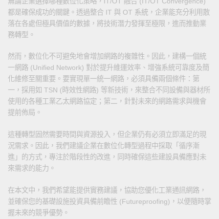
無論企業選擇哪種數位化策略，IT/OT 融合 (IT/OT Convergence)
都是確保成功的關鍵。透過整合 IT 與 OT 系統，企業能充分利用散
落在各處但極具價值的數據，將技術潛力發揮至極限，進而推動業
務轉型。
然而，數位化不可避免地會增加網路的複雜性。因此，建構一個統
一網路 (Unified Network) 對於提升維運效率、增強系統可靠度及簡
化維修至關重要。要實現單一統一網路，必須具備兩個條件：第
一，採用如 TSN (時效性網路) 等新技術，來整合不同設備與器材所
使用的各種工業乙太網路協定；第二，針對未來的網路需求與機會
提前佈局。
這種轉型固然需要時間與資源投入，但企業仍有必須立即滿足的現
況需求。因此，我們建議企業在數位化轉型過程中採取「循序漸
進」的方式，專注於階段性的改進，同時確保這些建設具備應對未
來需求的能力。
在本文中，我們希望能提供實務建議，協助您優化工業通訊網路，
並確保您的基礎設施投資具備前瞻性 (Futureproofing)，以便隨時掌
握未來的競爭優勢。