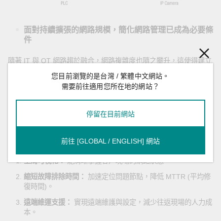
面對持續擴張的網路規模，簡化網路管理已成為必要條
件
隨著 IT 與 OT 網路趨於融合，網路複雜度也隨之攀升，這使得建立
完善的網路管理機制變得愈發重要，以確保整體網路能平穩、高效
您目前瀏覽的是台灣 / 繁體中文網站。
且持續不間斷地運作。在融合架構中，任何單點故障 (Single Point
需要前往適用您所在地的網站？
of Failure, SPoF) 都可能對整個 OT 基礎設施甚至 IT 網路系統造成
連鎖反應，進而導致損失慘重的停機時間 (Downtime)。
停留在目前網站
對於服務供應商（或系統整合商）而言，亟需一套具備以下功能的
網路管理工具：
前往 [GLOBAL / ENGLISH] 網站
全局可視化：
能清晰掌握客戶現場的網路狀態。
縮短故障排除時間：
加速定位問題節點，降低 MTTR (平均修
復時間)。
遠端維運支援：
實現遠端維護與設定，減少往返現場的人力成
本。