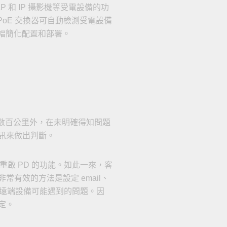
AP 和 IP 攝影機等受電設備的功
 PoE 交換器可自動檢測受電設備
大幅簡化配置和部署。
在數百公里外，在未明確得知問題
訊來做出判斷。
啟 PD 的功能。如此一來，客
有效的方法是設定 email、
確定遠端設備可能遇到的問題。因
定。