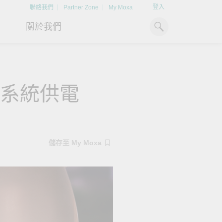
登入
聯絡我們
Partner Zone
My Moxa
關於我們
工業電腦
熱門話題
資源下載
業系統供電
x86 電腦
文件資料庫
ARM 電腦
案例研究
Moxa 人才小聯盟系統
掌握綠能脈動
強化 OT 網路
平板電腦
技術專文資料庫
掌握
如同美國職棒聯盟的人才育
探索 BESS（電池儲能系統）
閱讀更多網路安全專
儲存至 My Moxa
解與
成，我們發展 Moxa 人才小聯
如何引領能源轉型，打造更潔
專家對工業網路安全
IIoT 閘道器
影片庫
造更
盟系統，透過這樣培育人才的
淨、更永續的能源環境。
實用建議，為 OT 系
模式，帶領同仁從小聯盟升上
堅實的防護力。
了解詳情
系統軟體
大聯盟，躍上國際舞台。
了解詳情
了解詳情