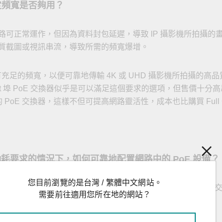
定頻寬是否夠用？
路可正常運作，但因為資料封包延遲，導致 IP 攝影機所拍攝的
質截圖或視訊串流，導致所需的頻寬爆增。
有充足的頻寬，以便可靠地傳輸 4K 或 UHD 攝影機所拍攝的
gabit 埠 PoE 交換器似乎是可以滿足這個要求的選項，但售價
 埠組合的 PoE 交換器，這樣不但可提高網路靈活性，成本也比購買 Full 
 功耗要求的情況下，如何可靠地配置網路中的 PoE 設備？
您目前瀏覽的是台灣 / 繁體中文網站。
檢查 IP 攝影機等受電設備的 PoE 功耗，然後再配置 PoE
需要前往適用您所在地的網站？
我們應考慮使用其他解決方案來簡化此任務。