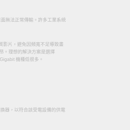
畫面無法正常傳輸。許多工業系統
高品質影片，避免因頻寬不足導致畫
十分高昂。理想的解決方案是選擇
Gigabit 機種低很多。
 交換器，以符合該受電設備的供電