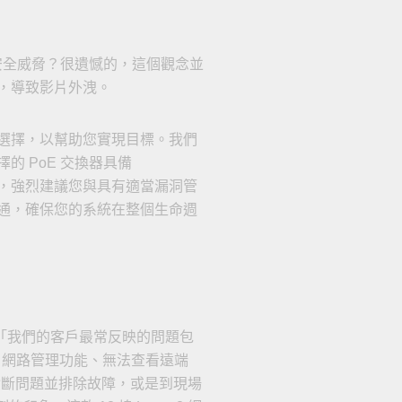
安全威脅？很遺憾的，這個觀念並
，導致影片外洩。
選擇，以幫助您實現目標。我們
 PoE 交換器具備
。此外，強烈建議您與具有適當漏洞管
通，確保您的系統在整個生命週
ki 表示：「我們的客戶最常反映的問題包
 2 網路管理功能、無法查看遠端
診斷問題並排除故障，或是到現場