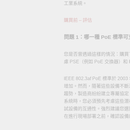
工業系統。
購買前 – 評估
問題 1：哪一種 PoE 標準可
您是否曾遇過這樣的情況：購買了
慮 PSE（例如 PoE 交換器）
IEEE 802.3af PoE 
增加。然而，隨著這些設備不斷
趨勢，製造商紛紛建立專屬協定，
系統時，您必須預先考慮這些潛
試設備的互通性。強烈建議您選擇遵循 I
在進行現場部署之前，確認設備