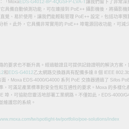
「Moxa
EDS-G4012-8P-4QGSFP-LVA-T
讓我們留下了非常深刻的印
，它具備自動偵測功能，可在連接到 PoE++ 攝影機後，將攝影機
I 簡單直覺、易於使用，讓我們能輕鬆管理 PoE++ 設定，包括功
析。此外，它具備非常實用的 PoE++ 埠電源回收功能，可
路的要求也不斷升高。經過驗證且可提供記錄證明的解決方案，
12
和
EDS-G4012
乙太網路交換器具有配備多達 8 個 IEEE 802.
Moxa EDS-4000/G4000 系列 PoE 交換器通過了 Sifos 
802.3bt 標準，可滿足產業標準對安全性和互通性的要求。Moxa 的
t 和 2.5GbE 埠，可協助您靈活地部署工業網路。不僅如此，EDS-4000/
並維護您的系統。
/www.moxa.com/tw/spotlight-tw/portfolio/poe-solutions/index