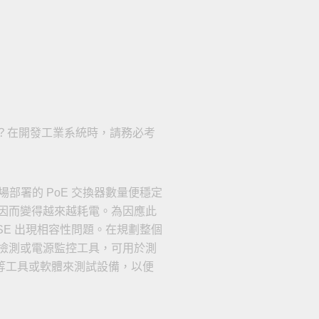
器？在開發工業系統時，請務必考
現場部署的 PoE 交換器數量便穩定
因而變得越來越耗電。為因應此
SE 出現相容性問題。在規劃整個
檢測或電源監控工具，可用於測
ifos 等工具或軟體來測試設備，以便