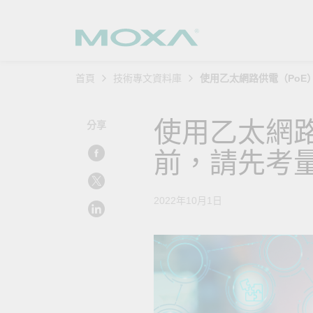
首頁
技術專文資料庫
使用乙太網路供電（Po
工業網
產業聚
產品支
購買方
關於我
使用乙太網路
分享
乙太網
智慧製
軟體與
公司簡
搜
前，請先考
安全路
軌道運
產品 FA
緣起與
無線 A
電力能
安全公
客戶經
2022年10月1日
行動通訊
石化油
軟體認
企業永
乙太網
海事船
產品生
政策
網路管
智慧交
核心價
安全遠
加入我
您的 M