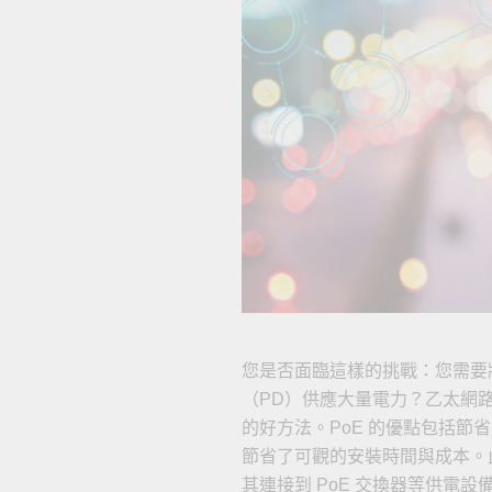
網路安
新聞與
您是否面臨這樣的挑戰：您需要
（PD）供應大量電力？乙太網
的好方法。PoE 的優點包括
節省了可觀的安裝時間與成本。此
其連接到 PoE 交換器等供電