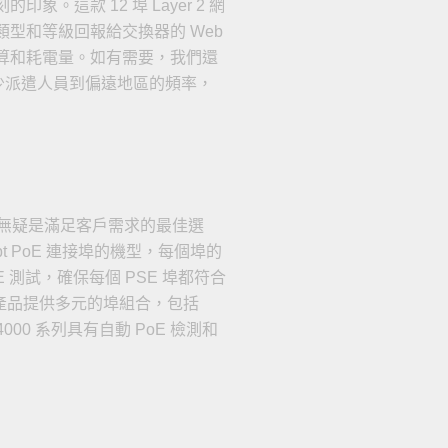
象。這款 12 埠 Layer 2 網
類型和等級回報給交換器的 Web
率預算和耗電量。如有需要，我們還
減少派遣人員到偏遠地區的頻率，
無疑是滿足客戶需求的最佳選
3bt PoE 連接埠的機型，每個埠的
PoE 測試，確保每個 PSE 埠都符合
多樣化產品提供多元的埠組合，包括
G4000 系列具有自動 PoE 檢測和