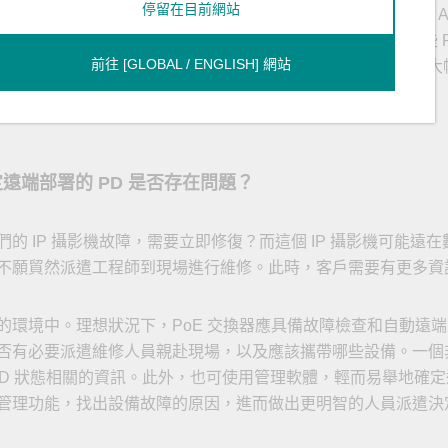
停留在目前網站
交換器最高支援 IEEE 802.3bt 90 W 的功率輸出，但其無線 
隨著技術進步，市面上有些解決方案可協助您排除這個問題。例如，有些
前往 [GLOBAL / ENGLISH] 網站
 參數輸入網頁 GUI。業界普遍認為，自動檢測耗電力的功能可
遠端部署的 PD 是否存在問題？
的 IP 攝影機故障，需要立即修復？而這個 IP 攝影機可能遠
不願貿然派遣工程師到現場進行維修。此時，客戶需要有更多資
環境中。理想狀況下，PoE 交換器應具備故障檢查和自動遠端重
有必要派遣維修人員親赴現場，以及應該攜帶哪些設備。一個非常
得與 PD 狀態相關的資訊。此外，也可使用管理軟體，輕而易舉地
管理功能，找出設備故障的原因，進而做出更明智的人員派遣決