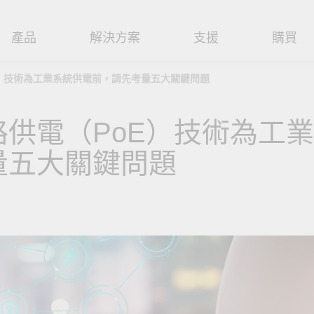
產品
解決方案
支援
購買
E）技術為工業系統供電前，請先考量五大關鍵問題
路基礎設施
焦
援
式
們
工業網路邊緣連接設備
技術應用
維修與保固
實踐 Moxa 理念
供電（PoE）技術為工
路交換器
造
文件
介
串列設備伺服器
工業網路資安
產品維修服務/RMA
尋經銷商
聯繫 Moxa
量五大關鍵問題
由器
輸
Qs
創新
串列轉接器
時效性網路 (TSN)
保固政策
創造永續價值
強化 OT 網路安全
P/橋接器/用戶端
源
告
驗與成功
協定閘道器
單對乙太網路 (SPE)
Moxa 致力實踐綠色產品政
閱讀更多網路安全專文以
策，確保產品和服務全面符合
專家對工業網路安全的見
閘道器/路由器
氣
證管理
續發展
USB 轉串列轉接器/USB 集線器
Ethernet-APL
國際和本土綠色產品規範。
實用建議，為 OT 系統打
堅實的防護力。
了解詳情
路媒體轉換器
舶
命週期管理政策
多埠串列擴充板
5G 專網
了解詳情
理軟體
通
值觀與行為準則
控制器和 I/O
OT 數據整合與應用
端存取
們
OPC UA 軟體
工業物聯網
oxa 產品需要協助嗎？
聯絡技術支援團隊