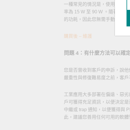
一種常見的情況是，使用者的 PoE 
率為 15 W 至 90 W 。
的功耗，因此您無需手動將 PD
購買後 – 維護
問題 4：有什麼方法可以確定
您是否曾收到客戶的申訴，說他們
嚴重性與修復難易度之前，客戶
工業應用大多部署在偏遠、惡劣的
戶可獲得充足資訊，以便決定是否
中繼或 trap 通知，以便獲
此，建議您善用任何可用的軟體