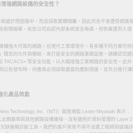
來增強網路設備的安全性？
監控系統處於閉迴路中，而且採取實體隔離，因此完全不會遭受網路
些新聞報導，有些公司自認內部系統安全無虞，但依舊遭到入侵
建構強大可靠的網路。在現代工業環境中，有多種不同方案可供
」理念的元件與模組，來打造安全的網路基礎設施。請確認您選擇的
IUS 和 TACACS+ 等安全功能，以大幅增強工業網路的安全性
洞公告發布時，供應商必須採取適當的應對措施，並充分進行溝
何強化產品效能
s Technology, Inc.（WTI）銷售總監 Lester Miyasa
的乙太網路埠與其他網路設備連接、沒有適用於資料管理的 Layer
，以及欠缺進階診斷工具。我們的客戶常常不得不派遣工程師到遠端