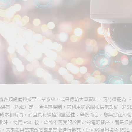
全設備
活動
IP 攝影機和影像伺服器
將各類設備連接至工業系統，或是傳輸大量資料，同時還需為 IP
路供電（PoE）是一項供電機制，它利用網路線和供電設備（PS
節省成本和時間，而且具有絕佳的靈活性。舉例而言，您無需在每
外，使用 PSE 後，您將不再受限於固定的電源插座，而是根據
設備。未來如果需求改變或是需要進行擴充，您可輕易地遷移 PS