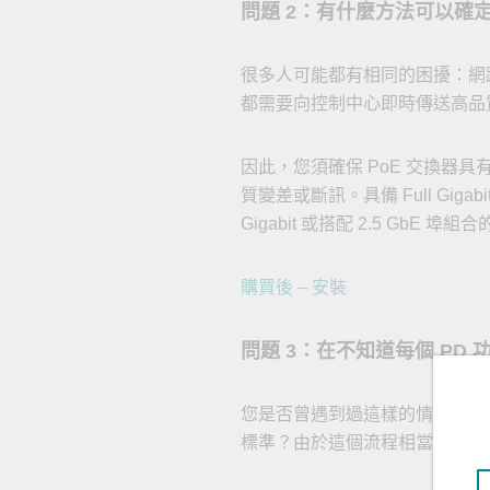
問題 2：有什麼方法可以確
很多人可能都有相同的困擾：網
都需要向控制中心即時傳送高品
因此，您須確保 PoE 交換器具
質變差或斷訊。具備 Full Gi
Gigabit 或搭配 2.5 GbE
購買後 – 安裝
問題 3：在不知道每個 PD
您是否曾遇到過這樣的情況：必須先
標準？由於這個流程相當繁瑣，