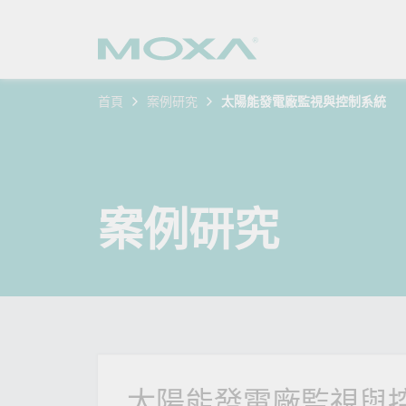
首頁
案例研究
太陽能發電廠監視與控制系統
工業網
產業聚
產品支
購買方
關於我
乙太網
智慧製
軟體與
公司簡
搜
安全路
軌道運
產品 FA
緣起與
案例研究
無線 A
電力能
安全公
客戶經
行動通訊
石化油
軟體認
企業永
乙太網
海事船
產品生
政策
網路管
智慧交
核心價
安全遠
加入我
太陽能發電廠監視與
您的 M