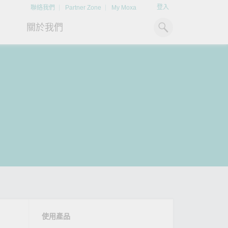
登入
聯絡我們
Partner Zone
My Moxa
關於我們
工業電腦
熱門話題
資源下載
x86 電腦
文件資料庫
ARM 電腦
案例研究
Moxa 人才小聯盟系統
掌握綠能脈動
強化 OT 網路
平板電腦
技術專文資料庫
掌握
如同美國職棒聯盟的人才育
探索 BESS（電池儲能系統）
閱讀更多網路安全專
解與
成，我們發展 Moxa 人才小聯
如何引領能源轉型，打造更潔
專家對工業網路安全
IIoT 閘道器
影片庫
造更
盟系統，透過這樣培育人才的
淨、更永續的能源環境。
實用建議，為 OT 系
模式，帶領同仁從小聯盟升上
堅實的防護力。
了解詳情
系統軟體
大聯盟，躍上國際舞台。
了解詳情
了解詳情
使用產品