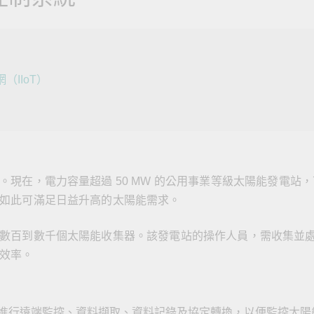
全設備
活動
IP 攝影機和影像伺服器
（IIoT）
現在，電力容量超過 50 MW 的公用事業等級太陽能發電站，
如此可滿足日益升高的太陽能需求。
數百到數千個太陽能收集器。該發電站的操作人員，需收集並
效率。
進行遠端監控、資料擷取、資料記錄及協定轉換，以便監控太陽