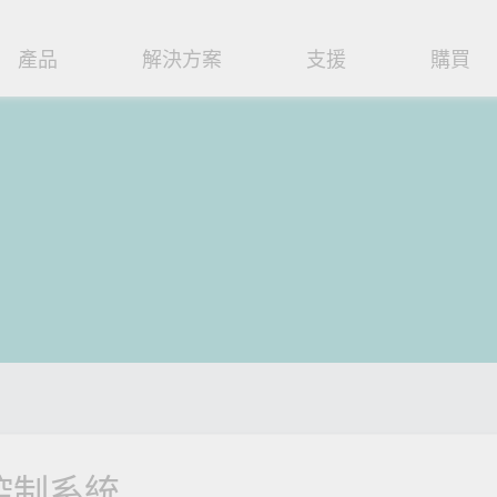
產品
解決方案
支援
購買
路基礎設施
焦
援
式
們
工業網路邊緣連接設備
技術應用
維修與保固
實踐 Moxa 理念
路交換器
造
文件
介
串列設備伺服器
工業網路資安
產品維修服務/RMA
尋經銷商
聯繫 Moxa
由器
輸
Qs
創新
串列轉接器
時效性網路 (TSN)
保固政策
創造永續價值
強化 OT 網路安全
P/橋接器/用戶端
源
告
驗與成功
協定閘道器
單對乙太網路 (SPE)
Moxa 致力實踐綠色產品政
閱讀更多網路安全專文以
策，確保產品和服務全面符合
專家對工業網路安全的見
閘道器/路由器
氣
證管理
續發展
USB 轉串列轉接器/USB 集線器
Ethernet-APL
國際和本土綠色產品規範。
實用建議，為 OT 系統打
堅實的防護力。
了解詳情
路媒體轉換器
舶
命週期管理政策
多埠串列擴充板
5G 專網
了解詳情
理軟體
通
值觀與行為準則
控制器和 I/O
OT 數據整合與應用
端存取
們
OPC UA 軟體
工業物聯網
控制系統
oxa 產品需要協助嗎？
聯絡技術支援團隊