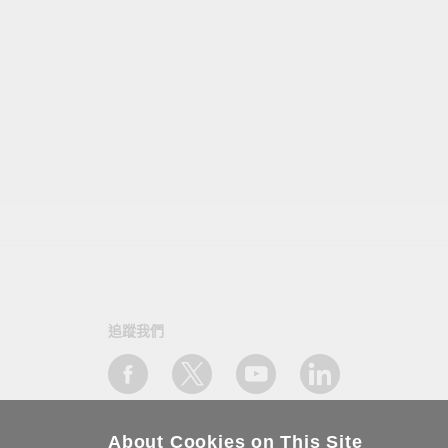
追蹤我們
About Cookies on This Site