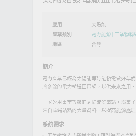
網路安
新聞與
應用
太陽能
產業類別
電力能源 |
工業物聯網
地區
台灣
簡介
電力產業已經為太陽能等綠能發電做好準備。
將多餘的電力輸送回電網，以供未來之用，
一家公用事業等級的太陽能發電站，部署了
來自遠端站點的大量資料，以提高能源處理
系統需求
工業級嵌入式邊緣電腦，可對逆變器資料