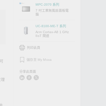
MPC-2070 系列
查看所有產品
7 吋工業無風扇面板電
腦
UC-8100-ME-T 系列
Arm Cortex-A8 1 GHz
IIoT 閘道
列印此頁
儲存至 My Moxa
可
分享此頁面
處理
能