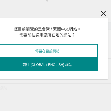
您目前瀏覽的是台灣 / 繁體中文網站。
需要前往適用您所在地的網站？
停留在目前網站
前往 [GLOBAL / ENGLISH] 網站