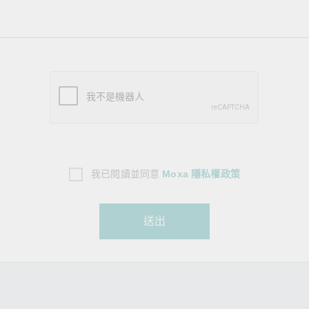
我已閱讀並同意
Moxa 隱私權政策
送出