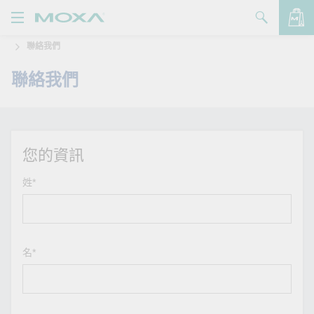
聯絡我們
產品
聯絡我們
解決方案
查看詢價明細
支援
購買
您的資訊
關於我們
姓*
聯絡我們
Partner Zone
名*
My Moxa