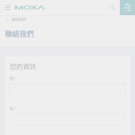
聯絡我們
產品
聯絡我們
解決方案
查看詢價明細
支援
購買
您的資訊
關於我們
姓*
聯絡我們
Partner Zone
名*
My Moxa