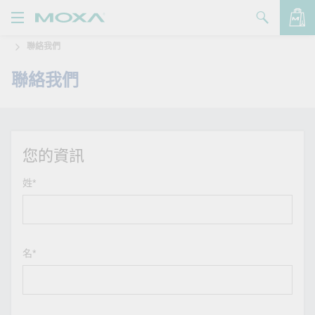
聯絡我們
產品
聯絡我們
解決方案
查看詢價明細
支援
購買
您的資訊
關於我們
姓*
聯絡我們
Partner Zone
名*
My Moxa