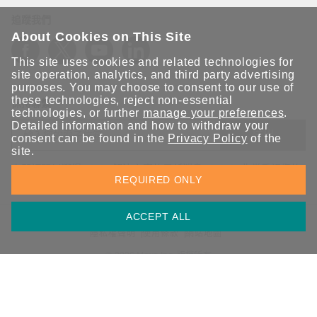
追蹤我們
About Cookies on This Site
This site uses cookies and related technologies for
site operation, analytics, and third party advertising
purposes. You may choose to consent to our use of
these technologies, reject non-essential
保持聯繫
technologies, or further
manage your preferences
.
Detailed information and how to withdraw your
送出
consent can be found in the
Privacy Policy
of the
site.
立即訂閱以獲得 Moxa 解決方案的最新消息。Moxa 非常重視您的
REQUIRED ONLY
隱私權，我們絕不會將您的電子郵件提供給任何人。
ACCEPT ALL
資訊安全聲明
請勿分享我的個人資訊
COOKIE 偏好設定
隱私權聲明
使用條款
網站地圖
© 2026 Moxa Inc. 版權所有
台灣 / 繁體中文