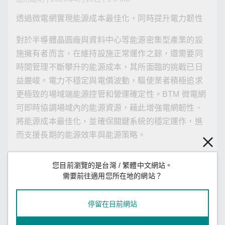
透過微電網實現能源成本最佳化，同時提升電力韌性
對於半導體晶圓廠與資料中心等能源密集型產業的設
施擁有者而言，在維持設施正常運作之餘，還需要同
時間管理不斷攀升的能源成本，其所面臨的挑戰已日
益嚴峻。電力不穩定與電價波動，驅使業者積極追求
更極致的場域端能源控管和營運確定性。BTM 微電網
可即時協調場域內的能源資源，藉此增強電網韌性、
將能源成本最佳化，並確保關鍵系統的穩定運作，進
而支援長期的能源效率與能源策略。
為了幫助您深入了解 BTM 微電網如何支援設施運作，
您目前瀏覽的是台灣 / 繁體中文網站。
本應用說明將探討以下關鍵問題：
需要前往適用您所在地的網站？
什麼是 BTM 微電網，它如何運作？
停留在目前網站
BTM 微電網如何提升能源可靠度與成本效益？
BTM 微電網系統有哪些關鍵組件？