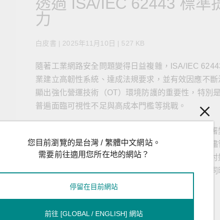
透過 ISA/IEC 62443
全設備
活動
IP 攝影機和影像伺服器
力
白皮書 | 2025年11月10日 | 527 KB
隨著工業網路安全問題變得日益複雜，ISA/IEC 62
業建立高韌性系統、達成法規要求，並有效因應不斷
顯出強化營運技術（OT）環境防護的重要性，特別是
普遍面臨可視性不足與高成本門檻等挑戰。
新興技術和創新商業模式的問世，使得安全措施部署變
您目前瀏覽的是台灣 / 繁體中文網站。
定需求來客製解決方案，以降低整體成本。此外，儘管
需要前往適用您所在地的網站？
有望成為偵測與消除威脅的關鍵變革力量。本文探討如何結
調整與尖端技術，以永續方式強化工業網路安全，同
停留在目前網站
下載
儲存至 My Moxa
前往 [GLOBAL / ENGLISH] 網站