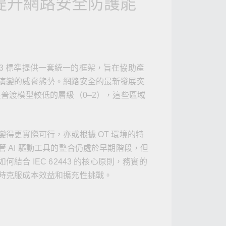
 標準提升網路安全防護能
查看所有產品
443 標準提供一套統一的框架，旨在協助產
演變的威脅態勢。網路安全的最新發展突
普渡模型較低的層級（0–2），這些區域
得更實際可行，亦或根據 OT 環境的特
 AI 驅動工具的整合仍處於早期階段，但
合 IEC 62443 的核心原則，務實的
時克服成本效益和擴充性挑戰。