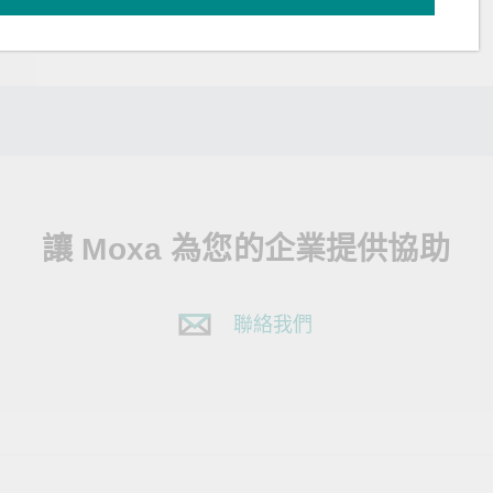
已是會員?
登入
讓 Moxa 為您的企業提供協助
聯絡我們