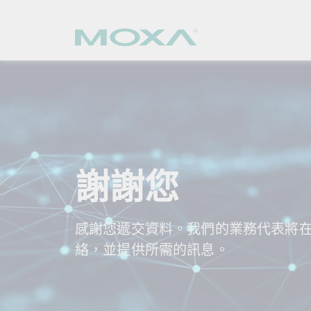
工業網
產業聚
產品支
購買方
關於我
乙太網
智慧製
軟體與
公司簡
搜
安全路
軌道運
產品 FA
緣起與
強化 OT 網路安全
謝謝您
無線 A
電力能
安全公
客戶經
閱讀更多網路安全專文以掌握
專家對工業網路安全的見解與
行動通訊
石化油
軟體認
企業永
實用建議，為 OT 系統打造更
感謝您遞交資料。我們的業務代表將
堅實的防護力。
乙太網
海事船
產品生
政策
絡，並提供所需的訊息。
了解詳情
網路管
智慧交
核心價
安全遠
加入我
您的 M