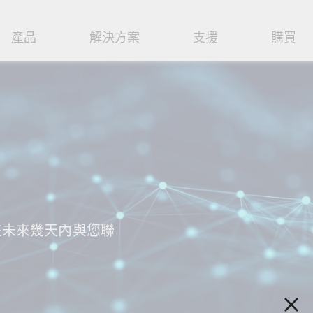
產品
解決方案
支援
購買
路基礎設施
焦
援
式
們
工業網路邊緣連接設備
技術應用
維修與保固
實踐 Moxa 理念
路交換器
造
文件
介
串列設備伺服器
工業網路資安
產品維修服務/RMA
尋經銷商
聯繫 Moxa
由器
輸
Qs
創新
串列轉接器
時效性網路 (TSN)
保固政策
掌握綠能脈動
創造永續價值
強化 OT 網路安全
P/橋接器/用戶端
源
告
驗與成功
協定閘道器
單對乙太網路 (SPE)
探索 BESS（電池儲能系統）
Moxa 致力實踐綠色產品政
閱讀更多網路安全專文以
如何引領能源轉型，打造更潔
策，確保產品和服務全面符合
專家對工業網路安全的見
閘道器/路由器
氣
證管理
續發展
USB 轉串列轉接器/USB 集線器
Ethernet-APL
淨、更永續的能源環境。
國際和本土綠色產品規範。
實用建議，為 OT 系統打
在未來幾天內與您聯
堅實的防護力。
了解詳情
了解詳情
路媒體轉換器
舶
命週期管理政策
多埠串列擴充板
5G 專網
了解詳情
理軟體
通
值觀與行為準則
控制器和 I/O
OT 數據整合與應用
端存取
們
OPC UA 軟體
工業物聯網
oxa 產品需要協助嗎？
聯絡技術支援團隊