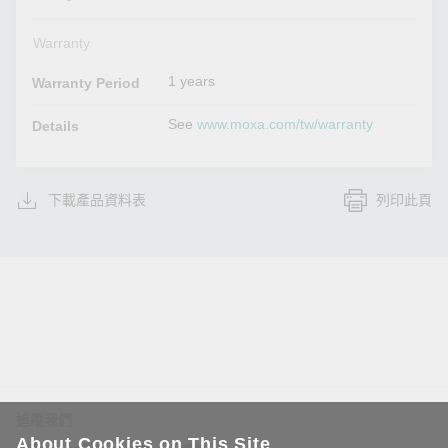
Warranty
1 years
Warranty Period
See
www.moxa.com/tw/warranty
Details
下載產品資料表
列印此頁
追蹤我們
About Cookies on This Site