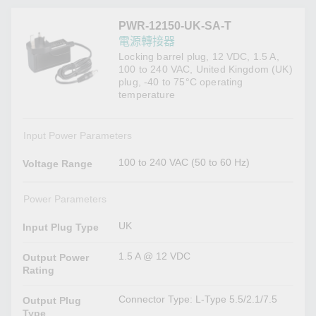
PWR-12150-UK-SA-T
電源轉接器
Locking barrel plug, 12 VDC, 1.5 A,
100 to 240 VAC, United Kingdom (UK)
plug, -40 to 75°C operating
temperature
Input Power Parameters
100 to 240 VAC (50 to 60 Hz)
Voltage Range
Power Parameters
UK
Input Plug Type
1.5 A @ 12 VDC
Output Power
Rating
Connector Type: L-Type 5.5/2.1/7.5
Output Plug
Type