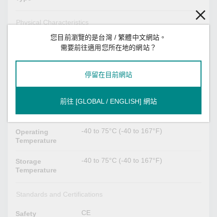
Physical Characteristics
您目前瀏覽的是台灣 / 繁體中文網站。
50 x 91 x 82.5 mm (1.97 x 3.58 x 3.25
Dimensions
需要前往適用您所在地的網站？
in)
200 g (0.44 lb)
Weight
停留在目前網站
1500±100 mm (59.06±3.94 in)
Cord Length
前往 [GLOBAL / ENGLISH] 網站
Environmental Limits
-40 to 75°C (-40 to 167°F)
Operating
Temperature
-40 to 75°C (-40 to 167°F)
Storage
Temperature
Standards and Certifications
CE
Safety