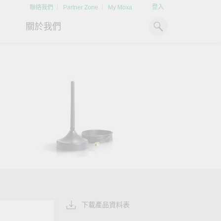
登入
聯絡我們
Partner Zone
My Moxa
關於我們
工業電腦
熱門話題
資源下載
x86 電腦
文件資料庫
ARM 電腦
案例研究
Moxa 人才小聯盟系統
掌握綠能脈動
強化 OT 網路
平板電腦
技術專文資料庫
掌握
如同美國職棒聯盟的人才育
探索 BESS（電池儲能系統）
閱讀更多網路安全專
解與
成，我們發展 Moxa 人才小聯
如何引領能源轉型，打造更潔
專家對工業網路安全
IIoT 閘道器
影片庫
造更
盟系統，透過這樣培育人才的
淨、更永續的能源環境。
實用建議，為 OT 系
模式，帶領同仁從小聯盟升上
堅實的防護力。
了解詳情
系統軟體
大聯盟，躍上國際舞台。
了解詳情
了解詳情
下載產品資料表