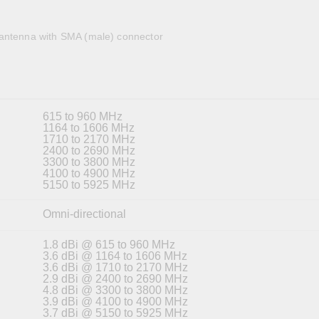
全設備
活動
IP 攝影機和影像伺服器
antenna with SMA (male) connector
615 to 960 MHz
1164 to 1606 MHz
1710 to 2170 MHz
2400 to 2690 MHz
3300 to 3800 MHz
4100 to 4900 MHz
5150 to 5925 MHz
Omni-directional
1.8 dBi @ 615 to 960 MHz
3.6 dBi @ 1164 to 1606 MHz
3.6 dBi @ 1710 to 2170 MHz
2.9 dBi @ 2400 to 2690 MHz
4.8 dBi @ 3300 to 3800 MHz
3.9 dBi @ 4100 to 4900 MHz
3.7 dBi @ 5150 to 5925 MHz