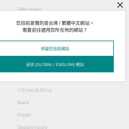
SMA (male)
50 ohms
您目前瀏覽的是台灣 / 繁體中文網站。
需要前往適用您所在地的網站？
Vertical
Linear
停留在目前網站
360°
< 5.5
前往 [GLOBAL / ENGLISH] 網站
21 g (0.05 lb)
176 mm (6.93 in)
Black
Plastic
Straight mount