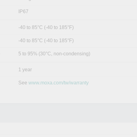
IP67
-40 to 85°C (-40 to 185°F)
-40 to 85°C (-40 to 185°F)
5 to 95% (30°C, non-condensing)
y
1 year
See
www.moxa.com/tw/warranty