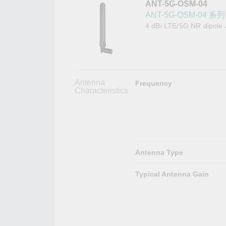
ANT-5G-OSM-04
網路安
新聞與
ANT-5G-OSM-04 系列
4 dBi LTE/5G NR dipole 
Antenna
Frequency
Characteristics
Antenna Type
Typical Antenna Gain