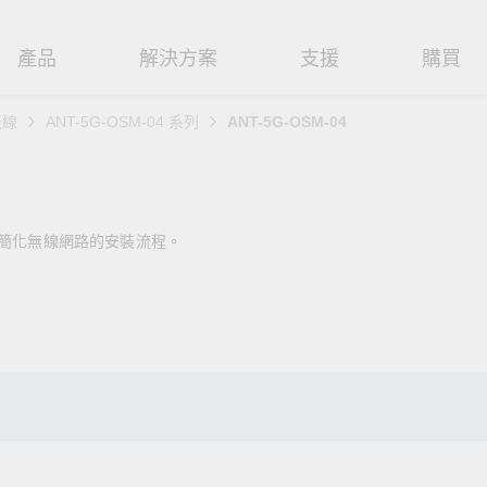
產品
解決方案
支援
購買
天線
ANT-5G-OSM-04 系列
ANT-5G-OSM-04
路基礎設施
焦
援
式
們
工業網路邊緣連接設備
技術應用
維修與保固
實踐 Moxa 理念
路交換器
造
文件
介
串列設備伺服器
工業網路資安
產品維修服務/RMA
尋經銷商
聯繫 Moxa
幅簡化無線網路的安裝流程。
由器
輸
Qs
創新
串列轉接器
時效性網路 (TSN)
保固政策
創造永續價值
強化 OT 網路安全
P/橋接器/用戶端
源
告
驗與成功
協定閘道器
單對乙太網路 (SPE)
Moxa 致力實踐綠色產品政
閱讀更多網路安全專文以
策，確保產品和服務全面符合
專家對工業網路安全的見
閘道器/路由器
氣
證管理
續發展
USB 轉串列轉接器/USB 集線器
Ethernet-APL
國際和本土綠色產品規範。
實用建議，為 OT 系統打
堅實的防護力。
了解詳情
路媒體轉換器
舶
命週期管理政策
多埠串列擴充板
5G 專網
了解詳情
理軟體
通
值觀與行為準則
控制器和 I/O
OT 數據整合與應用
端存取
們
OPC UA 軟體
工業物聯網
oxa 產品需要協助嗎？
聯絡技術支援團隊