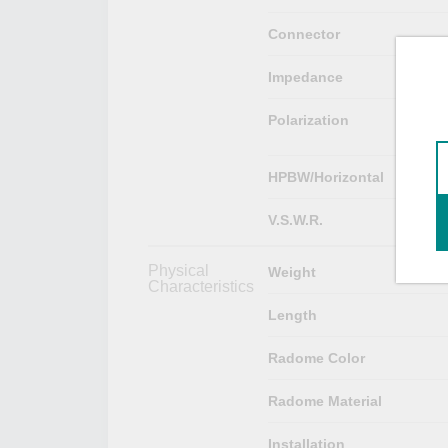
Connector
Impedance
Polarization
HPBW/Horizontal
V.S.W.R.
Physical
Weight
Characteristics
Length
Radome Color
Radome Material
Installation