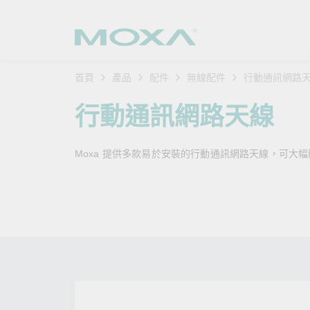
首頁
產品
配件
無線配件
行動通訊網路
工業網
產業聚
產品支
購買方
關於我
行動通訊網路天線
乙太網
智慧製
軟體與
公司簡
搜
Moxa 提供多款易於安裝的行動通訊網路天線，可大
安全路
軌道運
產品 FA
緣起與
無線 A
電力能
安全公
客戶經
行動通訊
石化油
軟體認
企業永
乙太網
海事船
產品生
政策
網路管
智慧交
核心價
安全遠
加入我
您的 M