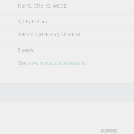
RoHS, CRoHS, WEEE
1,195,173 hrs
Telcordia (Bellcore) Standard
5 years
See
www.moxa.com/tw/warranty
保持聯繫