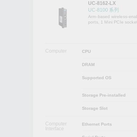
UC-8162-LX
網路安
新聞與
UC-8100 系列
Arm-based wireless-enabl
ports, 1 Mini PCIe socke
Computer
CPU
DRAM
Supported OS
Storage Pre-installed
Storage Slot
Computer
Ethernet Ports
Interface