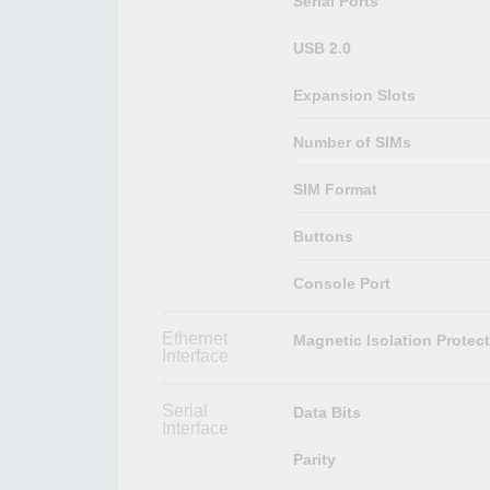
Serial Ports
USB 2.0
Expansion Slots
Number of SIMs
SIM Format
Buttons
Console Port
Ethernet
Magnetic Isolation Protec
Interface
Serial
Data Bits
Interface
Parity