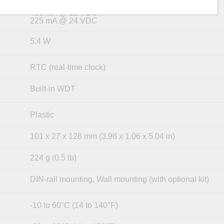
480 mA @ 12 VDC
225 mA @ 24 VDC
5.4 W
RTC (real-time clock)
Built-in WDT
Plastic
101 x 27 x 128 mm (3.98 x 1.06 x 5.04 in)
224 g (0.5 lb)
DIN-rail mounting, Wall mounting (with optional kit)
-10 to 60°C (14 to 140°F)