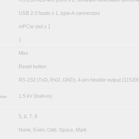
USB 2.0 hosts x 1, type-A connectors
mPCIe slot x 1
1
Mini
Reset button
RS-232 (TxD, RxD, GND), 4-pin header output (115200,
1.5 kV (built-in)
tion
5, 6, 7, 8
None, Even, Odd, Space, Mark