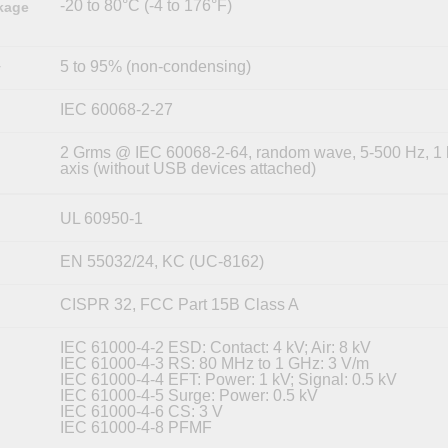
-20 to 80°C (-4 to 176°F)
kage
5 to 95% (non-condensing)
y
IEC 60068-2-27
2 Grms @ IEC 60068-2-64, random wave, 5-500 Hz, 1 
axis (without USB devices attached)
UL 60950-1
EN 55032/24, KC (UC-8162)
CISPR 32, FCC Part 15B Class A
IEC 61000-4-2 ESD: Contact: 4 kV; Air: 8 kV
IEC 61000-4-3 RS: 80 MHz to 1 GHz: 3 V/m
IEC 61000-4-4 EFT: Power: 1 kV; Signal: 0.5 kV
IEC 61000-4-5 Surge: Power: 0.5 kV
IEC 61000-4-6 CS: 3 V
IEC 61000-4-8 PFMF