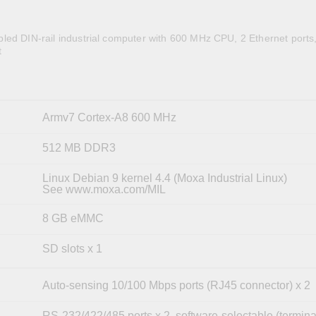
全設備
活動
IP 攝影機和影像伺服器
ed DIN-rail industrial computer with 600 MHz CPU, 2 Ethernet ports,
t
Armv7 Cortex-A8 600 MHz
512 MB DDR3
Linux Debian 9 kernel 4.4 (Moxa Industrial Linux)
See www.moxa.com/MIL
8 GB eMMC
SD slots x 1
Auto-sensing 10/100 Mbps ports (RJ45 connector) x 2
RS-232/422/485 ports x 2, software-selectable (termina