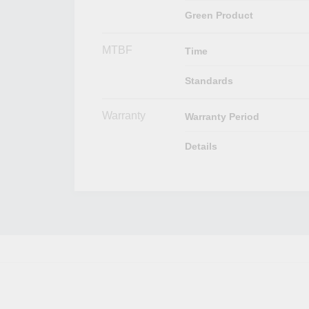
Green Product
MTBF
Time
Standards
Warranty
Warranty Period
Details