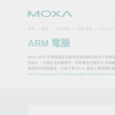
首頁
產品
工業電腦
ARM 電腦
UC-810
工業網
產業聚
產品支
購買方
關於我
ARM 電腦
乙太網
智慧製
軟體與
公司簡
搜
Moxa ARM 架構電腦系列提供支援無線功能的小
安全路
軌道運
產品 FA
緣起與
殊設計，可穩定地長期運作。所有機型均提供 5 年硬體保固和 1
取應用的理想選擇。立即了解 Moxa 專為工業現場打造
無線 A
電力能
安全公
客戶經
https://www.moxa.com/tw/spotlight-tw/industrial-co
行動通訊
石化油
軟體認
企業永
乙太網
海事船
產品生
政策
網路管
智慧交
核心價
安全遠
加入我
您的 M