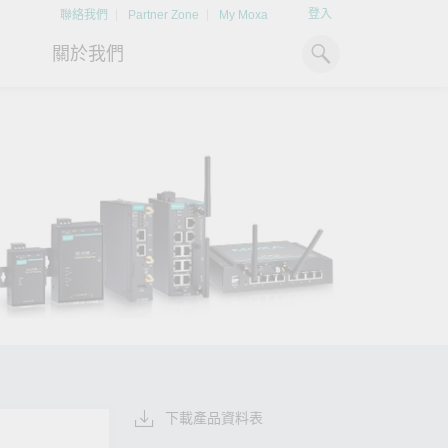
登入
聯絡我們
Partner Zone
My Moxa
關於我們
工業電腦
熱門話題
資源下載
x86 電腦
文件資料庫
ARM 電腦
案例研究
Moxa 人才小聯盟系統
掌握綠能脈動
強化 OT 網路
平板電腦
技術專文資料庫
掌握
如同美國職棒聯盟的人才育
探索 BESS（電池儲能系統）
閱讀更多網路安全專
解與
成，我們發展 Moxa 人才小聯
如何引領能源轉型，打造更潔
專家對工業網路安全
IIoT 閘道器
影片庫
造更
盟系統，透過這樣培育人才的
淨、更永續的能源環境。
實用建議，為 OT 系
模式，帶領同仁從小聯盟升上
堅實的防護力。
了解詳情
系統軟體
大聯盟，躍上國際舞台。
了解詳情
了解詳情
下載產品資料表