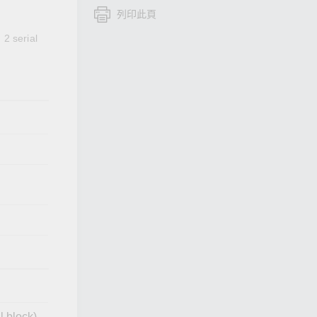
列印此頁
查看所有產品
 2 serial
l block)