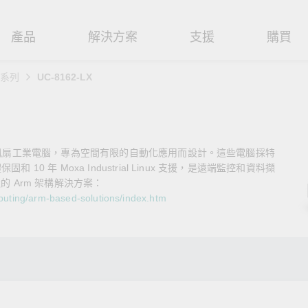
產品
解決方案
支援
購買
0 系列
UC-8162-LX
路基礎設施
焦
援
式
們
工業網路邊緣連接設備
技術應用
維修與保固
實踐 Moxa 理念
路交換器
造
文件
介
串列設備伺服器
工業網路資安
產品維修服務/RMA
尋經銷商
聯繫 Moxa
型無風扇工業電腦，專為空間有限的自動化應用而設計。這些電腦採特
由器
輸
Qs
創新
串列轉接器
時效性網路 (TSN)
保固政策
創造永續價值
強化 OT 網路安全
0 年 Moxa Industrial Linux 支援，是遠端監控和資料擷
的 Arm 架構解決方案：
P/橋接器/用戶端
源
告
驗與成功
協定閘道器
單對乙太網路 (SPE)
Moxa 致力實踐綠色產品政
閱讀更多網路安全專文以
mputing/arm-based-solutions/index.htm
策，確保產品和服務全面符合
專家對工業網路安全的見
閘道器/路由器
氣
證管理
續發展
USB 轉串列轉接器/USB 集線器
Ethernet-APL
國際和本土綠色產品規範。
實用建議，為 OT 系統打
堅實的防護力。
了解詳情
路媒體轉換器
舶
命週期管理政策
多埠串列擴充板
5G 專網
了解詳情
理軟體
通
值觀與行為準則
控制器和 I/O
OT 數據整合與應用
端存取
們
OPC UA 軟體
工業物聯網
oxa 產品需要協助嗎？
聯絡技術支援團隊