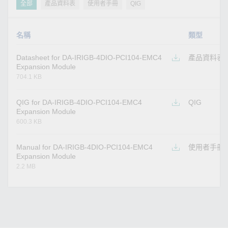
全部
產品資料表
使用者手冊
QIG
名稱
類型
Datasheet for DA-IRIGB-4DIO-PCI104-EMC4
產品資料表
Expansion Module
704.1 KB
QIG for DA-IRIGB-4DIO-PCI104-EMC4
QIG
Expansion Module
600.3 KB
Manual for DA-IRIGB-4DIO-PCI104-EMC4
使用者手冊
Expansion Module
2.2 MB