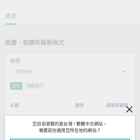
資源
軟體、韌體和驅動程式
篩選
全部
驅動程式
名稱
類型
檔案校驗碼
Driver for DA-IRIGB-
驅動程式
SHA-512
v
您目前瀏覽的是台灣 / 繁體中文網站。
4DIO-PCI104-EMC4
Expansion Module
需要前往適用您所在地的網站？
(Linux)