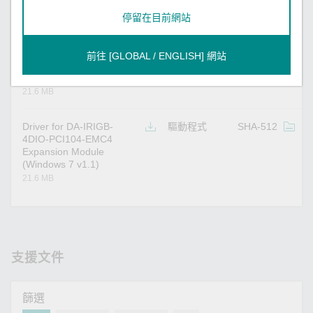
98.5 KB
停留在目前網站
Driver for DA-IRIGB-
驅動程式
SHA-512
v
4DIO-PCI104-EMC4
前往 [GLOBAL / ENGLISH] 網站
Expansion Module
(Windows 7 v1.0)
21.6 MB
Driver for DA-IRIGB-
驅動程式
SHA-512
v
4DIO-PCI104-EMC4
Expansion Module
(Windows 7 v1.1)
21.6 MB
支援文件
篩選