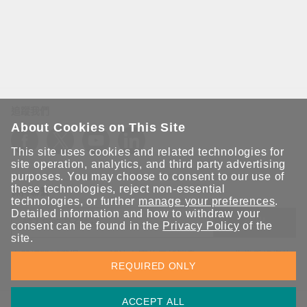
追蹤我們
About Cookies on This Site
This site uses cookies and related technologies for
site operation, analytics, and third party advertising
purposes. You may choose to consent to our use of
these technologies, reject non-essential
保持聯繫
technologies, or further
manage your preferences
.
Detailed information and how to withdraw your
送出
consent can be found in the
Privacy Policy
of the
site.
立即訂閱以獲得 Moxa 解決方案的最新消息。Moxa 非常重視您的
REQUIRED ONLY
隱私權，我們絕不會將您的電子郵件提供給任何人。
ACCEPT ALL