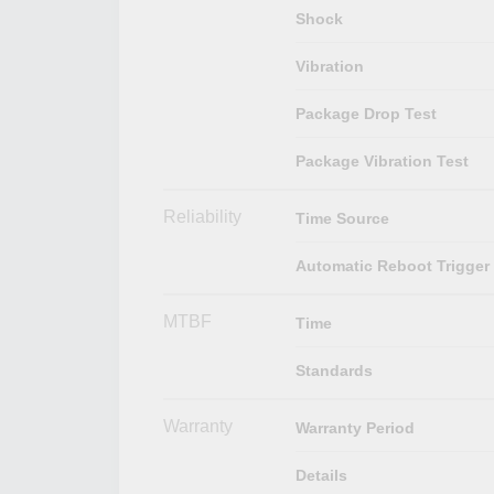
Shock
Vibration
Package Drop Test
Package Vibration Test
Reliability
Time Source
Automatic Reboot Trigger
MTBF
Time
Standards
Warranty
Warranty Period
Details