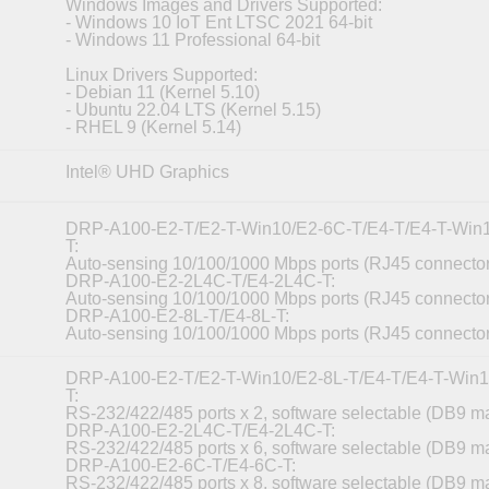
Windows Images and Drivers Supported:
- Windows 10 IoT Ent LTSC 2021 64-bit
- Windows 11 Professional 64-bit
Linux Drivers Supported:
- Debian 11 (Kernel 5.10)
- Ubuntu 22.04 LTS (Kernel 5.15)
- RHEL 9 (Kernel 5.14)
Intel® UHD Graphics
DRP-A100-E2-T/E2-T-Win10/E2-6C-T/E4-T/E4-T-Win
T:
Auto-sensing 10/100/1000 Mbps ports (RJ45 connector
DRP-A100-E2-2L4C-T/E4-2L4C-T:
Auto-sensing 10/100/1000 Mbps ports (RJ45 connector
DRP-A100-E2-8L-T/E4-8L-T:
Auto-sensing 10/100/1000 Mbps ports (RJ45 connector
DRP-A100-E2-T/E2-T-Win10/E2-8L-T/E4-T/E4-T-Win1
T:
RS-232/422/485 ports x 2, software selectable (DB9 ma
DRP-A100-E2-2L4C-T/E4-2L4C-T:
RS-232/422/485 ports x 6, software selectable (DB9 ma
DRP-A100-E2-6C-T/E4-6C-T:
RS-232/422/485 ports x 8, software selectable (DB9 ma