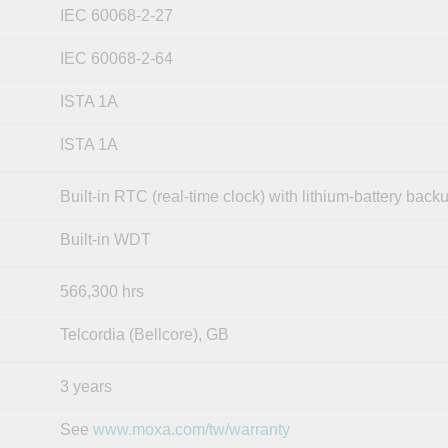
IEC 60068-2-27
IEC 60068-2-64
ISTA 1A
ISTA 1A
Built-in RTC (real-time clock) with lithium-battery back
Built-in WDT
566,300 hrs
Telcordia (Bellcore), GB
3 years
See
www.moxa.com/tw/warranty