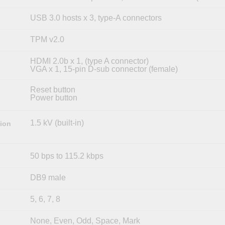
USB 3.0 hosts x 3, type-A connectors
TPM v2.0
HDMI 2.0b x 1, (type A connector)
VGA x 1, 15-pin D-sub connector (female)
Reset button
Power button
1.5 kV (built-in)
tion
50 bps to 115.2 kbps
DB9 male
5, 6, 7, 8
None, Even, Odd, Space, Mark