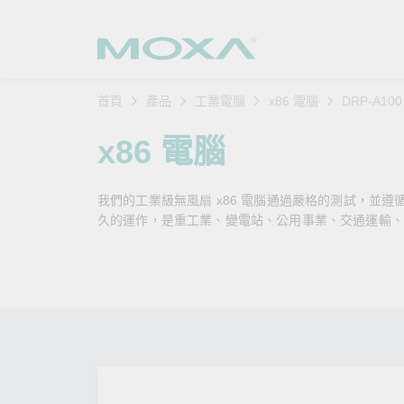
首頁
產品
工業電腦
x86 電腦
DRP-A10
工業網
產業聚
產品支
購買方
關於我
x86 電腦
乙太網
智慧製
軟體與
公司簡
搜
我們的工業級無風扇 x86 電腦通過嚴格的測試，並
安全路
軌道運
產品 FA
緣起與
久的運作，是重工業、變電站、公用事業、交通運輸、
無線 A
電力能
安全公
客戶經
行動通訊
石化油
軟體認
企業永
乙太網
海事船
產品生
政策
網路管
智慧交
核心價
安全遠
加入我
您的 M