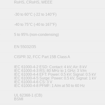
RoHS, CRoHS, WEEE
-30 to 60°C (-22 to 140°F)
-40 to 75°C (-40 to 167°F)
5 to 95% (non-condensing)
y
EN 55032/35
CISPR 32, FCC Part 15B Class A
IEC 61000-4-2 ESD: Contact: 4 kV; Air: 8 kV
IEC 61000-4-3 RS: 80 MHz to 1 GHz: 3 V/m
IEC 61000-4-4 EFT: Power: 0.5 kV; Signal: 0.5 kV
IEC 61000-4-5 Surge: Power: 0.5 kV, Signal: 1 kV
IEC 61000-4-6 CS: 3 V
IEC 61000-4-8 PFMF: 1 A/m at 50 to 60 Hz
UL 62368-1 (CB)
BSMI