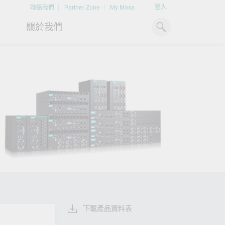
登入
聯絡我們
Partner Zone
My Moxa
關於我們
工業電腦
熱門話題
資源下載
x86 電腦
文件資料庫
ARM 電腦
案例研究
Moxa 人才小聯盟系統
掌握綠能脈動
強化 OT 網路
平板電腦
技術專文資料庫
掌握
如同美國職棒聯盟的人才育
探索 BESS（電池儲能系統）
閱讀更多網路安全專
解與
成，我們發展 Moxa 人才小聯
如何引領能源轉型，打造更潔
專家對工業網路安全
IIoT 閘道器
影片庫
造更
盟系統，透過這樣培育人才的
淨、更永續的能源環境。
實用建議，為 OT 系
模式，帶領同仁從小聯盟升上
堅實的防護力。
了解詳情
系統軟體
大聯盟，躍上國際舞台。
了解詳情
了解詳情
下載產品資料表