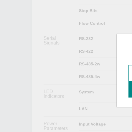
Stop Bits
Flow Control
Serial
RS-232
Signals
RS-422
RS-485-2w
RS-485-4w
LED
System
Indicators
LAN
Power
Input Voltage
Parameters