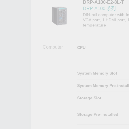
DRP-A100-E2-8L-T
網路安
新聞與
DRP-A100 系列
DIN-rail computer with I
VGA port, 1 HDMI port, 1
temperature
Computer
CPU
System Memory Slot
System Memory Pre-instal
Storage Slot
Storage Pre-installed