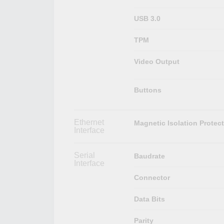
USB 3.0
TPM
Video Output
Buttons
Ethernet
Magnetic Isolation Protec
Interface
Serial
Baudrate
Interface
Connector
Data Bits
Parity