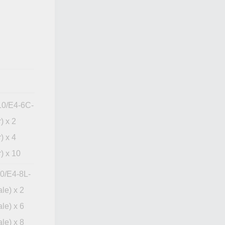
10/E4-6C-
) x 2
) x 4
) x 10
0/E4-8L-
le) x 2
le) x 6
le) x 8