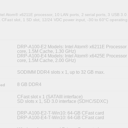
全設備
活動
IP 攝影機和影像伺服器
ntel Atom® x6211E processor, 10 LAN ports, 2 serial ports, 3 USB 3.0 
 CFast slot, 1 SD slot, 12/24 VDC power input, -30 to 60°C operating
DRP-A100-E2 Models: Intel Atom® x6211E Processor 
core, 1.5M Cache, 1.30 GHz)
DRP-A100-E4 Models: Intel Atom® x6425E Processor
core, 1.5M Cache, 2.00 GHz)
SODIMM DDR4 slots x 1, up to 32 GB max.
8 GB DDR4
led
CFast slot x 1 (SATAIII interface)
SD slots x 1, SD 3.0 interface (SDHC/SDXC)
DRP-A100-E2-T-Win10: 64-GB CFast card
DRP-A100-E4-T-Win10: 64-GB CFast card