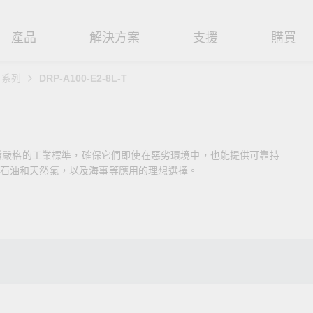
產品
解決方案
支援
購買
0 系列
DRP-A100-E2-8L-T
路基礎設施
焦
援
式
們
工業網路邊緣連接設備
技術應用
維修與保固
實踐 Moxa 理念
路交換器
造
文件
介
串列設備伺服器
工業網路資安
產品維修服務/RMA
尋經銷商
聯繫 Moxa
遵循嚴格的工業標準，確保它們即使在惡劣環境中，也能提供可靠持
由器
輸
Qs
創新
串列轉接器
時效性網路 (TSN)
保固政策
創造永續價值
強化 OT 網路安全
石油和天然氣，以及海事等應用的理想選擇。
P/橋接器/用戶端
源
告
驗與成功
協定閘道器
單對乙太網路 (SPE)
Moxa 致力實踐綠色產品政
閱讀更多網路安全專文以
策，確保產品和服務全面符合
專家對工業網路安全的見
閘道器/路由器
氣
證管理
續發展
USB 轉串列轉接器/USB 集線器
Ethernet-APL
國際和本土綠色產品規範。
實用建議，為 OT 系統打
堅實的防護力。
了解詳情
路媒體轉換器
舶
命週期管理政策
多埠串列擴充板
5G 專網
了解詳情
理軟體
通
值觀與行為準則
控制器和 I/O
OT 數據整合與應用
端存取
們
OPC UA 軟體
工業物聯網
oxa 產品需要協助嗎？
聯絡技術支援團隊