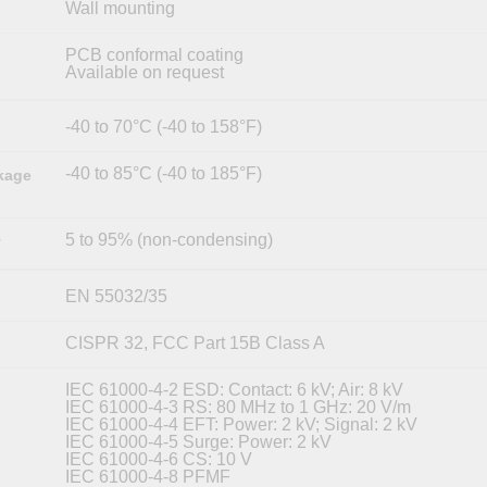
Wall mounting
PCB conformal coating
Available on request
-40 to 70°C (-40 to 158°F)
-40 to 85°C (-40 to 185°F)
kage
5 to 95% (non-condensing)
y
EN 55032/35
CISPR 32, FCC Part 15B Class A
IEC 61000-4-2 ESD: Contact: 6 kV; Air: 8 kV
IEC 61000-4-3 RS: 80 MHz to 1 GHz: 20 V/m
IEC 61000-4-4 EFT: Power: 2 kV; Signal: 2 kV
IEC 61000-4-5 Surge: Power: 2 kV
IEC 61000-4-6 CS: 10 V
IEC 61000-4-8 PFMF