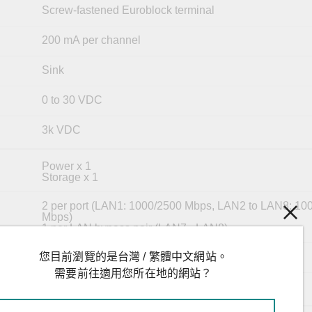
Screw-fastened Euroblock terminal
200 mA per channel
Sink
0 to 30 VDC
3k VDC
Power x 1
Storage x 1
2 per port (LAN1: 1000/2500 Mbps, LAN2 to LAN8: 10
Mbps)
1 per LAN bypass pair (LAN7 - LAN8)
您目前瀏覽的是台灣 / 繁體中文網站。
2 per port (Tx, Rx)
需要前往適用您所在地的網站？
3