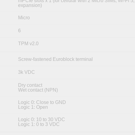
mPCIe slots x 1 (for cellular with 2 Micro SIMs, Wi-Fi 5, 
expansion)
Micro
6
TPM v2.0
Screw-fastened Euroblock terminal
3k VDC
Dry contact
Wet contact (NPN)
Logic 0: Close to GND
Logic 1: Open
Logic 0: 10 to 30 VDC
Logic 1: 0 to 3 VDC