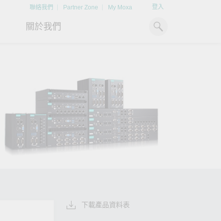
登入
聯絡我們
Partner Zone
My Moxa
關於我們
工業電腦
熱門話題
資源下載
x86 電腦
文件資料庫
ARM 電腦
案例研究
Moxa 人才小聯盟系統
掌握綠能脈動
強化 OT 網路
平板電腦
技術專文資料庫
掌握
如同美國職棒聯盟的人才育
探索 BESS（電池儲能系統）
閱讀更多網路安全專
解與
成，我們發展 Moxa 人才小聯
如何引領能源轉型，打造更潔
專家對工業網路安全
IIoT 閘道器
影片庫
造更
盟系統，透過這樣培育人才的
淨、更永續的能源環境。
實用建議，為 OT 系
模式，帶領同仁從小聯盟升上
堅實的防護力。
了解詳情
系統軟體
大聯盟，躍上國際舞台。
了解詳情
了解詳情
下載產品資料表