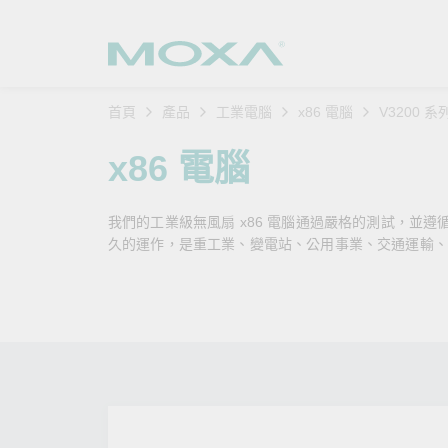
首頁
產品
工業電腦
x86 電腦
V3200 系
工業網
產業聚
產品支
購買方
關於我
x86 電腦
乙太網
智慧製
軟體與
公司簡
搜
我們的工業級無風扇 x86 電腦通過嚴格的測試，並
安全路
軌道運
產品 FA
緣起與
久的運作，是重工業、變電站、公用事業、交通運輸、
無線 A
電力能
安全公
客戶經
行動通訊
石化油
軟體認
企業永
乙太網
海事船
產品生
政策
網路管
智慧交
核心價
安全遠
加入我
您的 M