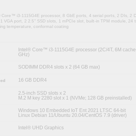
全設備
活動
IP 攝影機和影像伺服器
 Core™ i3-1115G4E processor, 8 GbE ports, 4 serial ports, 2 DIs, 2 
1 VGA port, 2 2.5" SSD slots, 1 mPCIe slot, built-in TPM module, 24 
ing temperature, conformal coating
Intel® Core™ i3-1115G4E processor (2C/4T, 6M cache,
GHz)
SODIMM DDR4 slots x 2 (64 GB max)
16 GB DDR4
led
2.5-inch SSD slots x 2
M.2 M key 2280 slot x 1 (NVMe; 128 GB preinstalled)
Windows 10 Embedded IoT Ent 2021 LTSC 64-bit
Linux Debian 11/Ubuntu 20.04/CentOS 7.9 (driver)
Intel® UHD Graphics