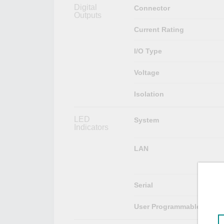
Digital
Connector
Outputs
Current Rating
I/O Type
Voltage
Isolation
LED
System
Indicators
LAN
Serial
User Programmable