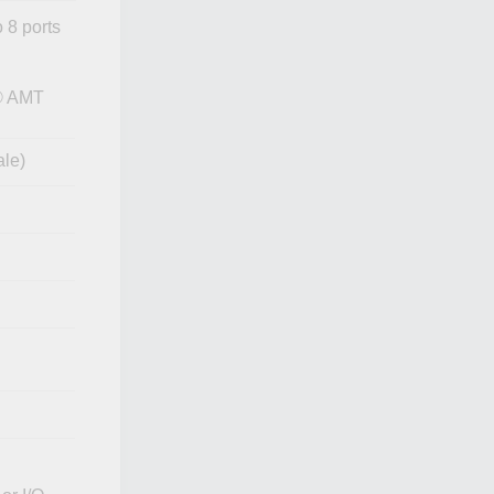
 8 ports
l® AMT
ale)