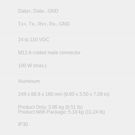
Data+, Data-, GND
Tx+, Tx-, Rx+, Rx-, GND
24 to 110 VDC
M12 A-coded male connector
100 W (max.)
Aluminum
249 x 88.9 x 180 mm (9.80 x 3.50 x 7.09 in)
Product Only: 3.86 kg (8.51 lb)
Product With Package: 5.10 kg (11.24 lb)
IP30