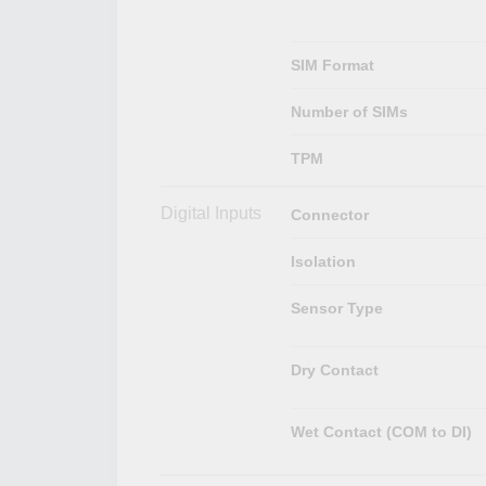
SIM Format
Number of SIMs
TPM
Digital Inputs
Connector
Isolation
Sensor Type
Dry Contact
Wet Contact (COM to DI)