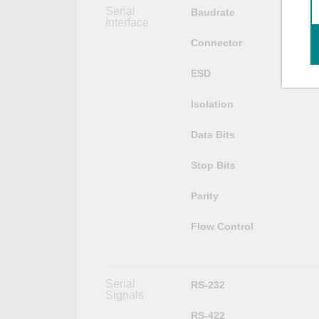
Serial
Baudrate
Interface
Connector
ESD
Isolation
Data Bits
Stop Bits
Parity
Flow Control
Serial
RS-232
Signals
RS-422