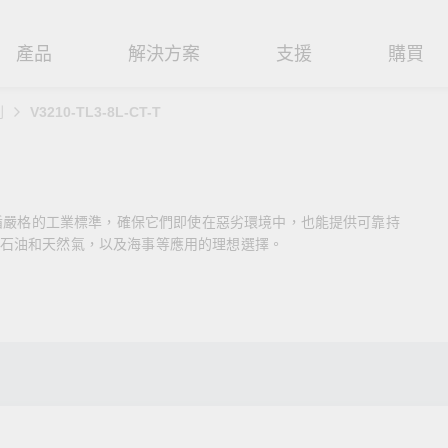
產品
解決方案
支援
購買
列
V3210-TL3-8L-CT-T
路基礎設施
焦
援
式
們
工業網路邊緣連接設備
技術應用
維修與保固
實踐 Moxa 理念
路交換器
造
文件
介
串列設備伺服器
工業網路資安
產品維修服務/RMA
尋經銷商
聯繫 Moxa
遵循嚴格的工業標準，確保它們即使在惡劣環境中，也能提供可靠持
由器
輸
Qs
創新
串列轉接器
時效性網路 (TSN)
保固政策
創造永續價值
強化 OT 網路安全
石油和天然氣，以及海事等應用的理想選擇。
P/橋接器/用戶端
源
告
驗與成功
協定閘道器
單對乙太網路 (SPE)
Moxa 致力實踐綠色產品政
閱讀更多網路安全專文以
策，確保產品和服務全面符合
專家對工業網路安全的見
閘道器/路由器
氣
證管理
續發展
USB 轉串列轉接器/USB 集線器
Ethernet-APL
國際和本土綠色產品規範。
實用建議，為 OT 系統打
堅實的防護力。
了解詳情
路媒體轉換器
舶
命週期管理政策
多埠串列擴充板
5G 專網
了解詳情
理軟體
通
值觀與行為準則
控制器和 I/O
OT 數據整合與應用
端存取
們
OPC UA 軟體
工業物聯網
oxa 產品需要協助嗎？
聯絡技術支援團隊