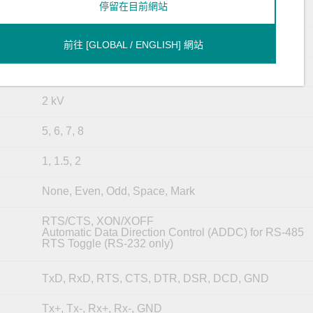
停留在目前網站
50 bps to 115.2 kbps
DB9 male
前往 [GLOBAL / ENGLISH] 網站
Contact: 6 kV; Air: 8 kV (level 3)
2 kV
5, 6, 7, 8
1, 1.5, 2
None, Even, Odd, Space, Mark
RTS/CTS, XON/XOFF
Automatic Data Direction Control (ADDC) for RS-485
RTS Toggle (RS-232 only)
TxD, RxD, RTS, CTS, DTR, DSR, DCD, GND
Tx+, Tx-, Rx+, Rx-, GND