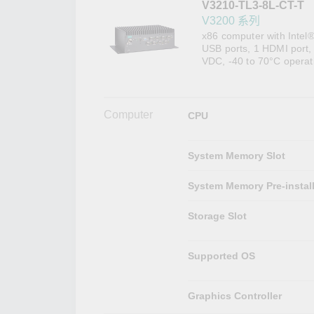
V3210-TL3-8L-CT-T
網路安
新聞與
V3200 系列
x86 computer with Intel®
USB ports, 1 HDMI port, 
VDC, -40 to 70°C operat
Computer
CPU
System Memory Slot
System Memory Pre-instal
Storage Slot
Supported OS
Graphics Controller