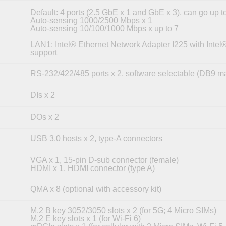
Default: 4 ports (2.5 GbE x 1 and GbE x 3), can go up to
Auto-sensing 1000/2500 Mbps x 1
Auto-sensing 10/100/1000 Mbps x up to 7
LAN1: Intel® Ethernet Network Adapter I225 with Inte
support
RS-232/422/485 ports x 2, software selectable (DB9 m
DIs x 2
DOs x 2
USB 3.0 hosts x 2, type-A connectors
VGA x 1, 15-pin D-sub connector (female)
HDMI x 1, HDMI connector (type A)
QMA x 8 (optional with accessory kit)
M.2 B key 3052/3050 slots x 2 (for 5G; 4 Micro SIMs)
M.2 E key slots x 1 (for Wi-Fi 6)