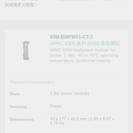
與維護更加輕鬆。
65M-BMPW01-CT-T
ioPAC 6500 系列 (65M) 背板模組
ioPAC 6500 backplane module for
power, 1 slot, -40 to 75°C operating
temperature, conformal coating
Physical Characteristics
1 (for power module)
Slots
Plastic
Housing
43 x 177 x 45.5 mm (1.69 x 6.97 x
Dimensions
1.79 in)