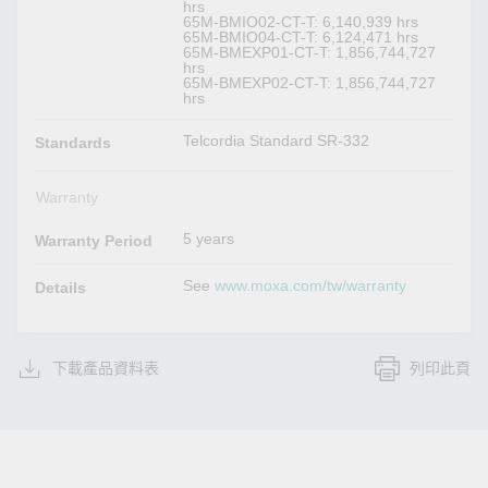
hrs
65M-BMIO02-CT-T: 6,140,939 hrs
65M-BMIO04-CT-T: 6,124,471 hrs
65M-BMEXP01-CT-T: 1,856,744,727
hrs
65M-BMEXP02-CT-T: 1,856,744,727
hrs
Telcordia Standard SR-332
Standards
Warranty
5 years
Warranty Period
See
www.moxa.com/tw/warranty
Details
下載產品資料表
列印此頁