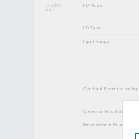
Analog
I/O Mode
Inputs
I/O Type
Input Range
Overload Permitted on Inp
Converter Resolution
Measurement Resolution