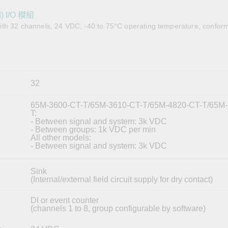
全設備
活動
IP 攝影機和影像伺服器
) I/O 模組
th 32 channels, 24 VDC, -40 to 75°C operating temperature, conform
32
65M-3600-CT-T/65M-3610-CT-T/65M-4820-CT-T/65M-
T:
- Between signal and system: 3k VDC
- Between groups: 1k VDC per min
All other models:
- Between signal and system: 3k VDC
Sink
(Internal/external field circuit supply for dry contact)
DI or event counter
(channels 1 to 8, group configurable by software)