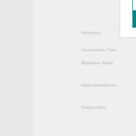
Accuracy
Conversion Time
Rejection Ratio
Input Impedance
Diagnostics