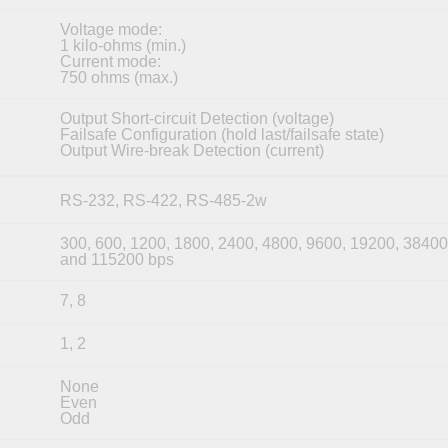
Voltage mode:
1 kilo-ohms (min.)
Current mode:
750 ohms (max.)
Output Short-circuit Detection (voltage)
Failsafe Configuration (hold last/failsafe state)
Output Wire-break Detection (current)
RS-232, RS-422, RS-485-2w
300, 600, 1200, 1800, 2400, 4800, 9600, 19200, 38400
and 115200 bps
7, 8
1, 2
None
Even
Odd