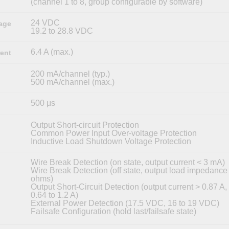
(channel 1 to 8, group configurable by software)
24 VDC
age
19.2 to 28.8 VDC
6.4 A (max.)
ent
200 mA/channel (typ.)
500 mA/channel (max.)
500 μs
Output Short-circuit Protection
Common Power Input Over-voltage Protection
Inductive Load Shutdown Voltage Protection
Wire Break Detection (on state, output current < 3 mA)
Wire Break Detection (off state, output load impedance 
ohms)
Output Short-Circuit Detection (output current > 0.87 A,
0.64 to 1.2 A)
External Power Detection (17.5 VDC, 16 to 19 VDC)
Failsafe Configuration (hold last/failsafe state)