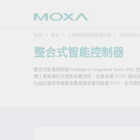
首頁
產品
工業網路邊緣連接設備
控制器和 I
工業網
產業聚
產品支
購買方
關於我
整合式智能控制器
乙太網
智慧製
軟體與
公司簡
搜
整合式智能控制器 Intelligent Integrated No
安全路
軌道運
產品 FA
緣起與
備工業等級的可靠性與靈活性，支援多種 IT/OT 通訊
化設計讓使用者能依應用需求靈活組建 RTU，並可透過
無線 A
電力能
安全公
客戶經
行動通訊
石化油
軟體認
企業永
乙太網
海事船
產品生
政策
網路管
智慧交
核心價
安全遠
加入我
您的 M