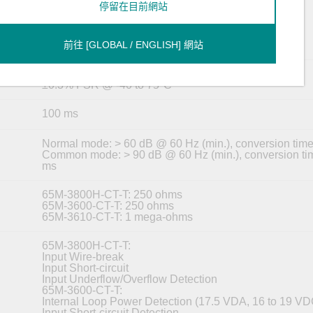
65M-3610-CT-T:
停留在目前網站
1 mV (0 to 10 V)
0.4 mV (1 to 5 V)
65M-3800H-CT-T:
1.6 μA (4 to 20 mA)
前往 [GLOBAL / ENGLISH] 網站
±0.1% FSR @ 25°C
±0.3% FSR @ -40 to 75°C
100 ms
Normal mode: > 60 dB @ 60 Hz (min.), conversion tim
Common mode: > 90 dB @ 60 Hz (min.), conversion ti
ms
65M-3800H-CT-T: 250 ohms
65M-3600-CT-T: 250 ohms
65M-3610-CT-T: 1 mega-ohms
65M-3800H-CT-T:
Input Wire-break
Input Short-circuit
Input Underflow/Overflow Detection
65M-3600-CT-T:
Internal Loop Power Detection (17.5 VDA, 16 to 19 VD
Input Short-circuit Detection