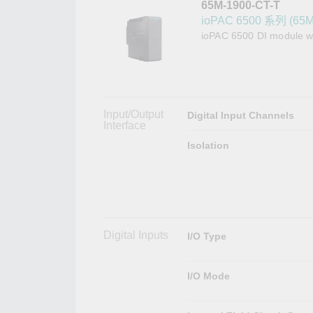
65M-1900-CT-T
網路安
新聞與
ioPAC 6500 系列 (65M
ioPAC 6500 DI module wi
Input/Output
Digital Input Channels
Interface
Isolation
Digital Inputs
I/O Type
I/O Mode