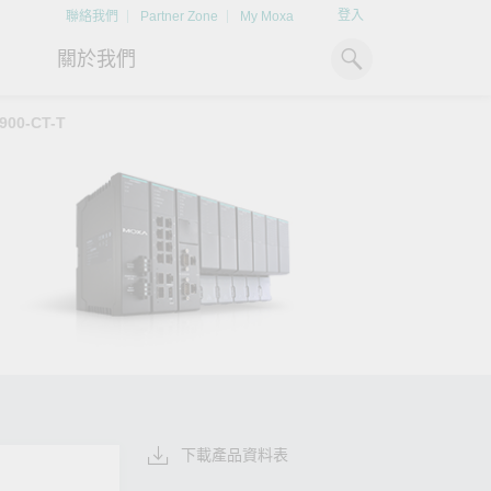
登入
聯絡我們
Partner Zone
My Moxa
關於我們
900-CT-T
工業電腦
熱門話題
資源下載
x86 電腦
文件資料庫
ARM 電腦
案例研究
Moxa 人才小聯盟系統
掌握綠能脈動
強化 OT 網路
平板電腦
技術專文資料庫
掌握
如同美國職棒聯盟的人才育
探索 BESS（電池儲能系統）
閱讀更多網路安全專
解與
成，我們發展 Moxa 人才小聯
如何引領能源轉型，打造更潔
專家對工業網路安全
IIoT 閘道器
影片庫
造更
盟系統，透過這樣培育人才的
淨、更永續的能源環境。
實用建議，為 OT 系
模式，帶領同仁從小聯盟升上
堅實的防護力。
了解詳情
系統軟體
大聯盟，躍上國際舞台。
了解詳情
了解詳情
下載產品資料表