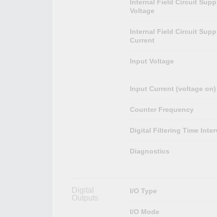
Internal Field Circuit Supp
Voltage
Internal Field Circuit Supp
Current
Input Voltage
Input Current (voltage on)
Counter Frequency
Digital Filtering Time Inter
Diagnostics
Digital
I/O Type
Outputs
I/O Mode