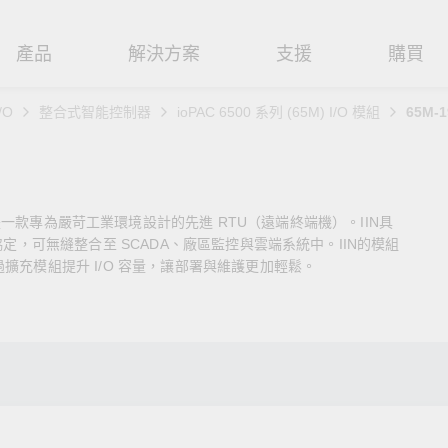
產品
解決方案
支援
購買
/O
整合式智能控制器
ioPAC 6500 系列 (65M) I/O 模組
65M-1
路基礎設施
焦
援
式
們
工業網路邊緣連接設備
技術應用
維修與保固
實踐 Moxa 理念
路交換器
造
文件
介
串列設備伺服器
工業網路資安
產品維修服務/RMA
尋經銷商
聯繫 Moxa
de (IIN) 是一款專為嚴苛工業環境設計的先進 RTU（遠端終端機）。IIN具
由器
輸
Qs
創新
串列轉接器
時效性網路 (TSN)
保固政策
創造永續價值
強化 OT 網路安全
協定，可無縫整合至 SCADA、廠區監控與雲端系統中。IIN的模組
擴充模組提升 I/O 容量，讓部署與維護更加輕鬆。
P/橋接器/用戶端
源
告
驗與成功
協定閘道器
單對乙太網路 (SPE)
Moxa 致力實踐綠色產品政
閱讀更多網路安全專文以
策，確保產品和服務全面符合
專家對工業網路安全的見
閘道器/路由器
氣
證管理
續發展
USB 轉串列轉接器/USB 集線器
Ethernet-APL
國際和本土綠色產品規範。
實用建議，為 OT 系統打
堅實的防護力。
了解詳情
路媒體轉換器
舶
命週期管理政策
多埠串列擴充板
5G 專網
了解詳情
理軟體
通
值觀與行為準則
控制器和 I/O
OT 數據整合與應用
端存取
們
OPC UA 軟體
工業物聯網
oxa 產品需要協助嗎？
聯絡技術支援團隊