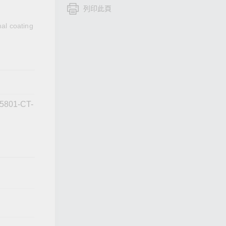
列印此頁
查看所有產品
al coating
5801-CT-