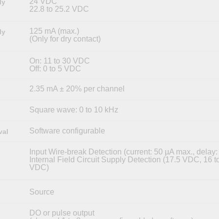
24 VDC
ly
22.8 to 25.2 VDC
125 mA (max.)
ly
(Only for dry contact)
On: 11 to 30 VDC
Off: 0 to 5 VDC
2.35 mA ± 20% per channel
Square wave: 0 to 10 kHz
Software configurable
val
Input Wire-break Detection (current: 50 µA max., delay:
Internal Field Circuit Supply Detection (17.5 VDC, 16 t
VDC)
Source
DO or pulse output