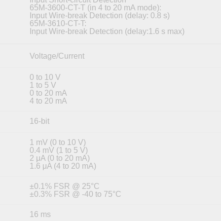
65M-3600-CT-T (in 4 to 20 mA mode):
Input Wire-break Detection (delay: 0.8 s)
65M-3610-CT-T:
Input Wire-break Detection (delay:1.6 s max)
Voltage/Current
0 to 10 V
1 to 5 V
0 to 20 mA
4 to 20 mA
16-bit
1 mV (0 to 10 V)
0.4 mV (1 to 5 V)
2 μA (0 to 20 mA)
1.6 μA (4 to 20 mA)
±0.1% FSR @ 25°C
±0.3% FSR @ -40 to 75°C
16 ms