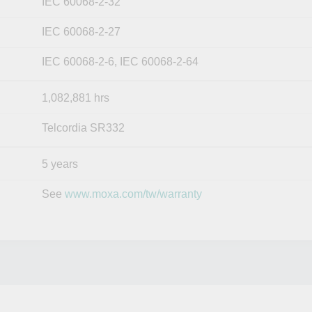
IEC 60068-2-32
IEC 60068-2-27
IEC 60068-2-6, IEC 60068-2-64
1,082,881 hrs
Telcordia SR332
5 years
See
www.moxa.com/tw/warranty