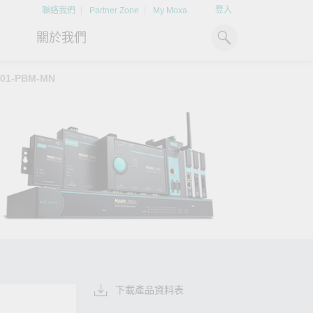
登入
聯絡我們
Partner Zone
My Moxa
關於我們
101-PBM-MN
工業電腦
熱門話題
資源下載
x86 電腦
文件資料庫
ARM 電腦
案例研究
Moxa 人才小聯盟系統
掌握綠能脈動
強化 OT 網路
平板電腦
技術專文資料庫
掌握
如同美國職棒聯盟的人才育
探索 BESS（電池儲能系統）
閱讀更多網路安全專
解與
成，我們發展 Moxa 人才小聯
如何引領能源轉型，打造更潔
專家對工業網路安全
IIoT 閘道器
影片庫
造更
盟系統，透過這樣培育人才的
淨、更永續的能源環境。
實用建議，為 OT 系
模式，帶領同仁從小聯盟升上
堅實的防護力。
了解詳情
系統軟體
大聯盟，躍上國際舞台。
了解詳情
了解詳情
下載產品資料表