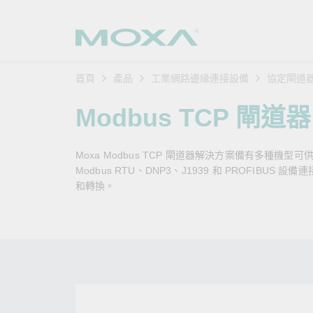
首頁
產品
工業網路邊緣連接設備
協定閘道
工業網
產業聚
產品支
購買方
關於我
Modbus TCP 閘道器
乙太網
智慧製
軟體與
公司簡
搜
Moxa Modbus TCP 閘道器解決方案備有多種
安全路
軌道運
產品 FA
緣起與
Modbus RTU、DNP3、J1939 和 PROFIBUS
和轉換。
無線 A
電力能
安全公
客戶經
行動通訊
石化油
軟體認
企業永
乙太網
海事船
產品生
政策
網路管
智慧交
核心價
安全遠
加入我
您的 M