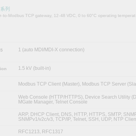
全設備
活動
IP 攝影機和影像伺服器
N 系列
-to-Modbus TCP gateway, 12-48 VDC, 0 to 60°C operating temperat
1 (auto MDI/MDI-X connection)
45
1.5 kV (built-in)
tion
Modbus TCP Client (Master), Modbus TCP Server (Sla
Web Console (HTTP/HTTPS), Device Search Utility (
MGate Manager, Telnet Console
ARP, DHCP Client, DNS, HTTP, HTTPS, SMTP, SNMP
SNMPv1/v2c/v3, TCP/IP, Telnet, SSH, UDP, NTP Clien
RFC1213, RFC1317