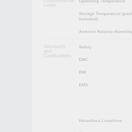
Environmental
Operating Temperature
Limits
Storage Temperature (pac
included)
Ambient Relative Humidit
Standards
Safety
and
Certifications
EMC
EMI
EMS
Hazardous Locations