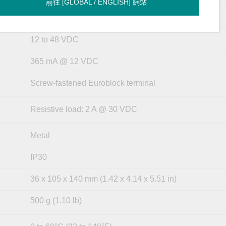
前往 [GLOBAL / ENGLISH] 網站
1536 bytes
12 to 48 VDC
365 mA @ 12 VDC
Screw-fastened Euroblock terminal
Resistive load: 2 A @ 30 VDC
Metal
IP30
36 x 105 x 140 mm (1.42 x 4.14 x 5.51 in)
500 g (1.10 lb)