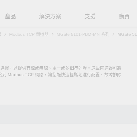
產品
解決方案
支援
購買
器
Modbus TCP 閘道器
MGate 5101-PBM-MN 系列
MGate 5
路基礎設施
焦
援
式
們
工業網路邊緣連接設備
技術應用
維修與保固
實踐 Moxa 理念
路交換器
造
文件
介
串列設備伺服器
工業網路資安
產品維修服務/RMA
尋經銷商
聯繫 Moxa
機型可供選擇，以提供有線或無線、單一或多個串列埠。這些閘道器可將
由器
輸
Qs
創新
串列轉接器
時效性網路 (TSN)
保固政策
創造永續價值
強化 OT 網路安全
 設備連接到 Modbus TCP 網路，讓您能快速輕鬆地進行配置、故障排除
P/橋接器/用戶端
源
告
驗與成功
協定閘道器
單對乙太網路 (SPE)
Moxa 致力實踐綠色產品政
閱讀更多網路安全專文以
策，確保產品和服務全面符合
專家對工業網路安全的見
閘道器/路由器
氣
證管理
續發展
USB 轉串列轉接器/USB 集線器
Ethernet-APL
國際和本土綠色產品規範。
實用建議，為 OT 系統打
堅實的防護力。
了解詳情
路媒體轉換器
舶
命週期管理政策
多埠串列擴充板
5G 專網
了解詳情
理軟體
通
值觀與行為準則
控制器和 I/O
OT 數據整合與應用
端存取
們
OPC UA 軟體
工業物聯網
oxa 產品需要協助嗎？
聯絡技術支援團隊