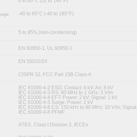
0 to 60°C (32 to 140°F)
-40 to 85°C (-40 to 185°F)
kage
5 to 95% (non-condensing)
y
EN 60950-1, UL 60950-1
EN 55032/24
CISPR 32, FCC Part 15B Class A
IEC 61000-4-2 ESD: Contact: 4 kV; Air: 8 kV
IEC 61000-4-3 RS: 80 MHz to 1 GHz: 3 V/m
IEC 61000-4-4 EFT: Power: 2 kV; Signal: 1 kV
IEC 61000-4-5 Surge: Power: 2 kV
IEC 61000-4-6 CS: 150 kHz to 80 MHz: 10 V/m; Signal
IEC 61000-4-8 PFMF
ATEX, Class I Division 2, IECEx