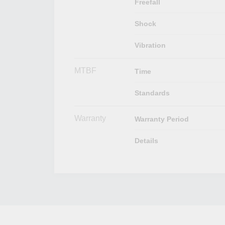
Freefall
Shock
Vibration
MTBF
Time
Standards
Warranty
Warranty Period
Details