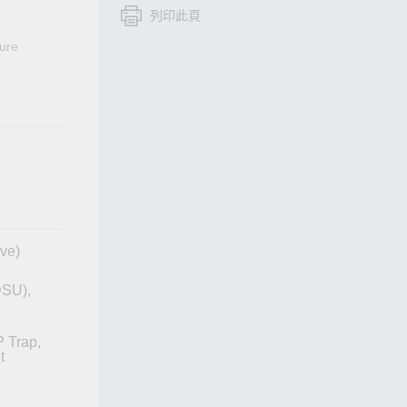
列印此頁
查看所有產品
ure
ve)
DSU),
 Trap,
t