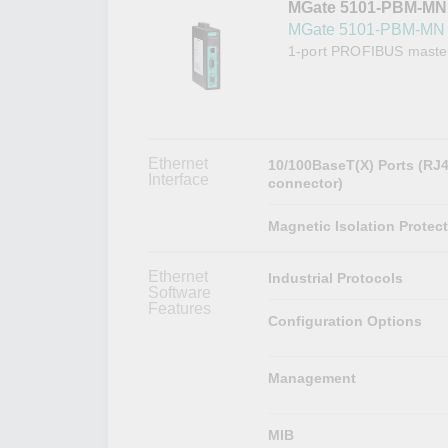
MGate 5101-PBM-MN
網路安
新聞與
MGate 5101-PBM-M
1-port PROFIBUS master
Ethernet
10/100BaseT(X) Ports (RJ
Interface
connector)
Magnetic Isolation Protec
Ethernet
Industrial Protocols
Software
Features
Configuration Options
Management
MIB