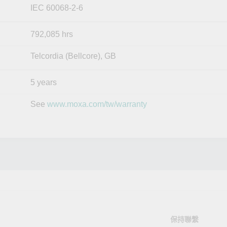
IEC 60068-2-6
792,085 hrs
Telcordia (Bellcore), GB
5 years
See
www.moxa.com/tw/warranty
保持聯繫