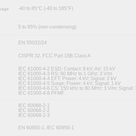
-40 to 85°C (-40 to 185°F)
kage
5 to 95% (non-condensing)
y
EN 55032/24
CISPR 32, FCC Part 15B Class A
IEC 61000-4-2 ESD: Contact: 8 kV; Air: 15 kV
IEC 61000-4-3 RS: 80 MHz to 1 GHz: 3 V/m
IEC 61000-4-4 EFT: Power: 4 kV; Signal: 2 kV
IEC 61000-4-5 Surge: Power: 4 kV; Signal: 1 kV
IEC 61000-4-6 CS: 150 kHz to 80 MHz: 3 V/m; Signal:
IEC 61000-4-8 PFMF
IEC 60068-2-1
IEC 60068-2-2
IEC 60068-2-3
EN 60950-1, IEC 60950-1