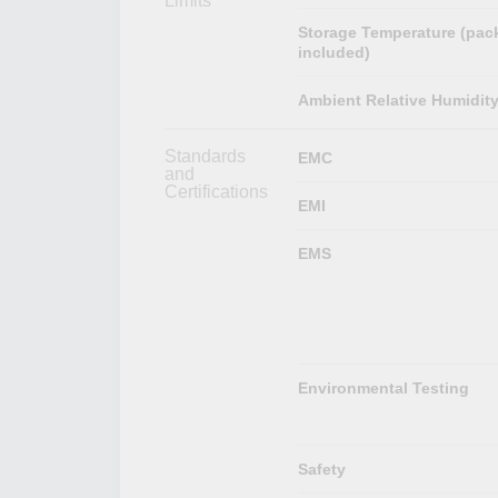
Limits
Storage Temperature (pac
included)
Ambient Relative Humidit
Standards
EMC
and
Certifications
EMI
EMS
Environmental Testing
Safety