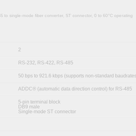
全設備
活動
IP 攝影機和影像伺服器
5 to single-mode fiber converter, ST connector, 0 to 60°C operating
2
RS-232, RS-422, RS-485
50 bps to 921.6 kbps (supports non-standard baudrates
ADDC® (automatic data direction control) for RS-485
5-pin terminal block
DB9 male
Single-mode ST connector