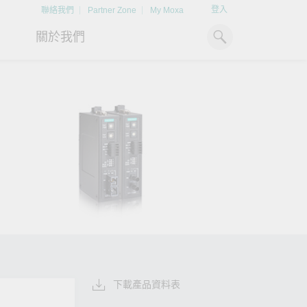
登入
聯絡我們
Partner Zone
My Moxa
關於我們
工業電腦
熱門話題
資源下載
x86 電腦
文件資料庫
ARM 電腦
案例研究
Moxa 人才小聯盟系統
掌握綠能脈動
強化 OT 網路
平板電腦
技術專文資料庫
掌握
如同美國職棒聯盟的人才育
探索 BESS（電池儲能系統）
閱讀更多網路安全專
解與
成，我們發展 Moxa 人才小聯
如何引領能源轉型，打造更潔
專家對工業網路安全
IIoT 閘道器
影片庫
造更
盟系統，透過這樣培育人才的
淨、更永續的能源環境。
實用建議，為 OT 系
模式，帶領同仁從小聯盟升上
堅實的防護力。
了解詳情
系統軟體
大聯盟，躍上國際舞台。
了解詳情
了解詳情
下載產品資料表