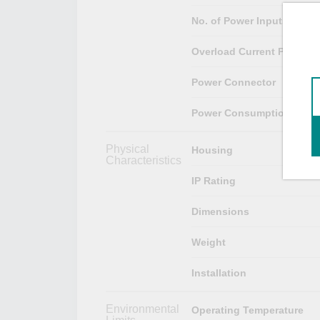
No. of Power Inputs
Overload Current Protecti
Power Connector
Power Consumption
Physical
Housing
Characteristics
IP Rating
Dimensions
Weight
Installation
Environmental
Operating Temperature