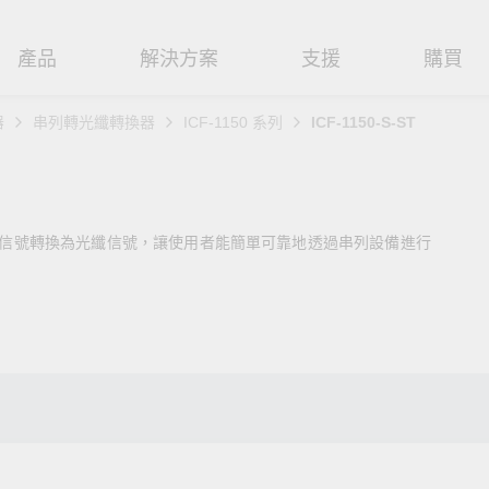
產品
解決方案
支援
購買
器
串列轉光纖轉換器
ICF-1150 系列
ICF-1150-S-ST
路基礎設施
焦
援
式
們
工業網路邊緣連接設備
技術應用
維修與保固
實踐 Moxa 理念
路交換器
造
文件
介
串列設備伺服器
工業網路資安
產品維修服務/RMA
尋經銷商
聯繫 Moxa
2/485 信號轉換為光纖信號，讓使用者能簡單可靠地透過串列設備進行
由器
輸
Qs
創新
串列轉接器
時效性網路 (TSN)
保固政策
創造永續價值
強化 OT 網路安全
P/橋接器/用戶端
源
告
驗與成功
協定閘道器
單對乙太網路 (SPE)
Moxa 致力實踐綠色產品政
閱讀更多網路安全專文以
策，確保產品和服務全面符合
專家對工業網路安全的見
閘道器/路由器
氣
證管理
續發展
USB 轉串列轉接器/USB 集線器
Ethernet-APL
國際和本土綠色產品規範。
實用建議，為 OT 系統打
堅實的防護力。
了解詳情
路媒體轉換器
舶
命週期管理政策
多埠串列擴充板
5G 專網
了解詳情
理軟體
通
值觀與行為準則
控制器和 I/O
OT 數據整合與應用
端存取
們
OPC UA 軟體
工業物聯網
oxa 產品需要協助嗎？
聯絡技術支援團隊