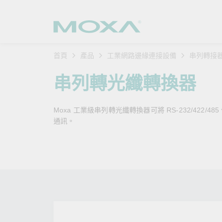
首頁
產品
工業網路邊緣連接設備
串列轉接
工業網
產業聚
產品支
購買方
關於我
串列轉光纖轉換器
乙太網
智慧製
軟體與
公司簡
搜
Moxa 工業級串列轉光纖轉換器可將 RS-232/42
安全路
軌道運
產品 FA
緣起與
通訊。
無線 A
電力能
安全公
客戶經
行動通訊
石化油
軟體認
企業永
乙太網
海事船
產品生
政策
網路管
智慧交
核心價
安全遠
加入我
您的 M