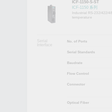
ICF-1150-S-ST
網路安
新聞與
ICF-1150 系列
Industrial RS-232/422/48
temperature
Serial
No. of Ports
Interface
Serial Standards
Baudrate
Flow Control
Connector
Optical Fiber