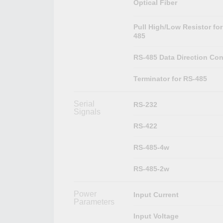
Optical Fiber
Pull High/Low Resistor for
485
RS-485 Data Direction Con
Terminator for RS-485
Serial
RS-232
Signals
RS-422
RS-485-4w
RS-485-2w
Power
Input Current
Parameters
Input Voltage