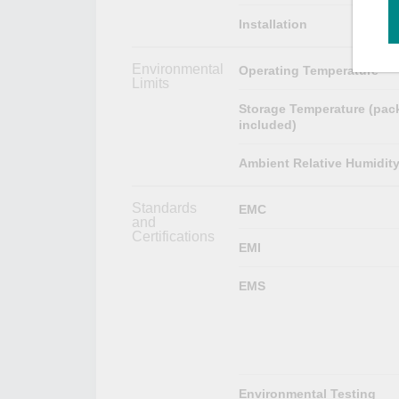
Installation
Environmental
Operating Temperature
Limits
Storage Temperature (pac
included)
Ambient Relative Humidit
Standards
EMC
and
Certifications
EMI
EMS
Environmental Testing