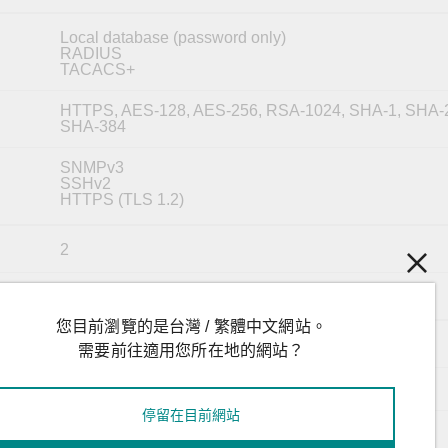
Local database (password only)
RADIUS
TACACS+
HTTPS, AES-128, AES-256, RSA-1024, SHA-1, SHA-
SHA-384
SNMPv3
SSHv2
HTTPS (TLS 1.2)
2
Supported
on
您目前瀏覽的是台灣 / 繁體中文網站。
IP30
需要前往適用您所在地的網站？
440 x 260 x 77 mm (18.6 x 11 x 3.3 in)
停留在目前網站
5.2 g (11.4 lb)