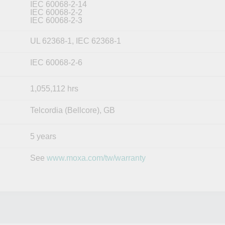
IEC 60068-2-14
IEC 60068-2-2
IEC 60068-2-3
UL 62368-1, IEC 62368-1
IEC 60068-2-6
1,055,112 hrs
Telcordia (Bellcore), GB
5 years
See
www.moxa.com/tw/warranty