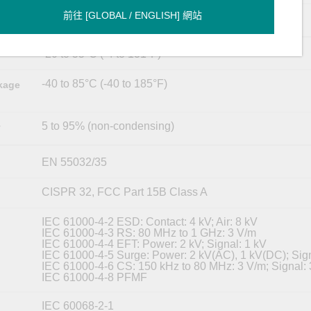
前往 [GLOBAL / ENGLISH] 網站
19-inch rack mounting
-20 to 55°C (-4 to 131°F)
-40 to 85°C (-40 to 185°F)
kage
5 to 95% (non-condensing)
y
EN 55032/35
CISPR 32, FCC Part 15B Class A
IEC 61000-4-2 ESD: Contact: 4 kV; Air: 8 kV
IEC 61000-4-3 RS: 80 MHz to 1 GHz: 3 V/m
IEC 61000-4-4 EFT: Power: 2 kV; Signal: 1 kV
IEC 61000-4-5 Surge: Power: 2 kV(AC), 1 kV(DC); Sign
IEC 61000-4-6 CS: 150 kHz to 80 MHz: 3 V/m; Signal:
IEC 61000-4-8 PFMF
IEC 60068-2-1