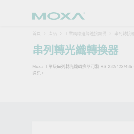
首頁
產品
工業網路邊緣連接設備
串列轉接
工業網
產業聚
產品支
購買方
關於我
串列轉光纖轉換器
乙太網
智慧製
軟體與
公司簡
搜
Moxa 工業級串列轉光纖轉換器可將 RS-232/42
安全路
軌道運
產品 FA
緣起與
通訊。
無線 A
電力能
安全公
客戶經
行動通訊
石化油
軟體認
企業永
乙太網
海事船
產品生
政策
網路管
智慧交
核心價
安全遠
加入我
您的 M