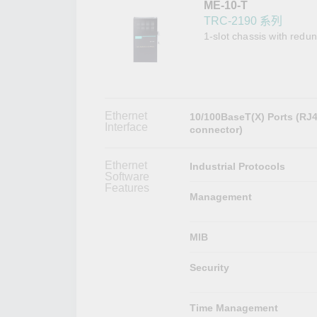
ME-10-T
網路安
新聞與
TRC-2190 系列
1-slot chassis with red
Ethernet
10/100BaseT(X) Ports (RJ
Interface
connector)
Ethernet
Industrial Protocols
Software
Features
Management
MIB
Security
Time Management