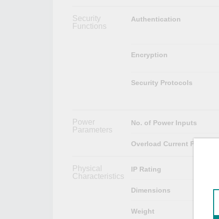
Security
Authentication
Functions
Encryption
Security Protocols
Power
No. of Power Inputs
Parameters
Overload Current Protecti
Physical
IP Rating
Characteristics
Dimensions
Weight