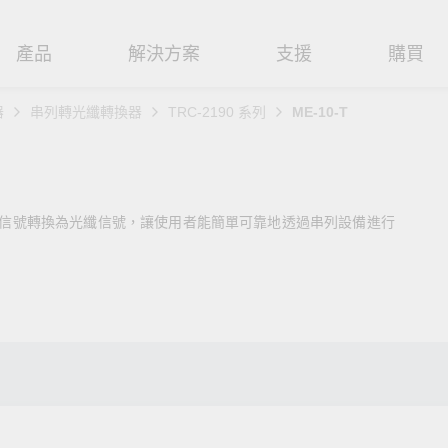
產品
解決方案
支援
購買
器
串列轉光纖轉換器
TRC-2190 系列
ME-10-T
路基礎設施
焦
援
式
們
工業網路邊緣連接設備
技術應用
維修與保固
實踐 Moxa 理念
路交換器
造
文件
介
串列設備伺服器
工業網路資安
產品維修服務/RMA
尋經銷商
聯繫 Moxa
2/485 信號轉換為光纖信號，讓使用者能簡單可靠地透過串列設備進行
由器
輸
Qs
創新
串列轉接器
時效性網路 (TSN)
保固政策
創造永續價值
強化 OT 網路安全
P/橋接器/用戶端
源
告
驗與成功
協定閘道器
單對乙太網路 (SPE)
Moxa 致力實踐綠色產品政
閱讀更多網路安全專文以
策，確保產品和服務全面符合
專家對工業網路安全的見
閘道器/路由器
氣
證管理
續發展
USB 轉串列轉接器/USB 集線器
Ethernet-APL
國際和本土綠色產品規範。
實用建議，為 OT 系統打
堅實的防護力。
了解詳情
路媒體轉換器
舶
命週期管理政策
多埠串列擴充板
5G 專網
了解詳情
理軟體
通
值觀與行為準則
控制器和 I/O
OT 數據整合與應用
端存取
們
OPC UA 軟體
工業物聯網
oxa 產品需要協助嗎？
聯絡技術支援團隊