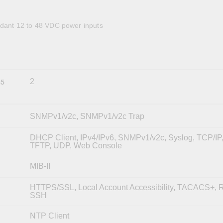
全設備
活動
IP 攝影機和影像伺服器
undant 12 to 48 VDC power inputs
2
45
SNMPv1/v2c, SNMPv1/v2c Trap
DHCP Client, IPv4/IPv6, SNMPv1/v2c, Syslog, TCP/IP, 
TFTP, UDP, Web Console
MIB-II
HTTPS/SSL, Local Account Accessibility, TACACS+,
SSH
NTP Client