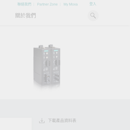
登入
聯絡我們
Partner Zone
My Moxa
關於我們
工業電腦
熱門話題
資源下載
x86 電腦
文件資料庫
ARM 電腦
案例研究
Moxa 人才小聯盟系統
掌握綠能脈動
強化 OT 網路
平板電腦
技術專文資料庫
掌握
如同美國職棒聯盟的人才育
探索 BESS（電池儲能系統）
閱讀更多網路安全專
解與
成，我們發展 Moxa 人才小聯
如何引領能源轉型，打造更潔
專家對工業網路安全
IIoT 閘道器
影片庫
造更
盟系統，透過這樣培育人才的
淨、更永續的能源環境。
實用建議，為 OT 系
模式，帶領同仁從小聯盟升上
堅實的防護力。
了解詳情
系統軟體
大聯盟，躍上國際舞台。
了解詳情
了解詳情
下載產品資料表