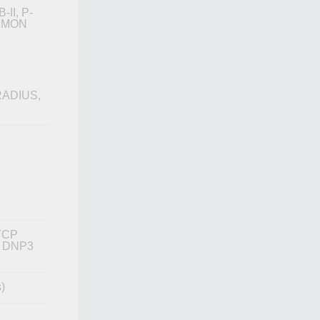
-II, P-
 RMON
 RADIUS,
TCP
, DNP3
)