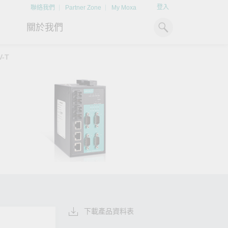
登入
聯絡我們
Partner Zone
My Moxa
關於我們
V-T
工業電腦
熱門話題
資源下載
x86 電腦
文件資料庫
ARM 電腦
案例研究
Moxa 人才小聯盟系統
掌握綠能脈動
強化 OT 網路
平板電腦
技術專文資料庫
掌握
如同美國職棒聯盟的人才育
探索 BESS（電池儲能系統）
閱讀更多網路安全專
解與
成，我們發展 Moxa 人才小聯
如何引領能源轉型，打造更潔
專家對工業網路安全
IIoT 閘道器
影片庫
造更
盟系統，透過這樣培育人才的
淨、更永續的能源環境。
實用建議，為 OT 系
模式，帶領同仁從小聯盟升上
堅實的防護力。
了解詳情
系統軟體
大聯盟，躍上國際舞台。
了解詳情
了解詳情
下載產品資料表