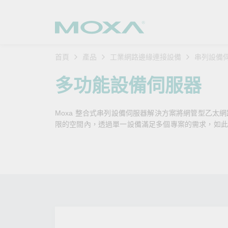
首頁
產品
工業網路邊緣連接設備
串列設備
工業網
產業聚
產品支
購買方
關於我
多功能設備伺服器
乙太網
智慧製
軟體與
公司簡
搜
Moxa 整合式串列設備伺服器解決方案將網管型乙太網
安全路
軌道運
產品 FA
緣起與
限的空間內，透過單一設備滿足多個專案的需求，如此
無線 A
電力能
安全公
客戶經
行動通訊
石化油
軟體認
企業永
乙太網
海事船
產品生
政策
網路管
智慧交
核心價
安全遠
加入我
您的 M