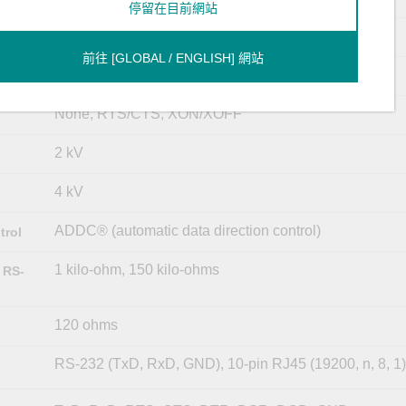
停留在目前網站
1, 1.5, 2
前往 [GLOBAL / ENGLISH] 網站
None, Even, Odd, Space, Mark
None, RTS/CTS, XON/XOFF
2 kV
4 kV
ADDC® (automatic data direction control)
trol
1 kilo-ohm, 150 kilo-ohms
 RS-
120 ohms
RS-232 (TxD, RxD, GND), 10-pin RJ45 (19200, n, 8, 1)