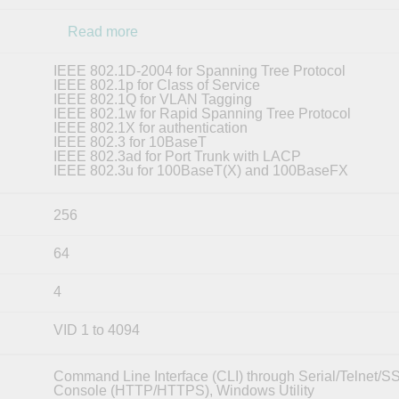
Read more
IEEE 802.1D-2004 for Spanning Tree Protocol
IEEE 802.1p for Class of Service
IEEE 802.1Q for VLAN Tagging
IEEE 802.1w for Rapid Spanning Tree Protocol
IEEE 802.1X for authentication
IEEE 802.3 for 10BaseT
IEEE 802.3ad for Port Trunk with LACP
IEEE 802.3u for 100BaseT(X) and 100BaseFX
256
64
4
VID 1 to 4094
Command Line Interface (CLI) through Serial/Telnet/
Console (HTTP/HTTPS), Windows Utility