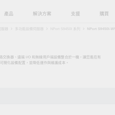
產品
解決方案
支援
購買
伺服器
多功能設備伺服器
NPort S9450I 系列
NPort S9450I-W
路基礎設施
焦
援
式
們
工業網路邊緣連接設備
技術應用
維修與保固
實踐 Moxa 理念
路交換器
造
文件
介
串列設備伺服器
工業網路資安
產品維修服務/RMA
尋經銷商
聯繫 Moxa
路交換器、遠端 I/O 和無線用戶端設備整合於一機，讓您能在有
由器
輸
Qs
創新
串列轉接器
時效性網路 (TSN)
保固政策
創造永續價值
強化 OT 網路安全
可簡化設備配置，並降低運作與維護成本。
P/橋接器/用戶端
源
告
驗與成功
協定閘道器
單對乙太網路 (SPE)
Moxa 致力實踐綠色產品政
閱讀更多網路安全專文以
策，確保產品和服務全面符合
專家對工業網路安全的見
閘道器/路由器
氣
證管理
續發展
USB 轉串列轉接器/USB 集線器
Ethernet-APL
國際和本土綠色產品規範。
實用建議，為 OT 系統打
堅實的防護力。
了解詳情
路媒體轉換器
舶
命週期管理政策
多埠串列擴充板
5G 專網
了解詳情
理軟體
通
值觀與行為準則
控制器和 I/O
OT 數據整合與應用
端存取
們
OPC UA 軟體
工業物聯網
oxa 產品需要協助嗎？
聯絡技術支援團隊