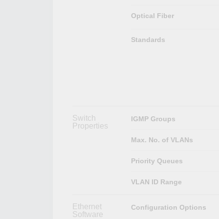
Optical Fiber
Standards
Switch
IGMP Groups
Properties
Max. No. of VLANs
Priority Queues
VLAN ID Range
Ethernet
Configuration Options
Software