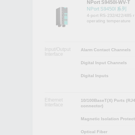
NPort S9450I-WV-T
網路安
新聞與
NPort S9450I 系列
4-port RS-232/422/485 r
operating temperature
Input/Output
Alarm Contact Channels
Interface
Digital Input Channels
Digital Inputs
Ethernet
10/100BaseT(X) Ports (RJ
Interface
connector)
Magnetic Isolation Protec
Optical Fiber