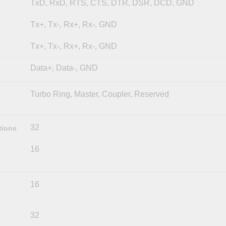
TxD, RxD, RTS, CTS, DTR, DSR, DCD, GND
Tx+, Tx-, Rx+, Rx-, GND
Tx+, Tx-, Rx+, Rx-, GND
Data+, Data-, GND
Turbo Ring, Master, Coupler, Reserved
32
tions
16
16
32