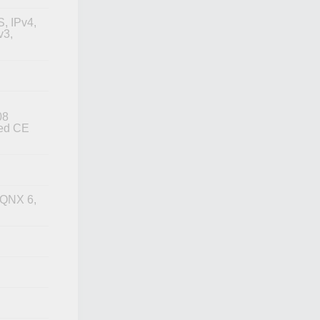
, IPv4,
v3,
08
ed CE
 QNX 6,