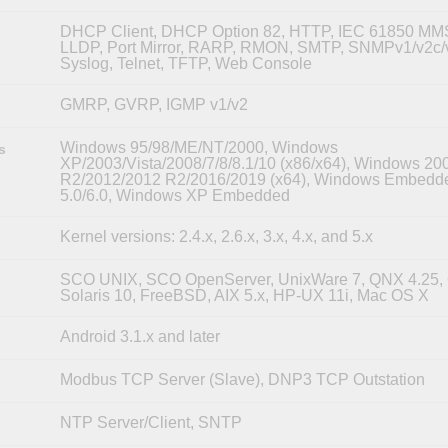
DHCP Client, DHCP Option 82, HTTP, IEC 61850 MMS
LLDP, Port Mirror, RARP, RMON, SMTP, SNMPv1/v2c/
Syslog, Telnet, TFTP, Web Console
GMRP, GVRP, IGMP v1/v2
Windows 95/98/ME/NT/2000, Windows
s
XP/2003/Vista/2008/7/8/8.1/10 (x86/x64), Windows 20
R2/2012/2012 R2/2016/2019 (x64), Windows Embedd
5.0/6.0, Windows XP Embedded
Kernel versions: 2.4.x, 2.6.x, 3.x, 4.x, and 5.x
SCO UNIX, SCO OpenServer, UnixWare 7, QNX 4.25,
Solaris 10, FreeBSD, AIX 5.x, HP-UX 11i, Mac OS X
Android 3.1.x and later
Modbus TCP Server (Slave), DNP3 TCP Outstation
NTP Server/Client, SNTP