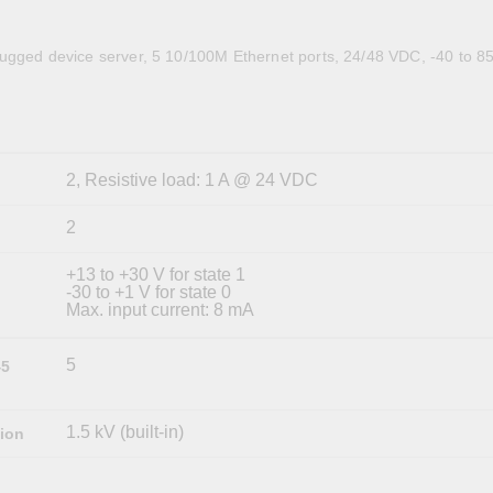
全設備
活動
IP 攝影機和影像伺服器
ugged device server, 5 10/100M Ethernet ports, 24/48 VDC, -40 to 8
2, Resistive load: 1 A @ 24 VDC
2
+13 to +30 V for state 1
-30 to +1 V for state 0
Max. input current: 8 mA
5
45
1.5 kV (built-in)
tion