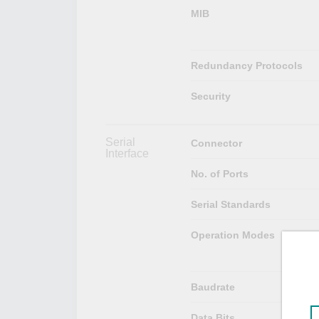
MIB
Redundancy Protocols
Security
Serial
Connector
Interface
No. of Ports
Serial Standards
Operation Modes
Baudrate
Data Bits