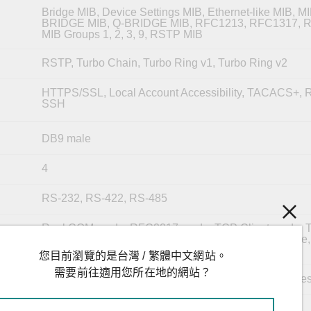
Bridge MIB, Device Settings MIB, Ethernet-like MIB, MIB
BRIDGE MIB, Q-BRIDGE MIB, RFC1213, RFC1317,
MIB Groups 1, 2, 3, 9, RSTP MIB
RSTP, Turbo Chain, Turbo Ring v1, Turbo Ring v2
HTTPS/SSL, Local Account Accessibility, TACACS+,
SSH
DB9 male
4
RS-232, RS-422, RS-485
Real COM mode, RFC2217 mode, TCP Client mode, 
Server mode, UDP mode, Modbus mode, DNP3 mode
Raw Socket mode, Disabled
您目前瀏覽的是台灣 / 繁體中文網站。
需要前往適用您所在地的網站？
50 bps to 921.6 kbps (supports non-standard baudrates
5, 6, 7, 8