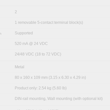
2
1 removable 5-contact terminal block(s)
Supported
n
520 mA @ 24 VDC
24/48 VDC (18 to 72 VDC)
Metal
80 x 160 x 109 mm (3.15 x 6.30 x 4.29 in)
Product only: 2.54 kg (5.60 lb)
DIN-rail mounting, Wall mounting (with optional kit)