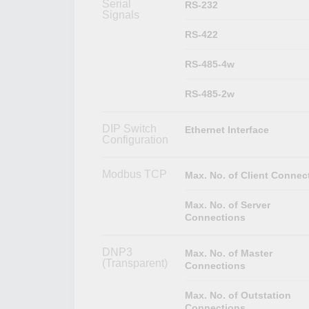
Serial
RS-232
Signals
RS-422
RS-485-4w
RS-485-2w
DIP Switch
Ethernet Interface
Configuration
Modbus TCP
Max. No. of Client Connec
Max. No. of Server
Connections
DNP3
Max. No. of Master
(Transparent)
Connections
Max. No. of Outstation
Connections