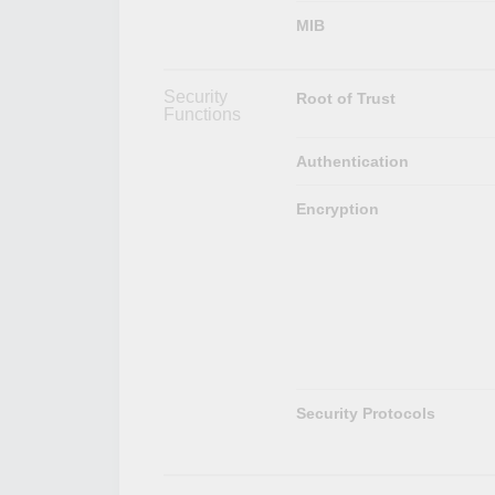
MIB
Security
Root of Trust
Functions
Authentication
Encryption
Security Protocols