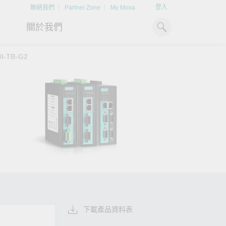
登入
聯絡我們
Partner Zone
My Moxa
關於我們
0I-TB-G2
工業電腦
熱門話題
資源下載
x86 電腦
文件資料庫
ARM 電腦
案例研究
Moxa 人才小聯盟系統
掌握綠能脈動
強化 OT 網路安
平板電腦
技術專文資料庫
掌握
如同美國職棒聯盟的人才育
探索 BESS（電池儲能系統）
閱讀更多網路安全專文
解與
成，我們發展 Moxa 人才小聯
如何引領能源轉型，打造更潔
專家對工業網路安全的
IIoT 閘道器
影片庫
造更
盟系統，透過這樣培育人才的
淨、更永續的能源環境。
實用建議，為 OT 系
模式，帶領同仁從小聯盟升上
堅實的防護力。
了解詳情
系統軟體
大聯盟，躍上國際舞台。
了解詳情
了解詳情
下載產品資料表