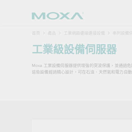
首頁
產品
工業網路邊緣連接設備
串列設備
工業網
產業聚
產品支
購買方
關於我
工業級設備伺服器
乙太網
智慧製
軟體與
公司簡
搜
Moxa 工業設備伺服器提供增強的突波保護，並通過
安全路
軌道運
產品 FA
緣起與
這些設備經過精心設計，可在石油、天然氣和電力自動
無線 A
電力能
安全公
客戶經
行動通訊
石化油
軟體認
企業永
乙太網
海事船
產品生
政策
網路管
智慧交
核心價
安全遠
加入我
您的 M