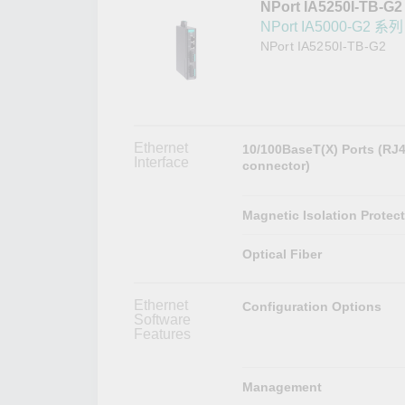
NPort IA5250I-TB-G2
網路安
新聞與
NPort IA5000-G2 系列
NPort IA5250I-TB-G2
Ethernet
10/100BaseT(X) Ports (RJ
Interface
connector)
Magnetic Isolation Protec
Optical Fiber
Ethernet
Configuration Options
Software
Features
Management