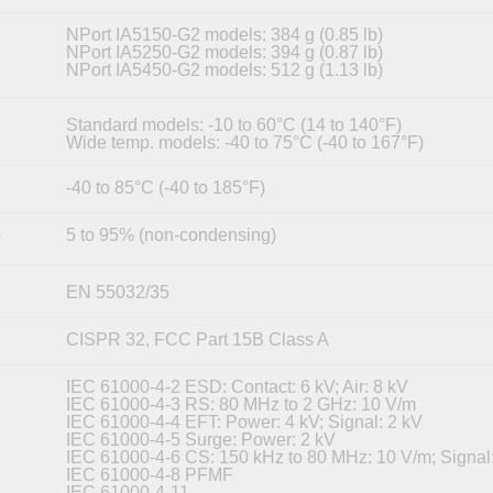
NPort IA5150-G2 models: 384 g (0.85 lb)
NPort IA5250-G2 models: 394 g (0.87 lb)
NPort IA5450-G2 models: 512 g (1.13 lb)
Standard models: -10 to 60°C (14 to 140°F)
Wide temp. models: -40 to 75°C (-40 to 167°F)
-40 to 85°C (-40 to 185°F)
5 to 95% (non-condensing)
y
EN 55032/35
CISPR 32, FCC Part 15B Class A
IEC 61000-4-2 ESD: Contact: 6 kV; Air: 8 kV
IEC 61000-4-3 RS: 80 MHz to 2 GHz: 10 V/m
IEC 61000-4-4 EFT: Power: 4 kV; Signal: 2 kV
IEC 61000-4-5 Surge: Power: 2 kV
IEC 61000-4-6 CS: 150 kHz to 80 MHz: 10 V/m; Signal
IEC 61000-4-8 PFMF
IEC 61000-4-11