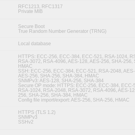
RFC1213, RFC1317
Private MIB
Secure Boot
True Random Number Generator (TRNG)
Local database
HTTPS: ECC-256, ECC-384, ECC-521, RSA-1024, R
RSA-3072, RSA-4096, AES-128, AES-256, SHA-256, 
HMAC
SSH: ECC-256, ECC-384, ECC-521, RSA-2048, AES-
AES-256, SHA-256, SHA-384, HMAC
SNMPv3: AES-128, SHA-256, SHA-384
Secure OP mode: HTTPS: ECC-256, ECC-384, ECC-5
RSA-1024, RSA-2048, RSA-3072, RSA-4096, AES-12
256, SHA-256, SHA-384, HMAC
Config file import/export: AES-256, SHA-256, HMAC
HTTPS (TLS 1.2)
SNMPv3
SSHv2