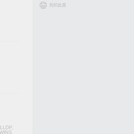
列印此頁
查看所有產品
 LLDP,
 WINS