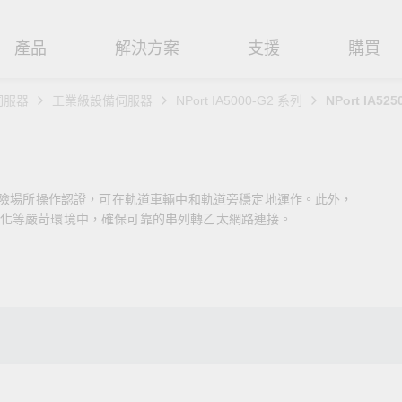
產品
解決方案
支援
購買
伺服器
工業級設備伺服器
NPort IA5000-G2 系列
NPort IA525
路基礎設施
焦
援
式
們
工業網路邊緣連接設備
技術應用
維修與保固
實踐 Moxa 理念
路交換器
造
文件
介
串列設備伺服器
工業網路資安
產品維修服務/RMA
尋經銷商
聯繫 Moxa
危險場所操作認證，可在軌道車輛中和軌道旁穩定地運作。此外，
由器
輸
Qs
創新
串列轉接器
時效性網路 (TSN)
保固政策
創造永續價值
強化 OT 網路安全
化等嚴苛環境中，確保可靠的串列轉乙太網路連接。
P/橋接器/用戶端
源
告
驗與成功
協定閘道器
單對乙太網路 (SPE)
Moxa 致力實踐綠色產品政
閱讀更多網路安全專文以
策，確保產品和服務全面符合
專家對工業網路安全的見
閘道器/路由器
氣
證管理
續發展
USB 轉串列轉接器/USB 集線器
Ethernet-APL
國際和本土綠色產品規範。
實用建議，為 OT 系統打
堅實的防護力。
了解詳情
路媒體轉換器
舶
命週期管理政策
多埠串列擴充板
5G 專網
了解詳情
理軟體
通
值觀與行為準則
控制器和 I/O
OT 數據整合與應用
端存取
們
OPC UA 軟體
工業物聯網
oxa 產品需要協助嗎？
聯絡技術支援團隊