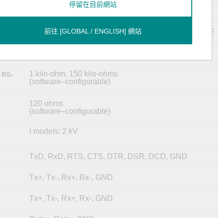
停留在目前網站
None, Even, Odd, Space, Mark
前往 [GLOBAL / ENGLISH] 網站
None, RTS/CTS, DTR/DSR, RTS Toggle, XON/XOFF
ADDC (automatic data direction control)
trol
1 kilo-ohm, 150 kilo-ohms
 RS-
(software–configurable)
120 ohms
(software–configurable)
I models: 2 kV
TxD, RxD, RTS, CTS, DTR, DSR, DCD, GND
Tx+, Tx-, Rx+, Rx-, GND
Tx+, Tx-, Rx+, Rx-, GND