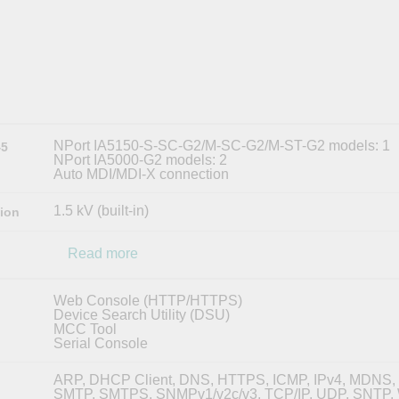
全設備
活動
IP 攝影機和影像伺服器
NPort IA5150-S-SC-G2/M-SC-G2/M-ST-G2 models: 1
45
NPort IA5000-G2 models: 2
Auto MDI/MDI-X connection
1.5 kV (built-in)
tion
Read more
Web Console (HTTP/HTTPS)
Device Search Utility (DSU)
MCC Tool
Serial Console
ARP, DHCP Client, DNS, HTTPS, ICMP, IPv4, MDNS,
SMTP, SMTPS, SNMPv1/v2c/v3, TCP/IP, UDP, SNTP,