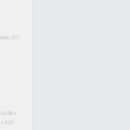
els: 377
 (0.98 x
 x 5.07