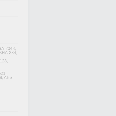
SA-2048,
SHA-384,
128,
21,
8, AES-