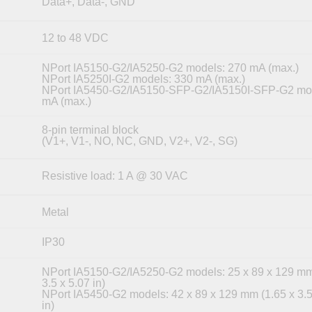
Data+, Data-, GND
12 to 48 VDC
NPort IA5150-G2/IA5250-G2 models: 270 mA (max.)
NPort IA5250I-G2 models: 330 mA (max.)
NPort IA5450-G2/IA5150-SFP-G2/IA5150I-SFP-G2 mod
mA (max.)
8-pin terminal block
(V1+, V1-, NO, NC, GND, V2+, V2-, SG)
Resistive load: 1 A @ 30 VAC
Metal
IP30
NPort IA5150-G2/IA5250-G2 models: 25 x 89 x 129 mm
3.5 x 5.07 in)
NPort IA5450-G2 models: 42 x 89 x 129 mm (1.65 x 3.5
in)