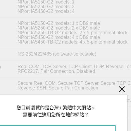
NPort IA5150-G2 models: 1
NPort IA5250-G2 models: 2
NPort IA5450-G2 models: 4
NPort IA5150-G2 models: 1 x DB9 male
NPort IA5250-G2 models: 2 x DB9 male
NPort IA5250-TB-G2 models: 2 x 5-pin terminal block
NPort IA5450-G2 models: 4 x DB9 male
NPort IA5450-TB-G2 models: 4 x 5-pin terminal block
RS-232/422/485 (software-selectable)
Real COM, TCP Server, TCP Client, UDP, Reverse Ter
s
RFC2217, Pair Connection, Disabled
Secure Real COM, Secure TCP Server, Secure TCP Cl
Reverse SSH, Secure Pair Connection
50 bps to 921.6 kbps (supports non-standard baudrates
您目前瀏覽的是台灣 / 繁體中文網站。
5, 6, 7, 8
需要前往適用您所在地的網站？
1, 1.5, 2