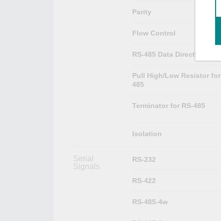
Parity
Flow Control
RS-485 Data Direction Con
Pull High/Low Resistor for
485
Terminator for RS-485
Isolation
Serial
RS-232
Signals
RS-422
RS-485-4w