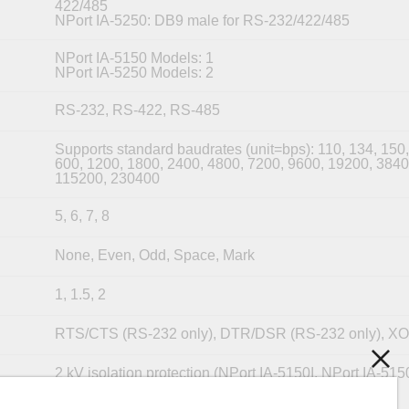
422/485
NPort IA-5250: DB9 male for RS-232/422/485
NPort IA-5150 Models: 1
NPort IA-5250 Models: 2
RS-232, RS-422, RS-485
Supports standard baudrates (unit=bps): 110, 134, 150,
600, 1200, 1800, 2400, 4800, 7200, 9600, 19200, 3840
115200, 230400
5, 6, 7, 8
None, Even, Odd, Space, Mark
1, 1.5, 2
RTS/CTS (RS-232 only), DTR/DSR (RS-232 only), 
2 kV isolation protection (NPort IA-5150I, NPort IA-51
NPort IA-5150I-S-SC)