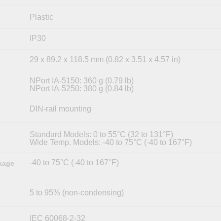
Plastic
IP30
29 x 89.2 x 118.5 mm (0.82 x 3.51 x 4.57 in)
NPort IA-5150: 360 g (0.79 lb)
NPort IA-5250: 380 g (0.84 lb)
DIN-rail mounting
Standard Models: 0 to 55°C (32 to 131°F)
Wide Temp. Models: -40 to 75°C (-40 to 167°F)
-40 to 75°C (-40 to 167°F)
kage
5 to 95% (non-condensing)
y
IEC 60068-2-32