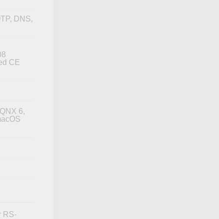
OTP, DNS,
08
ed CE
 QNX 6,
 macOS
r RS-