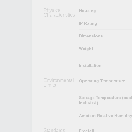
Physical
Housing
Characteristics
IP Rating
Dimensions
Weight
Installation
Environmental
Operating Temperature
Limits
Storage Temperature (pac
included)
Ambient Relative Humidit
Standards
Freefall