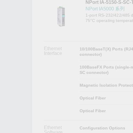
NPort IA-5150-S-SC-
網路安
新聞與
NPort IA5000 系列
1-port RS-232/422/485 d
75°C operating tempera
Ethernet
10/100BaseT(X) Ports (RJ
Interface
connector)
100BaseFX Ports (single-
SC connector)
Magnetic Isolation Protec
Optical Fiber
Optical Fiber
Ethernet
Configuration Options
Software