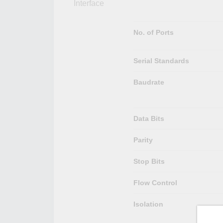
Interface
No. of Ports
Serial Standards
Baudrate
Data Bits
Parity
Stop Bits
Flow Control
Isolation