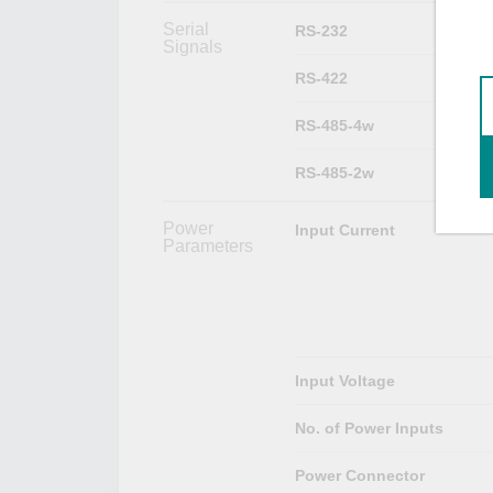
Serial
RS-232
Signals
RS-422
RS-485-4w
RS-485-2w
Power
Input Current
Parameters
Input Voltage
No. of Power Inputs
Power Connector