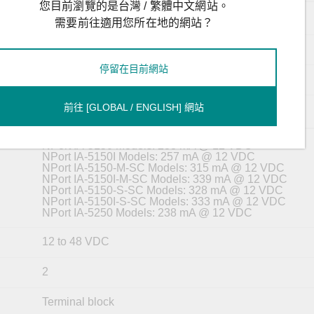
您目前瀏覽的是台灣 / 繁體中文網站。
TxD, RxD, RTS, CTS, DTR, DSR, DCD, GND
需要前往適用您所在地的網站？
Tx+, Tx-, Rx+, Rx-, GND
停留在目前網站
Tx+, Tx-, Rx+, Rx-, GND
前往 [GLOBAL / ENGLISH] 網站
Data+, Data-, GND
NPort IA-5150 Models: 238 mA @ 12 VDC
NPort IA-5150I Models: 257 mA @ 12 VDC
NPort IA-5150-M-SC Models: 315 mA @ 12 VDC
NPort IA-5150I-M-SC Models: 339 mA @ 12 VDC
NPort IA-5150-S-SC Models: 328 mA @ 12 VDC
NPort IA-5150I-S-SC Models: 333 mA @ 12 VDC
NPort IA-5250 Models: 238 mA @ 12 VDC
12 to 48 VDC
2
Terminal block