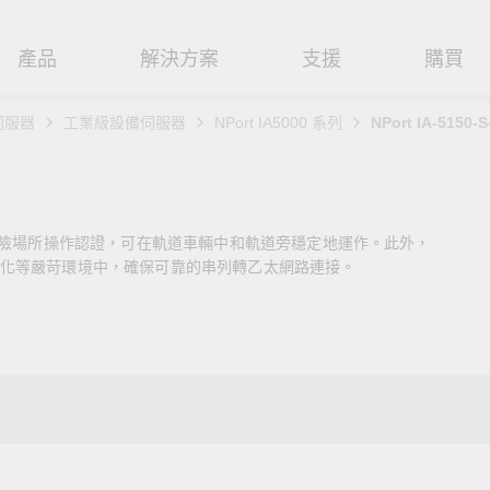
產品
解決方案
支援
購買
伺服器
工業級設備伺服器
NPort IA5000 系列
NPort IA-5150-S
路基礎設施
焦
援
式
們
工業網路邊緣連接設備
技術應用
維修與保固
實踐 Moxa 理念
路交換器
造
文件
介
串列設備伺服器
工業網路資安
產品維修服務/RMA
尋經銷商
聯繫 Moxa
危險場所操作認證，可在軌道車輛中和軌道旁穩定地運作。此外，
由器
輸
Qs
創新
串列轉接器
時效性網路 (TSN)
保固政策
創造永續價值
強化 OT 網路安全
化等嚴苛環境中，確保可靠的串列轉乙太網路連接。
P/橋接器/用戶端
源
告
驗與成功
協定閘道器
單對乙太網路 (SPE)
Moxa 致力實踐綠色產品政
閱讀更多網路安全專文以
策，確保產品和服務全面符合
專家對工業網路安全的見
閘道器/路由器
氣
證管理
續發展
USB 轉串列轉接器/USB 集線器
Ethernet-APL
國際和本土綠色產品規範。
實用建議，為 OT 系統打
堅實的防護力。
了解詳情
路媒體轉換器
舶
命週期管理政策
多埠串列擴充板
5G 專網
了解詳情
理軟體
通
值觀與行為準則
控制器和 I/O
OT 數據整合與應用
端存取
們
OPC UA 軟體
工業物聯網
oxa 產品需要協助嗎？
聯絡技術支援團隊