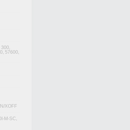
 300,
0, 57600,
XON/XOFF
50I-M-SC,