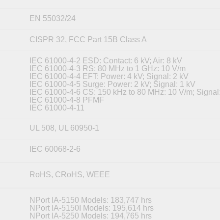
EN 55032/24
CISPR 32, FCC Part 15B Class A
IEC 61000-4-2 ESD: Contact: 6 kV; Air: 8 kV
IEC 61000-4-3 RS: 80 MHz to 1 GHz: 10 V/m
IEC 61000-4-4 EFT: Power: 4 kV; Signal: 2 kV
IEC 61000-4-5 Surge: Power: 2 kV; Signal: 1 kV
IEC 61000-4-6 CS: 150 kHz to 80 MHz: 10 V/m; Signal
IEC 61000-4-8 PFMF
IEC 61000-4-11
UL 508, UL 60950-1
IEC 60068-2-6
RoHS, CRoHS, WEEE
NPort IA-5150 Models: 183,747 hrs
NPort IA-5150I Models: 195,614 hrs
NPort IA-5250 Models: 194,765 hrs