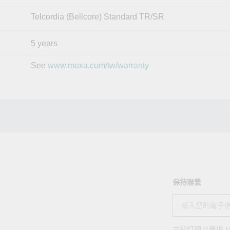
Telcordia (Bellcore) Standard TR/SR
5 years
See
www.moxa.com/tw/warranty
保持聯繫
立即訂閱以獲得 M