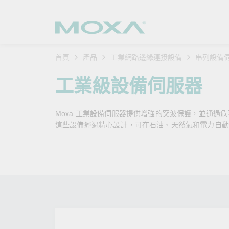
首頁
產品
工業網路邊緣連接設備
串列設備
工業網
產業聚
產品支
購買方
關於我
工業級設備伺服器
乙太網
智慧製
軟體與
公司簡
搜
Moxa 工業設備伺服器提供增強的突波保護，並通過
安全路
軌道運
產品 FA
緣起與
這些設備經過精心設計，可在石油、天然氣和電力自動
無線 A
電力能
安全公
客戶經
行動通訊
石化油
軟體認
企業永
乙太網
海事船
產品生
政策
網路管
智慧交
核心價
安全遠
加入我
您的 M