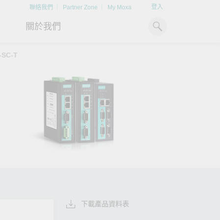
登入
聯絡我們
Partner Zone
My Moxa
關於我們
-SC-T
工業電腦
熱門話題
資源下載
x86 電腦
文件資料庫
ARM 電腦
案例研究
Moxa 人才小聯盟系統
掌握綠能脈動
強化 OT 網路
平板電腦
技術專文資料庫
掌握
如同美國職棒聯盟的人才育
探索 BESS（電池儲能系統）
閱讀更多網路安全專
解與
成，我們發展 Moxa 人才小聯
如何引領能源轉型，打造更潔
專家對工業網路安全
IIoT 閘道器
影片庫
造更
盟系統，透過這樣培育人才的
淨、更永續的能源環境。
實用建議，為 OT 系
模式，帶領同仁從小聯盟升上
堅實的防護力。
了解詳情
系統軟體
大聯盟，躍上國際舞台。
了解詳情
了解詳情
下載產品資料表