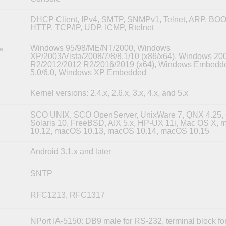
DHCP Client, IPv4, SMTP, SNMPv1, Telnet, ARP, BO
HTTP, TCP/IP, UDP, ICMP, Rtelnet
Windows 95/98/ME/NT/2000, Windows
s
XP/2003/Vista/2008/7/8/8.1/10 (x86/x64), Windows 20
R2/2012/2012 R2/2016/2019 (x64), Windows Embedd
5.0/6.0, Windows XP Embedded
Kernel versions: 2.4.x, 2.6.x, 3.x, 4.x, and 5.x
SCO UNIX, SCO OpenServer, UnixWare 7, QNX 4.25,
Solaris 10, FreeBSD, AIX 5.x, HP-UX 11i, Mac OS X,
10.12, macOS 10.13, macOS 10.14, macOS 10.15
Android 3.1.x and later
SNTP
RFC1213, RFC1317
NPort IA-5150: DB9 male for RS-232, terminal block fo