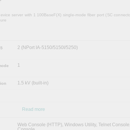
T
全設備
活動
IP 攝影機和影像伺服器
evice server with 1 100BaseF(X) single-mode fiber port (SC connecto
ture
2 (NPort IA-5150/5150I/5250)
45
1
mode
1.5 kV (built-in)
tion
Read more
Web Console (HTTP), Windows Utility, Telnet Console,
Console