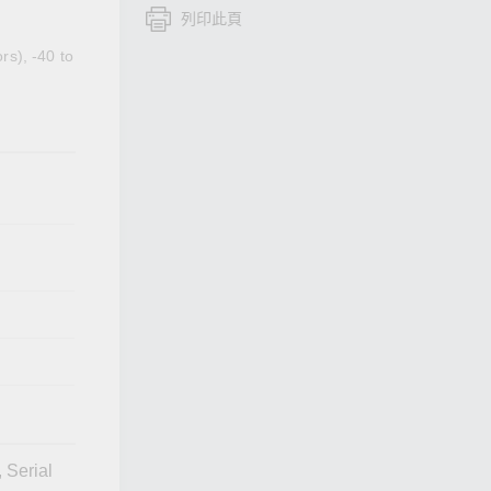
列印此頁
查看所有產品
rs), -40 to
 Serial