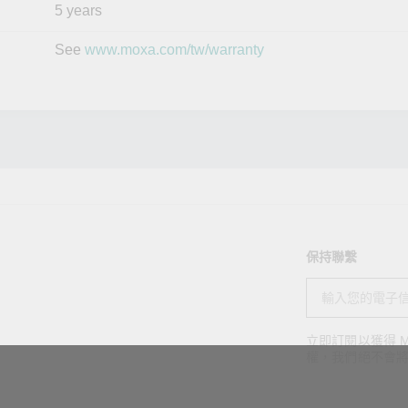
5 years
See
www.moxa.com/tw/warranty
保持聯繫
立即訂閱以獲得 M
權，我們絕不會