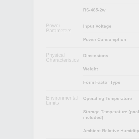
RS-485-2w
Power
Input Voltage
Parameters
Power Consumption
Physical
Dimensions
Characteristics
Weight
Form Factor Type
Environmental
Operating Temperature
Limits
Storage Temperature (pac
included)
Ambient Relative Humidit