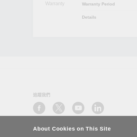
Warranty
Warranty Period
Details
追蹤我們
About Cookies on This Site