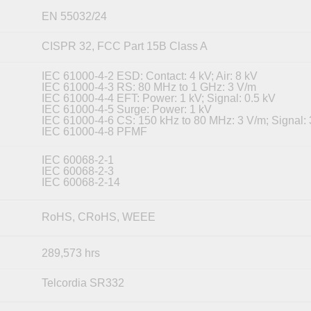
EN 55032/24
CISPR 32, FCC Part 15B Class A
IEC 61000-4-2 ESD: Contact: 4 kV; Air: 8 kV
IEC 61000-4-3 RS: 80 MHz to 1 GHz: 3 V/m
IEC 61000-4-4 EFT: Power: 1 kV; Signal: 0.5 kV
IEC 61000-4-5 Surge: Power: 1 kV
IEC 61000-4-6 CS: 150 kHz to 80 MHz: 3 V/m; Signal:
IEC 61000-4-8 PFMF
IEC 60068-2-1
IEC 60068-2-3
IEC 60068-2-14
RoHS, CRoHS, WEEE
289,573 hrs
Telcordia SR332