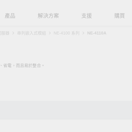
產品
解決方案
支援
購買
伺服器
串列嵌入式模組
NE-4100 系列
NE-4110A
路基礎設施
焦
援
式
們
工業網路邊緣連接設備
技術應用
維修與保固
實踐 Moxa 理念
路交換器
造
文件
介
串列設備伺服器
工業網路資安
產品維修服務/RMA
尋經銷商
聯繫 Moxa
巧、省電，而且易於整合。
由器
輸
Qs
創新
串列轉接器
時效性網路 (TSN)
保固政策
創造永續價值
強化 OT 網路安全
P/橋接器/用戶端
源
告
驗與成功
協定閘道器
單對乙太網路 (SPE)
Moxa 致力實踐綠色產品政
閱讀更多網路安全專文以
策，確保產品和服務全面符合
專家對工業網路安全的見
閘道器/路由器
氣
證管理
續發展
USB 轉串列轉接器/USB 集線器
Ethernet-APL
國際和本土綠色產品規範。
實用建議，為 OT 系統打
堅實的防護力。
了解詳情
路媒體轉換器
舶
命週期管理政策
多埠串列擴充板
5G 專網
了解詳情
理軟體
通
值觀與行為準則
控制器和 I/O
OT 數據整合與應用
端存取
們
OPC UA 軟體
工業物聯網
oxa 產品需要協助嗎？
聯絡技術支援團隊