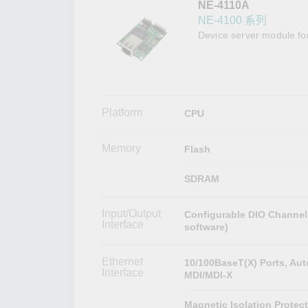
NE-4110A
網路安
新聞與
NE-4100 系列
Device server module fo
Platform
CPU
Memory
Flash
SDRAM
Input/Output
Configurable DIO Channel
Interface
software)
Ethernet
10/100BaseT(X) Ports, Aut
Interface
MDI/MDI-X
Magnetic Isolation Protec