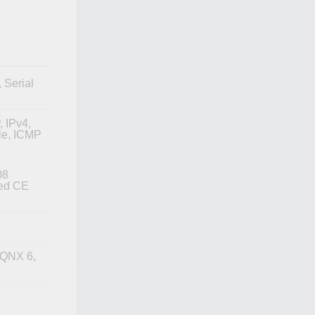
 Serial
 IPv4,
le, ICMP
08
ed CE
 QNX 6,