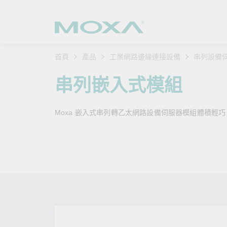
首頁
產品
工業網路邊緣連接設備
串列設備
工業網
產業聚
產品支
購買方
關於我
串列嵌入式模組
乙太網
智慧製
軟體與
公司簡
搜
Moxa 嵌入式串列轉乙太網路設備伺服器模組體積輕
安全路
軌道運
產品 FA
緣起與
無線 A
電力能
安全公
客戶經
行動通訊
石化油
軟體認
企業永
乙太網
海事船
產品生
政策
網路管
智慧交
核心價
安全遠
加入我
您的 M