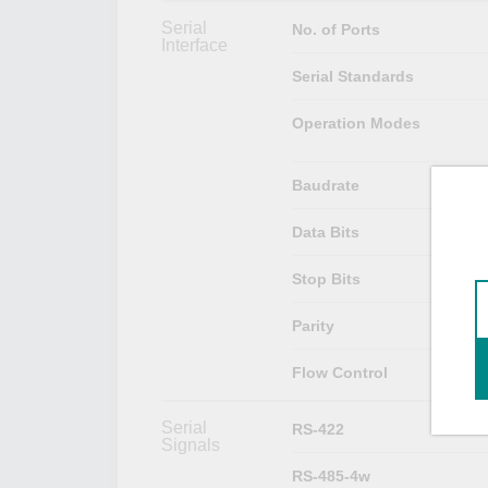
Serial
No. of Ports
Interface
Serial Standards
Operation Modes
Baudrate
Data Bits
Stop Bits
Parity
Flow Control
Serial
RS-422
Signals
RS-485-4w