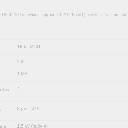
全設備
活動
IP 攝影機和影像伺服器
r RS-422/485 devices, supports 10/100BaseT(x) with RJ45 connector
16-bit MCU
2 MB
1 MB
4
s (by
8-pin RJ45
o
1.5 kV (built-in)
tion