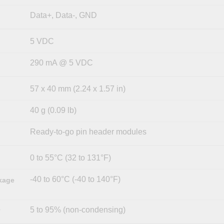
Data+, Data-, GND
5 VDC
290 mA @ 5 VDC
57 x 40 mm (2.24 x 1.57 in)
40 g (0.09 lb)
Ready-to-go pin header modules
0 to 55°C (32 to 131°F)
-40 to 60°C (-40 to 140°F)
kage
5 to 95% (non-condensing)
y