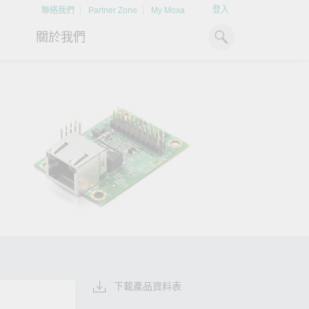
登入
聯絡我們
Partner Zone
My Moxa
關於我們
工業電腦
熱門話題
資源下載
x86 電腦
文件資料庫
ARM 電腦
案例研究
Moxa 人才小聯盟系統
掌握綠能脈動
強化 OT 網路
平板電腦
技術專文資料庫
掌握
如同美國職棒聯盟的人才育
探索 BESS（電池儲能系統）
閱讀更多網路安全專
解與
成，我們發展 Moxa 人才小聯
如何引領能源轉型，打造更潔
專家對工業網路安全
IIoT 閘道器
影片庫
造更
盟系統，透過這樣培育人才的
淨、更永續的能源環境。
實用建議，為 OT 系
模式，帶領同仁從小聯盟升上
堅實的防護力。
了解詳情
系統軟體
大聯盟，躍上國際舞台。
了解詳情
了解詳情
下載產品資料表