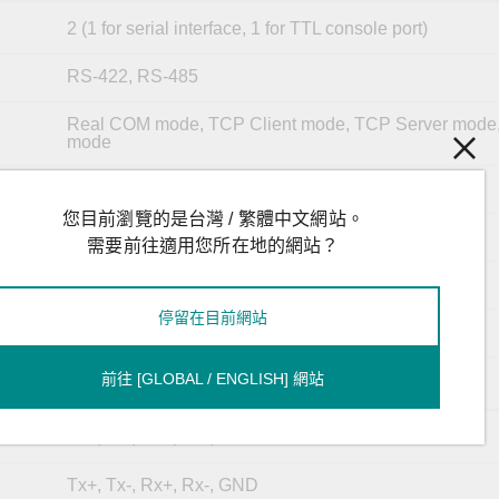
2 (1 for serial interface, 1 for TTL console port)
RS-422, RS-485
Real COM mode, TCP Client mode, TCP Server mode
mode
110 bps to 230.4 kbps
您目前瀏覽的是台灣 / 繁體中文網站。
5, 6, 7, 8
需要前往適用您所在地的網站？
1, 1.5, 2
停留在目前網站
None, Even, Odd, Space, Mark
None, RTS/CTS, DTR/DSR, XON/XOFF
前往 [GLOBAL / ENGLISH] 網站
Tx+, Tx-, Rx+, Rx-, GND
Tx+, Tx-, Rx+, Rx-, GND