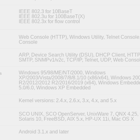
IEEE 802.3 for 10BaseT
IEEE 802.3u for 100BaseT(X)
IEEE 802.3x for flow control
Web Console (HTTP), Windows Utility, Telnet Console,
Console
ARP, Device Search Utility (DSU), DHCP Client, HTTP,
SMTP, SNMPv1/v2c, TCP/IP, Telnet, UDP, Web Conso
Windows 95/98/ME/NT/2000, Windows
s
XP/2003/Vista/2008/7/8/8.1/10 (x86/x64), Windows 20
R2/2012/2012 R2/2016/2019 (x64), Windows Embedd
5.0/6.0, Windows XP Embedded
Kernel versions: 2.4.x, 2.6.x, 3.x, 4.x, and 5.x
SCO UNIX, SCO OpenServer, UnixWare 7, QNX 4.25,
Solaris 10, FreeBSD, AIX 5.x, HP-UX 11i, Mac OS X
Android 3.1.x and later