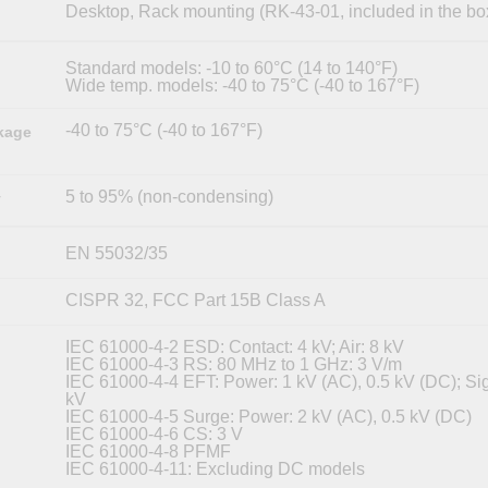
Desktop, Rack mounting (RK-43-01, included in the bo
Standard models: -10 to 60°C (14 to 140°F)
Wide temp. models: -40 to 75°C (-40 to 167°F)
-40 to 75°C (-40 to 167°F)
kage
5 to 95% (non-condensing)
y
EN 55032/35
CISPR 32, FCC Part 15B Class A
IEC 61000-4-2 ESD: Contact: 4 kV; Air: 8 kV
IEC 61000-4-3 RS: 80 MHz to 1 GHz: 3 V/m
IEC 61000-4-4 EFT: Power: 1 kV (AC), 0.5 kV (DC); Sig
kV
IEC 61000-4-5 Surge: Power: 2 kV (AC), 0.5 kV (DC)
IEC 61000-4-6 CS: 3 V
IEC 61000-4-8 PFMF
IEC 61000-4-11: Excluding DC models