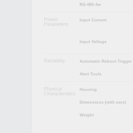
RS-485-4w
Power
Input Current
Parameters
Input Voltage
Reliability
Automatic Reboot Trigger
Alert Tools
Physical
Housing
Characteristics
Dimensions (with ears)
Weight