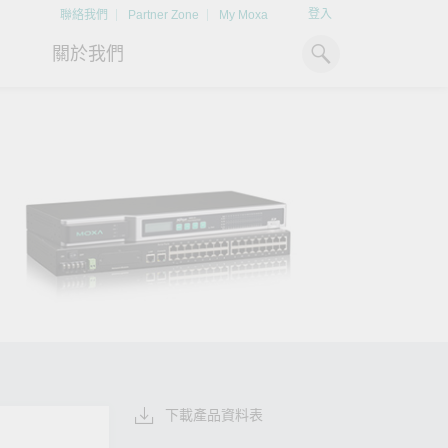
登入
聯絡我們
Partner Zone
My Moxa
關於我們
工業電腦
熱門話題
資源下載
x86 電腦
文件資料庫
ARM 電腦
案例研究
Moxa 人才小聯盟系統
掌握綠能脈動
強化 OT 網路
平板電腦
技術專文資料庫
掌握
如同美國職棒聯盟的人才育
探索 BESS（電池儲能系統）
閱讀更多網路安全專
解與
成，我們發展 Moxa 人才小聯
如何引領能源轉型，打造更潔
專家對工業網路安全
IIoT 閘道器
影片庫
造更
盟系統，透過這樣培育人才的
淨、更永續的能源環境。
實用建議，為 OT 系
模式，帶領同仁從小聯盟升上
堅實的防護力。
了解詳情
系統軟體
大聯盟，躍上國際舞台。
了解詳情
了解詳情
下載產品資料表