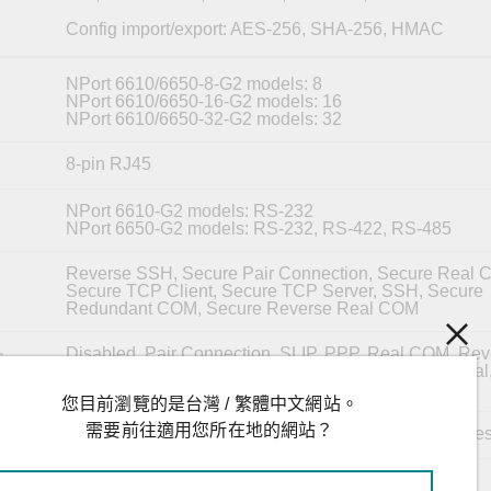
Config import/export: AES-256, SHA-256, HMAC
NPort 6610/6650-8-G2 models: 8
NPort 6610/6650-16-G2 models: 16
NPort 6610/6650-32-G2 models: 32
8-pin RJ45
NPort 6610-G2 models: RS-232
NPort 6650-G2 models: RS-232, RS-422, RS-485
Reverse SSH, Secure Pair Connection, Secure Real 
Secure TCP Client, Secure TCP Server, SSH, Secure
Redundant COM, Secure Reverse Real COM
Disabled, Pair Connection, SLIP, PPP, Real COM, Rev
s
Terminal, RFC2217, TCP Client, TCP Server, Terminal
Redundant COM, Reverse Real COM
您目前瀏覽的是台灣 / 繁體中文網站。
需要前往適用您所在地的網站？
50 bps to 921.6 kbps (supports non-standard baudrates
5, 6, 7, 8