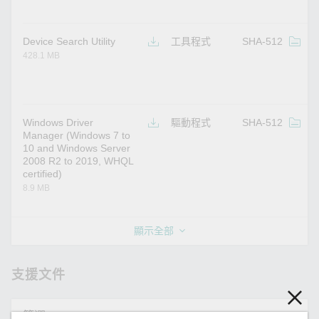
Device Search Utility
工具程式
SHA-512
v
428.1 MB
Windows Driver
驅動程式
SHA-512
v
Manager (Windows 7 to
10 and Windows Server
2008 R2 to 2019, WHQL
certified)
8.9 MB
顯示全部
支援文件
篩選