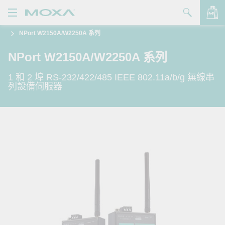
NPort W2150A/W2250A 系列
產品
NPort W2150A/W2250A 系列
解決方案
查看詢價明細
1 和 2 埠 RS-232/422/485 IEEE 802.11a/b/g 無線串
支援
列設備伺服器
購買
關於我們
聯絡我們
Partner Zone
My Moxa