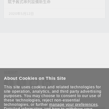
賦予舊式串列設備新生命
2020年5月12日
追蹤我們
About Cookies on This Site
This site uses cookies and related technologies for
site operation, analytics, and third party advertising
purposes. You may choose to consent to our use of
these technologies, reject non-essential
保持聯繫
technologies, or further
manage your preferences
.
Detailed information and how to withdraw your