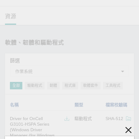
資源
軟體、韌體和驅動程式
篩選
全部
驅動程式
韌體
程式庫
軟體套件
工具程式
名稱
類型
檔案校驗碼
Driver for OnCell
驅動程式
SHA-512
v
G3101-HSPA Series
(Windows Driver
Manager (for Windows