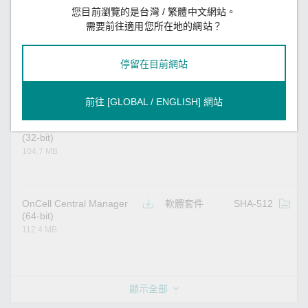
7, Server 2008, or later)
您目前瀏覽的是台灣 / 繁體中文網站。
)
需要前往適用您所在地的網站？
2.8 MB
停留在目前網站
Firmware for OnCell
韌體
SHA-512
v
G3101-HSPA Series
2.3 MB
前往 [GLOBAL / ENGLISH] 網站
OnCell Central Manager
軟體套件
SHA-512
v
(32-bit)
104.7 MB
OnCell Central Manager
軟體套件
SHA-512
v
(64-bit)
112.4 MB
顯示全部