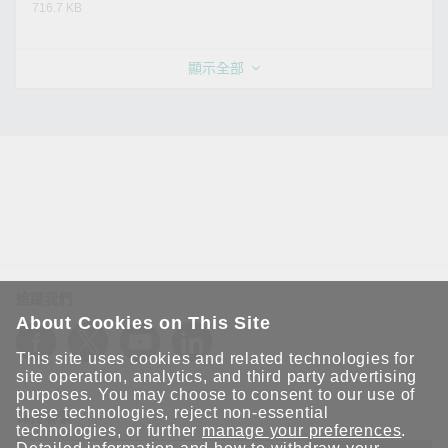
716.7 KB
顯示全部
追蹤我們
About Cookies on This Site
This site uses cookies and related technologies for
site operation, analytics, and third party advertising
purposes. You may choose to consent to our use of
these technologies, reject non-essential
保持聯繫
technologies, or further
manage your preferences
.