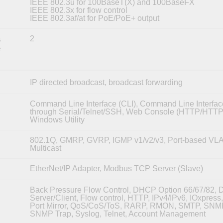
IEEE 802.3u for 100BaseT(X) and 100BaseFX
IEEE 802.3x for flow control
IEEE 802.3af/at for PoE/PoE+ output
2
s
e
IP directed broadcast, broadcast forwarding
Command Line Interface (CLI), Command Line Interfac
through Serial/Telnet/SSH, Web Console (HTTP/HTTP
Windows Utility
802.1Q, GMRP, GVRP, IGMP v1/v2/v3, Port-based VLAN
Multicast
EtherNet/IP Adapter, Modbus TCP Server (Slave)
Back Pressure Flow Control, DHCP Option 66/67/82,
Server/Client, Flow control, HTTP, IPv4/IPv6, IOxpress
Port Mirror, QoS/CoS/ToS, RARP, RMON, SMTP, SNMP
SNMP Trap, Syslog, Telnet, Account Management