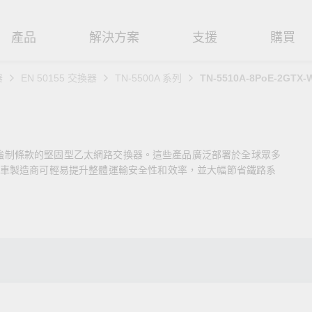
產品
解決方案
支援
購買
器
EN 50155 交換器
TN-5500A 系列
TN-5510A-8PoE-2GTX-
路基礎設施
焦
援
式
們
工業網路邊緣連接設備
技術應用
維修與保固
實踐 Moxa 理念
路交換器
造
文件
介
串列設備伺服器
工業網路資安
產品維修服務/RMA
尋經銷商
聯繫 Moxa
155 標準強制條款的堅固型乙太網路交換器。這些產品廣泛部署於全球眾多
由器
輸
Qs
創新
串列轉接器
時效性網路 (TSN)
保固政策
創造永續價值
強化 OT 網路安全
車製造商可輕易提升整體運輸安全性和效率，並大幅節省鐵路系
P/橋接器/用戶端
源
告
驗與成功
協定閘道器
單對乙太網路 (SPE)
Moxa 致力實踐綠色產品政
閱讀更多網路安全專文以
策，確保產品和服務全面符合
專家對工業網路安全的見
閘道器/路由器
氣
證管理
續發展
USB 轉串列轉接器/USB 集線器
Ethernet-APL
國際和本土綠色產品規範。
實用建議，為 OT 系統打
堅實的防護力。
了解詳情
路媒體轉換器
舶
命週期管理政策
多埠串列擴充板
5G 專網
了解詳情
理軟體
通
值觀與行為準則
控制器和 I/O
OT 數據整合與應用
端存取
們
OPC UA 軟體
工業物聯網
oxa 產品需要協助嗎？
聯絡技術支援團隊