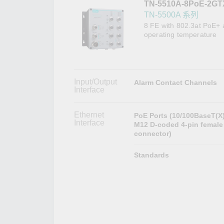
TN-5510A-8PoE-2GT
網路安
新聞與
TN-5500A 系列
8 FE with 802.3at PoE+ 
operating temperature
Input/Output
Alarm Contact Channels
Interface
Ethernet
PoE Ports (10/100BaseT(X)
Interface
M12 D-coded 4-pin female
connector)
Standards