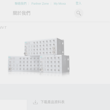
登入
聯絡我們
Partner Zone
My Moxa
關於我們
WV-T
工業電腦
熱門話題
資源下載
x86 電腦
文件資料庫
ARM 電腦
案例研究
Moxa 人才小聯盟系統
掌握綠能脈動
強化 OT 網路
平板電腦
技術專文資料庫
掌握
如同美國職棒聯盟的人才育
探索 BESS（電池儲能系統）
閱讀更多網路安全專
解與
成，我們發展 Moxa 人才小聯
如何引領能源轉型，打造更潔
專家對工業網路安全
IIoT 閘道器
影片庫
造更
盟系統，透過這樣培育人才的
淨、更永續的能源環境。
實用建議，為 OT 系
模式，帶領同仁從小聯盟升上
堅實的防護力。
了解詳情
系統軟體
大聯盟，躍上國際舞台。
了解詳情
了解詳情
下載產品資料表