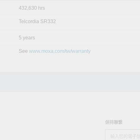
432,630 hrs
Telcordia SR332
5 years
See
www.moxa.com/tw/warranty
保持聯繫