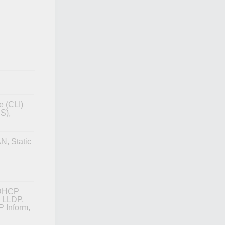
e (CLI)
S),
, Static
 DHCP
, LLDP,
 Inform,