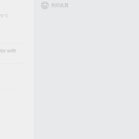
列印此頁
查看所有產品
75°C
tor with