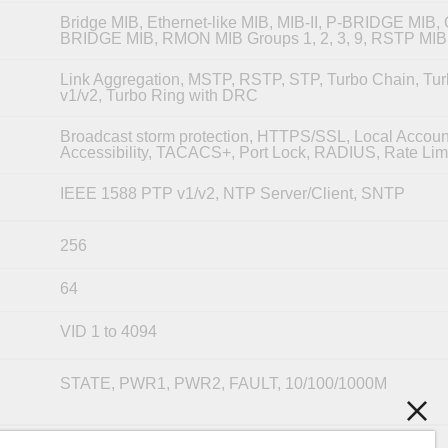
Bridge MIB, Ethernet-like MIB, MIB-II, P-BRIDGE MIB, 
BRIDGE MIB, RMON MIB Groups 1, 2, 3, 9, RSTP MIB
Link Aggregation, MSTP, RSTP, STP, Turbo Chain, Tu
v1/v2, Turbo Ring with DRC
Broadcast storm protection, HTTPS/SSL, Local Accoun
Accessibility, TACACS+, Port Lock, RADIUS, Rate Lim
IEEE 1588 PTP v1/v2, NTP Server/Client, SNTP
256
64
VID 1 to 4094
STATE, PWR1, PWR2, FAULT, 10/100/1000M