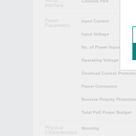
Serial
Console Port
Interface
Power
Input Current
Parameters
Input Voltage
No. of Power Inputs
Operating Voltage
Overload Current Protecti
Power Connector
Reverse Polarity Protectio
Total PoE Power Budget
Physical
Housing
Characteristics