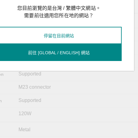
M12 A-coded male connector
您目前瀏覽的是台灣 / 繁體中文網站。
需要前往適用您所在地的網站？
24-110 VDC, 6.8A max.
Redundant dual inputs, 24/36/48/72/96/110 VDC
停留在目前網站
2
前往 [GLOBAL / ENGLISH] 網站
16.8 to 137.5 VDC
Supported
on
M23 connector
Supported
n
120W
Metal