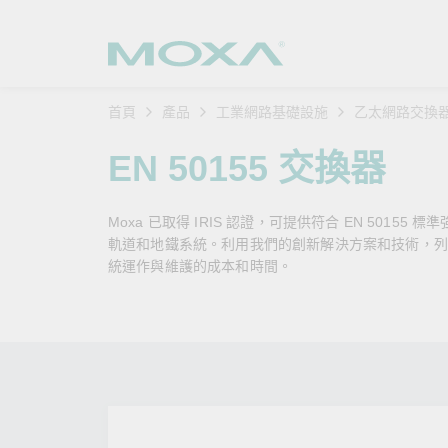
首頁
產品
工業網路基礎設施
乙太網路交換
工業網
產業聚
產品支
購買方
關於我
EN 50155 交換器
乙太網
智慧製
軟體與
公司簡
搜
Moxa 已取得 IRIS 認證，可提供符合 EN 50
安全路
軌道運
產品 FA
緣起與
軌道和地鐵系統。利用我們的創新解決方案和技術，列
統運作與維護的成本和時間。
無線 A
電力能
安全公
客戶經
行動通訊
石化油
軟體認
企業永
乙太網
海事船
產品生
政策
網路管
智慧交
核心價
安全遠
加入我
您的 M