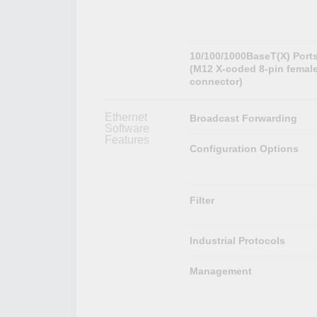
10/100/1000BaseT(X) Port
(M12 X-coded 8-pin femal
connector)
Ethernet
Broadcast Forwarding
Software
Features
Configuration Options
Filter
Industrial Protocols
Management