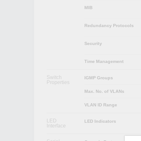
MIB
Redundancy Protocols
Security
Time Management
Switch
IGMP Groups
Properties
Max. No. of VLANs
VLAN ID Range
LED
LED Indicators
Interface