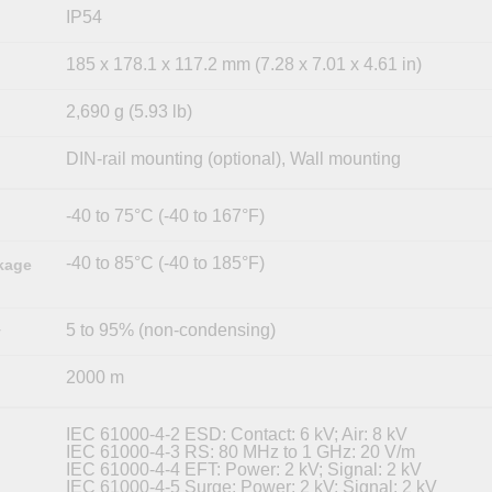
IP54
185 x 178.1 x 117.2 mm (7.28 x 7.01 x 4.61 in)
2,690 g (5.93 lb)
DIN-rail mounting (optional), Wall mounting
-40 to 75°C (-40 to 167°F)
-40 to 85°C (-40 to 185°F)
kage
5 to 95% (non-condensing)
y
2000 m
IEC 61000-4-2 ESD: Contact: 6 kV; Air: 8 kV
IEC 61000-4-3 RS: 80 MHz to 1 GHz: 20 V/m
IEC 61000-4-4 EFT: Power: 2 kV; Signal: 2 kV
IEC 61000-4-5 Surge: Power: 2 kV; Signal: 2 kV