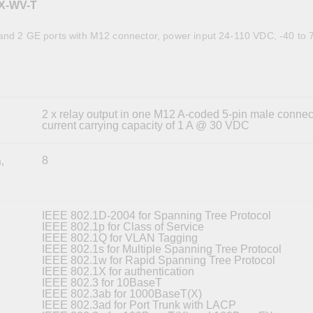
X-WV-T
全設備
活動
IP 攝影機和影像伺服器
and 2 GE ports with M12 connector, power input 24-110 VDC, -40 to 
2 x relay output in one M12 A-coded 5-pin male connec
current carrying capacity of 1 A @ 30 VDC
8
,
IEEE 802.1D-2004 for Spanning Tree Protocol
IEEE 802.1p for Class of Service
IEEE 802.1Q for VLAN Tagging
IEEE 802.1s for Multiple Spanning Tree Protocol
IEEE 802.1w for Rapid Spanning Tree Protocol
IEEE 802.1X for authentication
IEEE 802.3 for 10BaseT
IEEE 802.3ab for 1000BaseT(X)
IEEE 802.3ad for Port Trunk with LACP