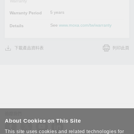
Warranty
5 years
Warranty Period
See
www.moxa.com/tw/warranty
Details
下載產品資料表
列印此頁
追蹤我們
About Cookies on This Site
This site uses cookies and related technologies for