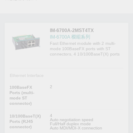
IM-6700A-2MST4TX
IM-6700A 模組系列
Fast Ethernet module with 2 multi-
mode 100BaseFX ports with ST
connectors, 4 10/100BaseT(X) ports
Ethernet Interface
2
100BaseFX
Ports (multi-
mode ST
connector)
4
10/100BaseT(X)
Auto negotiation speed
Ports (RJ45
Full/Half duplex mode
connector)
Auto MDI/MDI-X connection