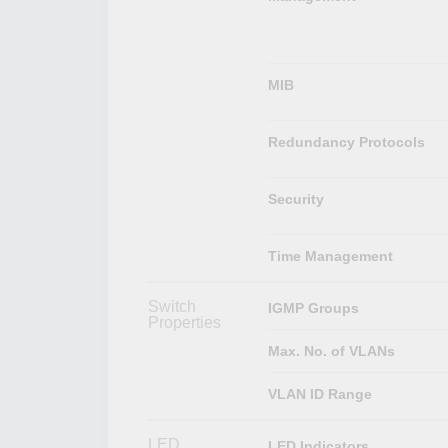
MIB
Redundancy Protocols
Security
Time Management
Switch
IGMP Groups
Properties
Max. No. of VLANs
VLAN ID Range
LED
LED Indicators