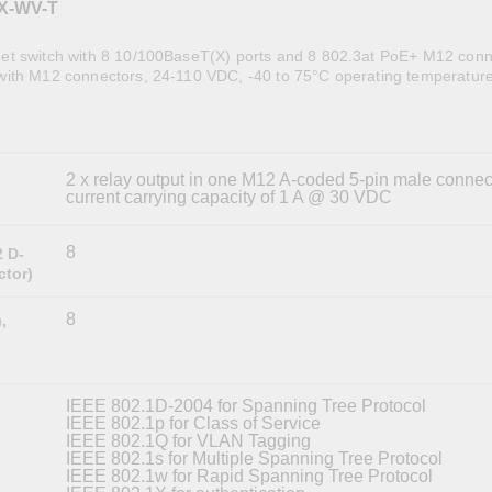
X-WV-T
全設備
活動
IP 攝影機和影像伺服器
t switch with 8 10/100BaseT(X) ports and 8 802.3at PoE+ M12 conn
ith M12 connectors, 24-110 VDC, -40 to 75°C operating temperatur
2 x relay output in one M12 A-coded 5-pin male connec
current carrying capacity of 1 A @ 30 VDC
8
2 D-
ctor)
8
,
IEEE 802.1D-2004 for Spanning Tree Protocol
IEEE 802.1p for Class of Service
IEEE 802.1Q for VLAN Tagging
IEEE 802.1s for Multiple Spanning Tree Protocol
IEEE 802.1w for Rapid Spanning Tree Protocol