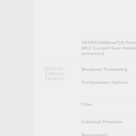
10/100/1000BaseT(X) Port
(M12 X-coded 8-pin femal
connector)
Ethernet
Broadcast Forwarding
Software
Features
Configuration Options
Filter
Industrial Protocols
Management