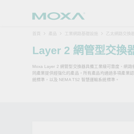
首頁
產品
工業網路基礎設施
乙太網路交換
工業網
產業聚
產品支
購買方
關於我
Layer 2 網管型交換
乙太網
智慧製
軟體與
公司簡
搜
Moxa Layer 2 網管型交換器具備工業級可靠度、網
安全路
軌道運
產品 FA
緣起與
同產業提供經強化的產品，所有產品均通過多項產業認證，例如
統標準，以及 NEMA TS2 智慧運輸系統標準。
無線 A
電力能
安全公
客戶經
行動通訊
石化油
軟體認
企業永
乙太網
海事船
產品生
政策
網路管
智慧交
核心價
安全遠
加入我
您的 M