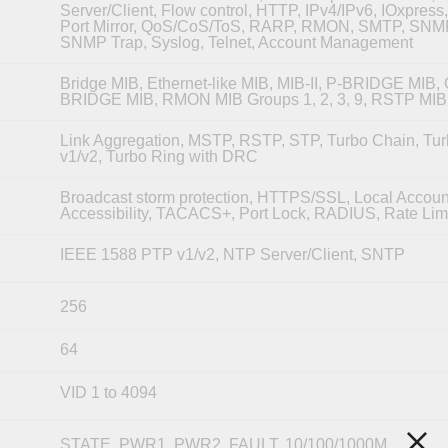
Server/Client, Flow control, HTTP, IPv4/IPv6, IOxpress
Port Mirror, QoS/CoS/ToS, RARP, RMON, SMTP, SNMP
SNMP Trap, Syslog, Telnet, Account Management
Bridge MIB, Ethernet-like MIB, MIB-II, P-BRIDGE MIB, 
BRIDGE MIB, RMON MIB Groups 1, 2, 3, 9, RSTP MIB
Link Aggregation, MSTP, RSTP, STP, Turbo Chain, Tu
v1/v2, Turbo Ring with DRC
Broadcast storm protection, HTTPS/SSL, Local Accoun
Accessibility, TACACS+, Port Lock, RADIUS, Rate Lim
IEEE 1588 PTP v1/v2, NTP Server/Client, SNTP
256
64
VID 1 to 4094
STATE, PWR1, PWR2, FAULT, 10/100/1000M