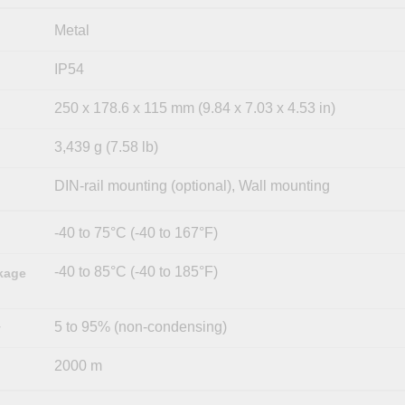
Metal
IP54
250 x 178.6 x 115 mm (9.84 x 7.03 x 4.53 in)
3,439 g (7.58 lb)
DIN-rail mounting (optional), Wall mounting
-40 to 75°C (-40 to 167°F)
-40 to 85°C (-40 to 185°F)
kage
5 to 95% (non-condensing)
y
2000 m