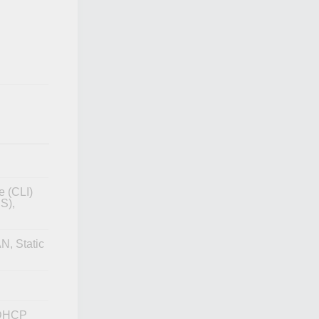
e (CLI)
S),
, Static
 DHCP