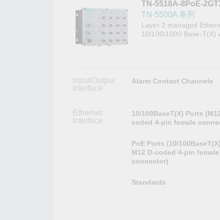
TN-5518A-8PoE-2GT
網路安
新聞與
TN-5500A 系列
Layer 2 managed Etherne
10/100/1000 Base-T(X) w
Input/Output
Alarm Contact Channels
Interface
Ethernet
10/100BaseT(X) Ports (M1
Interface
coded 4-pin female conne
PoE Ports (10/100BaseT(X)
M12 D-coded 4-pin female
connector)
Standards