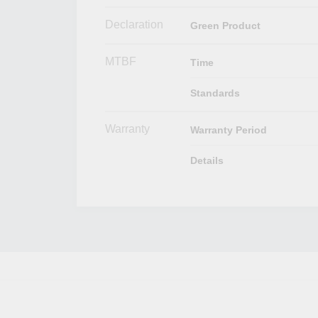
Declaration
Green Product
MTBF
Time
Standards
Warranty
Warranty Period
Details