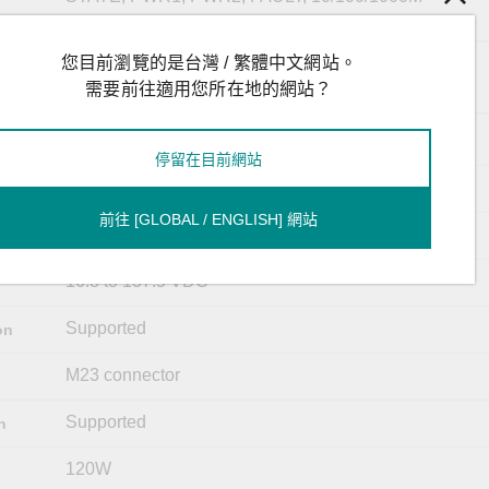
您目前瀏覽的是台灣 / 繁體中文網站。
M12 A-coded male connector
需要前往適用您所在地的網站？
24-110 VDC, 7.1A max.
停留在目前網站
Redundant dual inputs, 24/36/48/72/96/110 VDC
前往 [GLOBAL / ENGLISH] 網站
2
16.8 to 137.5 VDC
Supported
on
M23 connector
Supported
n
120W