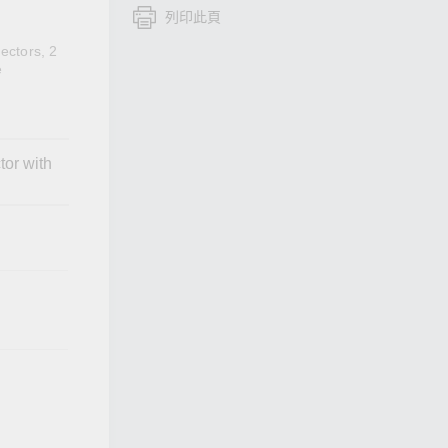
列印此頁
查看所有產品
ectors, 2
e
tor with