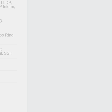
, LLDP,
 Inform,
Q-
rbo Ring
t
it, SSH