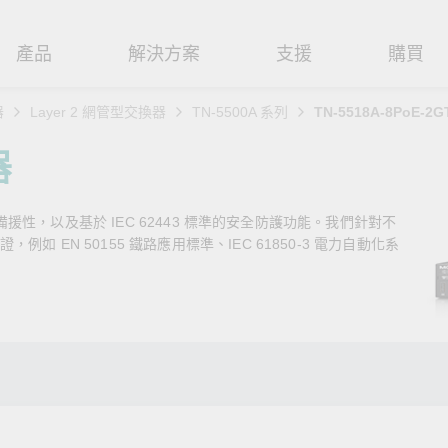
產品
解決方案
支援
購買
器
Layer 2 網管型交換器
TN-5500A 系列
TN-5518A-8PoE-2G
路基礎設施
焦
援
式
們
工業網路邊緣連接設備
技術應用
維修與保固
實踐 Moxa 理念
器
路交換器
造
文件
介
串列設備伺服器
工業網路資安
產品維修服務/RMA
尋經銷商
聯繫 Moxa
路備援性，以及基於 IEC 62443 標準的安全防護功能。我們針對不
由器
輸
Qs
創新
串列轉接器
時效性網路 (TSN)
保固政策
創造永續價值
強化 OT 網路安全
 EN 50155 鐵路應用標準、IEC 61850-3 電力自動化系
P/橋接器/用戶端
源
告
驗與成功
協定閘道器
單對乙太網路 (SPE)
Moxa 致力實踐綠色產品政
閱讀更多網路安全專文以
策，確保產品和服務全面符合
專家對工業網路安全的見
閘道器/路由器
氣
證管理
續發展
USB 轉串列轉接器/USB 集線器
Ethernet-APL
國際和本土綠色產品規範。
實用建議，為 OT 系統打
堅實的防護力。
了解詳情
路媒體轉換器
舶
命週期管理政策
多埠串列擴充板
5G 專網
了解詳情
理軟體
通
值觀與行為準則
控制器和 I/O
OT 數據整合與應用
端存取
們
OPC UA 軟體
工業物聯網
oxa 產品需要協助嗎？
聯絡技術支援團隊