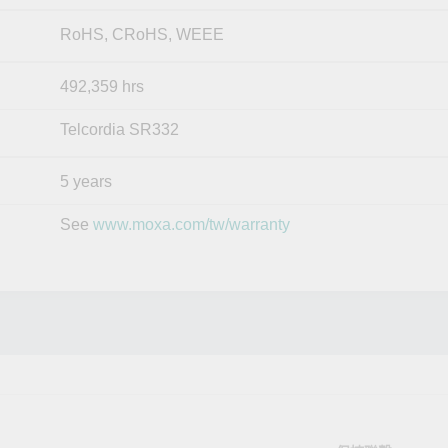
RoHS, CRoHS, WEEE
492,359 hrs
Telcordia SR332
5 years
See
www.moxa.com/tw/warranty