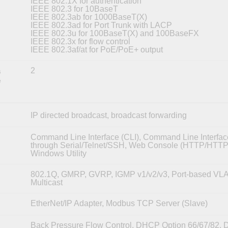
IEEE 802.1X for authentication
IEEE 802.3 for 10BaseT
IEEE 802.3ab for 1000BaseT(X)
IEEE 802.3ad for Port Trunk with LACP
IEEE 802.3u for 100BaseT(X) and 100BaseFX
IEEE 802.3x for flow control
IEEE 802.3af/at for PoE/PoE+ output
2
s
e
IP directed broadcast, broadcast forwarding
Command Line Interface (CLI), Command Line Interfac
through Serial/Telnet/SSH, Web Console (HTTP/HTTP
Windows Utility
802.1Q, GMRP, GVRP, IGMP v1/v2/v3, Port-based VLAN
Multicast
EtherNet/IP Adapter, Modbus TCP Server (Slave)
Back Pressure Flow Control, DHCP Option 66/67/82,